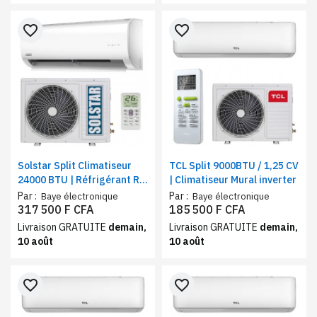
favorite_border
favorite_border
Solstar Split Climatiseur
TCL Split 9000BTU / 1,25 CV
24000 BTU | Réfrigérant R-
| Climatiseur Mural inverter
410 | Refroidissement
Par :
Par :
Baye électronique
Baye électronique
performant
317 500 F CFA
185 500 F CFA
Livraison GRATUITE
demain,
Livraison GRATUITE
demain,
10 août
10 août
favorite_border
favorite_border