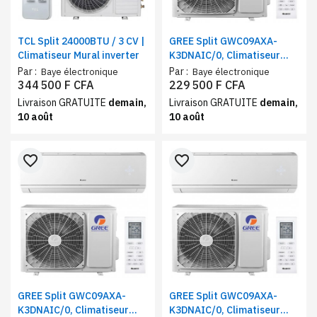
TCL Split 24000BTU / 3 CV |
GREE Split GWC09AXA-
Climatiseur Mural inverter
K3DNAIC/0, Climatiseur
inverter, Réfrigérant R410A
Par :
Par :
Baye électronique
Baye électronique
9000BTU
344 500 F CFA
229 500 F CFA
Livraison GRATUITE
demain,
Livraison GRATUITE
demain,
10 août
10 août
favorite_border
favorite_border
GREE Split GWC09AXA-
GREE Split GWC09AXA-
K3DNAIC/0, Climatiseur
K3DNAIC/0, Climatiseur