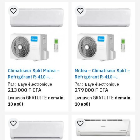
favorite_border
favorite_border
Climatiseur Split Midea –
Midea – Climatiseur Split –
Réfrigérant R-410 –
Réfrigérant R-410 –
Capacité de
Technologie moderne et
Par :
Par :
Baye électronique
Baye électronique
refroidissement 12000
écoénergétique 18000BTU
213 000 F CFA
279 000 F CFA
BTU, Télécommande
Livraison GRATUITE
demain,
Livraison GRATUITE
demain,
Intelligente
10 août
10 août
favorite_border
favorite_border