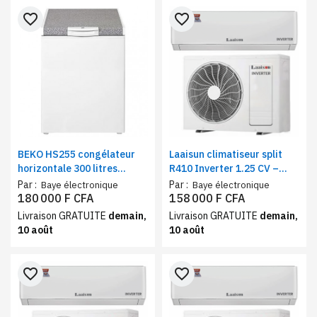
favorite_border
favorite_border
BEKO HS255 congélateur
Laaisun climatiseur split
horizontale 300 litres
R410 Inverter 1.25 CV –
classe UN
9000 BTU, Blanc – A+++
Par :
Par :
Baye électronique
Baye électronique
180 000 F CFA
158 000 F CFA
Livraison GRATUITE
demain,
Livraison GRATUITE
demain,
10 août
10 août
favorite_border
favorite_border