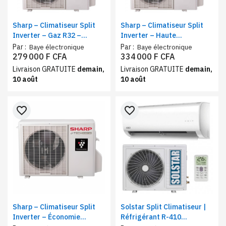
Sharp – Climatiseur Split
Sharp – Climatiseur Split
Inverter – Gaz R32 –
Inverter – Haute
Capacité de
performance – Gaz R32 –
Par :
Par :
Baye électronique
Baye électronique
refroidissement 12000 BTU
18000 BTU
279 000 F CFA
334 000 F CFA
Livraison GRATUITE
demain,
Livraison GRATUITE
demain,
10 août
10 août
favorite_border
favorite_border
Sharp – Climatiseur Split
Solstar Split Climatiseur |
Inverter – Économie
Réfrigérant R-410