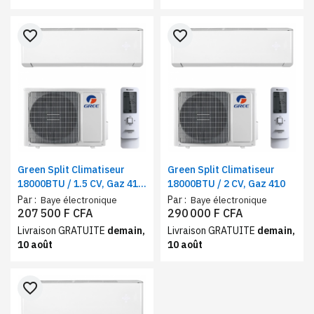
favorite_border
favorite_border
Green Split Climatiseur
Green Split Climatiseur
18000BTU / 1.5 CV, Gaz 410,
18000BTU / 2 CV, Gaz 410
Niveau sonnore 37db
Par :
Par :
Baye électronique
Baye électronique
207 500 F CFA
290 000 F CFA
Livraison GRATUITE
demain,
Livraison GRATUITE
demain,
10 août
10 août
favorite_border