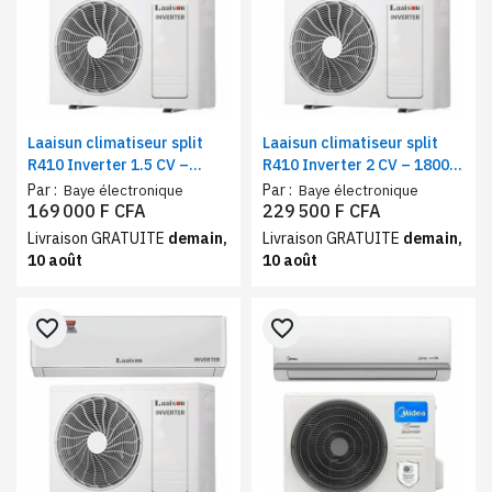
Laaisun climatiseur split
Laaisun climatiseur split
R410 Inverter 1.5 CV –
R410 Inverter 2 CV – 18000
12000 BTU, Blanc – A+++
BTU, Blanc – A+++
Par :
Par :
Baye électronique
Baye électronique
169 000 F CFA
229 500 F CFA
Livraison GRATUITE
demain,
Livraison GRATUITE
demain,
10 août
10 août
favorite_border
favorite_border