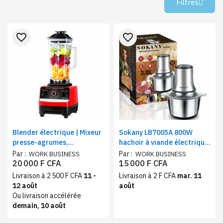
Filtres
favorite_border
favorite_border
Blender électrique | Mixeur
Sokany LB7005A 800W
presse-agrumes,
hachoir à viande électrique
mélangeur extracteur de
en acier inoxydable avec bol
Par :
Par :
WORK BUSINESS
WORK BUSINESS
fruits.
en acier inox | Capacité 3
20 000 F CFA
15 000 F CFA
litres.
Livraison à 2 500 F CFA
11 -
Livraison à 2 F CFA
mar. 11
12 août
août
Ou livraison accélérée
demain, 10 août