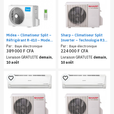
Midea – Climatiseur Split –
Sharp – Climatiseur Split
Réfrigérant R-410 – Mode
Inverter – Technologie R32
Éco – 24000 BTU
– Refroidissement puissant
Par :
Par :
Baye électronique
Baye électronique
9000 BTU
389 000 F CFA
224 000 F CFA
Livraison GRATUITE
demain,
Livraison GRATUITE
demain,
10 août
10 août
favorite_border
favorite_border