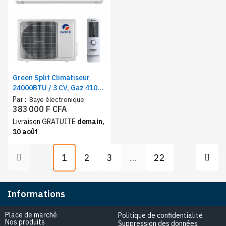
Green Split Climatiseur
24000BTU / 3 CV, Gaz 410
Classe A++, Haute
Par :
Baye électronique
perfomance
383 000 F CFA
Livraison GRATUITE
demain,
10 août
1
2
3
…
22
Informations
Place de marché
Politique de confidentialité
Nos produits
Suppression des données