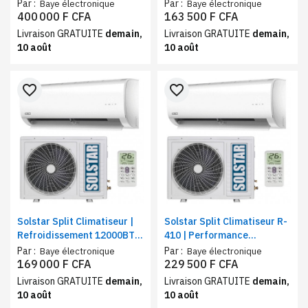
d’énergie – Gaz R32 –
Refroidissement efficace |
Par :
Par :
Baye électronique
Baye électronique
24000 BTU
9000 BTU
400 000 F CFA
163 500 F CFA
Livraison GRATUITE
demain,
Livraison GRATUITE
demain,
10 août
10 août
favorite_border
favorite_border
Solstar Split Climatiseur |
Solstar Split Climatiseur R-
Refroidissement 12000BTU
410 | Performance
, rapide et économique, R-
silencieuse | Capacité de
Par :
Par :
Baye électronique
Baye électronique
410
refroidissement 18000 BTU
169 000 F CFA
229 500 F CFA
Livraison GRATUITE
demain,
Livraison GRATUITE
demain,
10 août
10 août