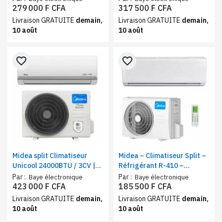
279 000 F CFA
317 500 F CFA
Livraison GRATUITE
demain,
Livraison GRATUITE
demain,
10 août
10 août
favorite_border
favorite_border
Midea split Climatiseur
Midea – Climatiseur Split –
Unicool 24000BTU / 3CV |
Réfrigérant R-410 –
New inverter
Fonction Nuit – 9000 BTU
Par :
Par :
Baye électronique
Baye électronique
423 000 F CFA
185 500 F CFA
Livraison GRATUITE
demain,
Livraison GRATUITE
demain,
10 août
10 août