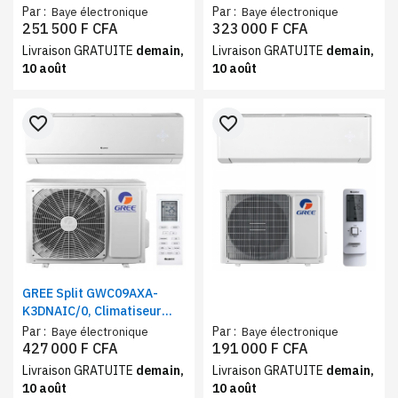
inverter, Réfrigérant R410A
inverter, Réfrigérant
Par :
Par :
Baye électronique
Baye électronique
R410A, 18000BTU 2CV
251 500 F CFA
323 000 F CFA
Livraison GRATUITE
demain,
Livraison GRATUITE
demain,
10 août
10 août
favorite_border
favorite_border
GREE Split GWC09AXA-
K3DNAIC/0, Climatiseur
inverter, Réfrigérant
Par :
Par :
Baye électronique
Baye électronique
R410A, 3 CV
427 000 F CFA
191 000 F CFA
Livraison GRATUITE
demain,
Livraison GRATUITE
demain,
10 août
10 août