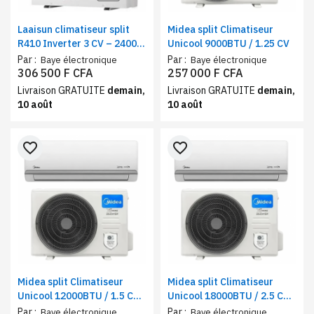
Laaisun climatiseur split
Midea split Climatiseur
R410 Inverter 3 CV – 24000
Unicool 9000BTU / 1.25 CV
BTU, Blanc – A+++
Par :
Par :
Baye électronique
Baye électronique
306 500 F CFA
257 000 F CFA
Livraison GRATUITE
demain,
Livraison GRATUITE
demain,
10 août
10 août
favorite_border
favorite_border
Midea split Climatiseur
Midea split Climatiseur
Unicool 12000BTU / 1.5 CV
Unicool 18000BTU / 2.5 CV |
New inverter, mode Eco
New inverter, mode Eco
Par :
Par :
Baye électronique
Baye électronique