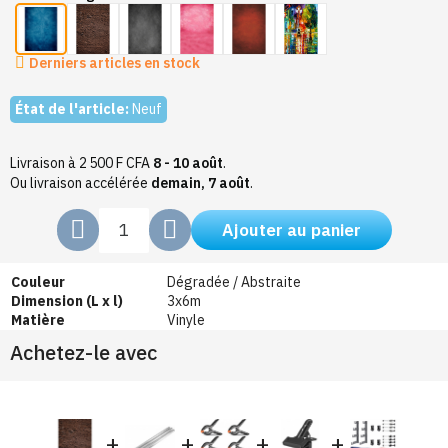
Derniers articles en stock
État de l'article:
Neuf
Livraison à 2 500 F CFA
8 - 10 août
.
Ou livraison accélérée
demain, 7 août
.
Ajouter au panier
Couleur
Dégradée / Abstraite
Dimension (L x l)
3x6m
Matière
Vinyle
Achetez-le avec
+
+
+
+