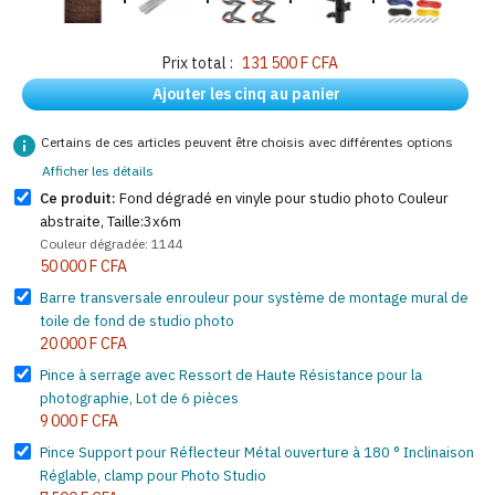
Prix total :
131 500 F CFA
Ajouter les cinq au panier
info
Certains de ces articles peuvent être choisis avec différentes options
Afficher les détails
Ce produit:
Fond dégradé en vinyle pour studio photo Couleur
abstraite, Taille:3x6m
Couleur dégradée: 1144
50 000 F CFA
Barre transversale enrouleur pour système de montage mural de
toile de fond de studio photo
20 000 F CFA
Pince à serrage avec Ressort de Haute Résistance pour la
photographie, Lot de 6 pièces
9 000 F CFA
Pince Support pour Réflecteur Métal ouverture à 180 ° Inclinaison
Réglable, clamp pour Photo Studio