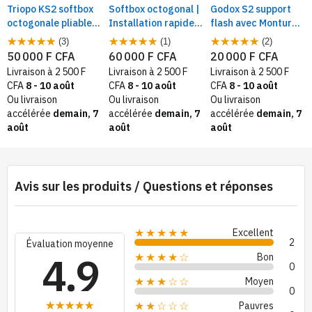
Triopo KS2 softbox
Softbox octogonal |
Godox S2 support
octogonale pliable
Installation rapide,
flash avec Monture
avec monture type
avec Flash à
Bowens pour les
(3)
(1)
(2)
S, Diffuseur de
montage Bowens et
softbox ,bol beauté.
50 000 F CFA
60 000 F CFA
20 000 F CFA
lumière
sac de transport
Livraison à 2 500 F
Livraison à 2 500 F
Livraison à 2 500 F
CFA
8 - 10 août
CFA
8 - 10 août
CFA
8 - 10 août
Ou livraison
Ou livraison
Ou livraison
accélérée
demain, 7
accélérée
demain, 7
accélérée
demain, 7
août
août
août
Avis sur les produits / Questions et réponses
Excellent
★★★★★
2
Évaluation moyenne
4.9
Bon
★★★★☆
0
Moyen
★★★☆☆
0
Pauvres
★★☆☆☆