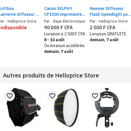
Softbox
Canon SELPHY
Neewer Diffuseur
Lanterne diffuseur de
CP1500 imprimante
Flash Speedlight pou
lumière pour Studio
photo couleur Wi-Fi
Nikon SB900, Neewer
Par :
Helloprice Store
Par :
Baye électronique
Par :
Helloprice Store
photo. 85cm de
1,3 page/min écran
Série / VK750, /
Indisponible
90 000 F CFA
2 500 F CFA
diamètre éclairage
LCD 3,5" | Formats
MK950II / MK910,
Livraison à 2 500 F CFA
Livraison GRATUITE
vidéo en direct avec
carte postale, carré
MK900, MK600
8 - 10 août
demain, 7 août
monture Bowens
et mini sticker
Ou livraison accélérée
demain, 7 août
Autres produits de
Helloprice Store
favorite_border
favorite_border
favorite_border