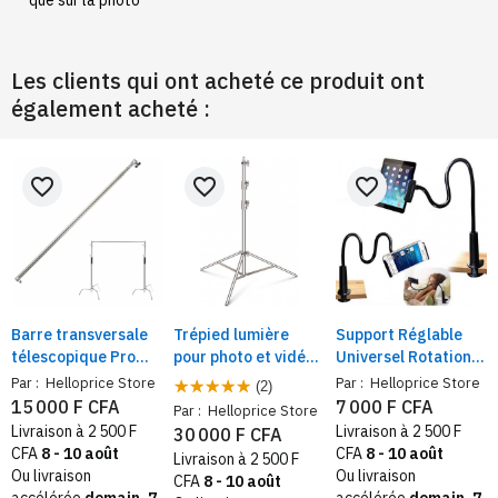
Les clients qui ont acheté ce produit ont
également acheté :
favorite_border
favorite_border
favorite_border
Barre transversale
Trépied lumière
Support Réglable
télescopique Pro
pour photo et vidéo
Universel Rotation
pour toile de fond ,
H 2,8 m robustes en
360° pour
Par :
Helloprice Store
Par :
Helloprice Store
(2)
robuste et réglable,
acier inoxydable
Smartphone et
15 000 F CFA
7 000 F CFA
Par :
Helloprice Store
3 m, en acier
tablette
Livraison à 2 500 F
Livraison à 2 500 F
30 000 F CFA
inoxydable, 3
CFA
8 - 10 août
CFA
8 - 10 août
Livraison à 2 500 F
sections
Ou livraison
Ou livraison
CFA
8 - 10 août
accélérée
demain, 7
accélérée
demain, 7