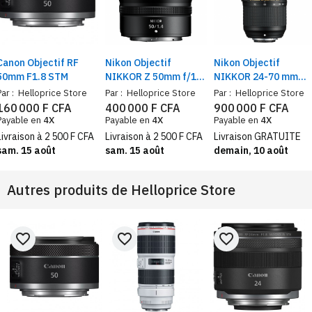
Canon Objectif RF
Nikon Objectif
Nikon Objectif
50mm F1.8 STM
NIKKOR Z 50mm f/1,4
NIKKOR 24-70 mm
pour Hybride
f/2.8E ED VR
Par :
Helloprice Store
Par :
Helloprice Store
Par :
Helloprice Store
160 000 F CFA
400 000 F CFA
900 000 F CFA
Payable en
4X
Payable en
4X
Payable en
4X
Livraison à 2 500 F CFA
Livraison à 2 500 F CFA
Livraison GRATUITE
sam. 15 août
sam. 15 août
demain, 10 août
Autres produits de
Helloprice Store
favorite_border
favorite_border
favorite_border