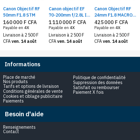
Canon Objectif RF
Canon objectif EF
Canon Objectif RF
50mm F1.8 STM
70-200mm f/2.8L IS
24mm F1.8 MACRO
III USM
IS STM
160 000 F CFA
1 110 000 F CFA
425 000 F CFA
Payable en
4X
Payable en
4X
Payable en
4X
Livraison à 2 500 F
Livraison à 2 500 F
Livraison à 2 500 F
CFA
ven. 14 août
CFA
ven. 14 août
CFA
ven. 14 août
Informations
Place de marché
Politique de confidentialité
Nos produits
Suppression des données
Tarifs et options de livraison
Satisfait ou rembourser
Conditions générales de vente
Paiement X fois
Cookies et ciblage publicitaire
Paiements
Besoin d'aide
Renseignements
Contact