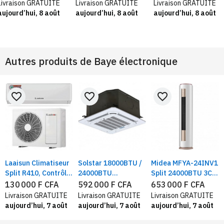
Livraison GRATUITE
Livraison GRATUITE
Livraison GRATUITE
aujourd’hui, 8 août
aujourd’hui, 8 août
aujourd’hui, 8 août
Autres produits de
Baye électronique
favorite_border
favorite_border
favorite_border
Laaisun Climatiseur
Solstar 18000BTU /
Midea MFYA-24INV1
Split R410, Contrôle
24000BTU
Split 24000BTU 3CV
automatique de
climatiseur
| Climatiseur tour
130 000 F CFA
592 000 F CFA
653 000 F CFA
température
cassette, Economie
inverter new model
Livraison GRATUITE
Livraison GRATUITE
Livraison GRATUITE
d'énergie, Gaz R410
aujourd’hui, 7 août
aujourd’hui, 7 août
aujourd’hui, 7 août