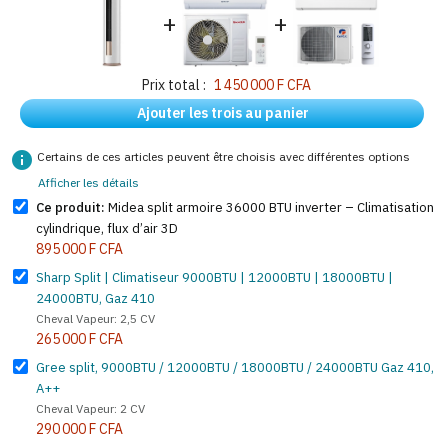
+
+
Prix total :
1 450 000 F CFA
Ajouter les trois au panier
info
Certains de ces articles peuvent être choisis avec différentes options
Afficher les détails
Ce produit:
Midea split armoire 36000 BTU inverter – Climatisation
cylindrique, flux d’air 3D
895 000 F CFA
Sharp Split | Climatiseur 9000BTU | 12000BTU | 18000BTU |
24000BTU, Gaz 410
Cheval Vapeur: 2,5 CV
265 000 F CFA
Gree split, 9000BTU / 12000BTU / 18000BTU / 24000BTU Gaz 410,
A++
Cheval Vapeur: 2 CV
290 000 F CFA