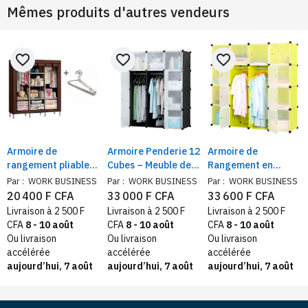
Mêmes produits d'autres vendeurs
favorite_border
favorite_border
favorite_border
Armoire de
Armoire Penderie 12
Armoire de
rangement pliable
Cubes – Meuble de
Rangement en
en tissu avec Cintres
Rangement
Plastique 3 battants
Par :
WORK BUSINESS
Par :
WORK BUSINESS
Par :
WORK BUSINESS
offerts
Plastique avec
– Étagères
20 400 F CFA
33 000 F CFA
33 600 F CFA
Barre Suspendue
Modulables en
Livraison à 2 500 F
Livraison à 2 500 F
Livraison à 2 500 F
Forme de Cube –
CFA
8 - 10 août
CFA
8 - 10 août
CFA
8 - 10 août
Coloris Vert
Ou livraison
Ou livraison
Ou livraison
accélérée
accélérée
accélérée
aujourd’hui, 7 août
aujourd’hui, 7 août
aujourd’hui, 7 août