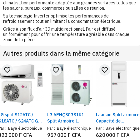
climatisation performante adaptée aux grandes surfaces telles que
les salons, bureaux, commerces ou salles de réunion.
Sa technologie Inverter optimise les performances de
refroidissement tout en limitant la consommation électrique.
Grâce à son flux d’air 3D multidirectionnel, l’air est diffusé
uniformément pour offrir une température agréable dans chaque
zone de la pièce.
Autres produits dans la même catégorie
favorite_border
favorite_border
favorite_border
LG split S12ATC /
LG APNQ30GS1K1
Laaisun Split armoire
S18ATC / S24ATC Gaz
Split Armoire |
Capacité de
R410
Capacité de
refroidissement
Par :
Baye électronique
Par :
Baye électronique
Par :
Baye électronique
refroidissement
36000BTU, Puissanc
323 000 F CFA
957 000 F CFA
620 000 F CFA
24000BTU
4CV, R410