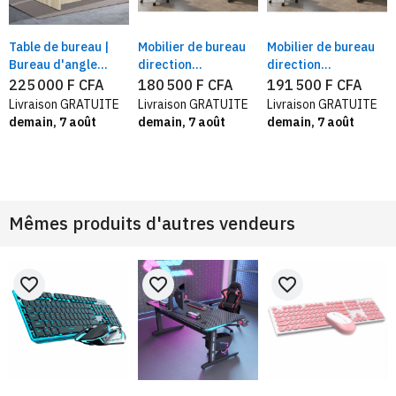
Table de bureau |
Mobilier de bureau
Mobilier de bureau
Bureau d'angle
direction
direction
direction | Design
OZEDK0116 3 pièces
OZEDK0118 3 pièces
225 000 F CFA
180 500 F CFA
191 500 F CFA
moderne +
– Plateau épais 25
– Plateau épais 25
Livraison GRATUITE
Livraison GRATUITE
Livraison GRATUITE
rangement inclus
mm avec retour
mm avec retour
demain, 7 août
demain, 7 août
demain, 7 août
latéral fixe, caisson
latéral fixe avec
mobile
rangement
Mêmes produits d'autres vendeurs
favorite_border
favorite_border
favorite_border