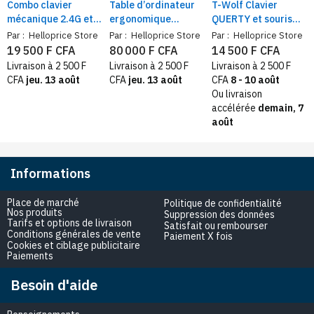
Combo clavier
Table d’ordinateur
T-Wolf Clavier
mécanique 2.4G et
ergonomique
QUERTY et souris
souris USB-C –
motorisé | Bureau
sans fil – frappe
Par :
Helloprice Store
Par :
Helloprice Store
Par :
Helloprice Store
design typewriter
gaming électrique
silencieuse,
19 500 F CFA
80 000 F CFA
14 500 F CFA
rétroéclairé,
réglable en hauteur
Windows et MacOS
Livraison à 2 500 F
Livraison à 2 500 F
Livraison à 2 500 F
gaming et bureau
design fibre carbone
CFA
jeu. 13 août
CFA
jeu. 13 août
CFA
8 - 10 août
sans fil
et LED
Ou livraison
accélérée
demain, 7
août
Informations
Place de marché
Politique de confidentialité
Nos produits
Suppression des données
Tarifs et options de livraison
Satisfait ou rembourser
Conditions générales de vente
Paiement X fois
Cookies et ciblage publicitaire
Paiements
Besoin d'aide