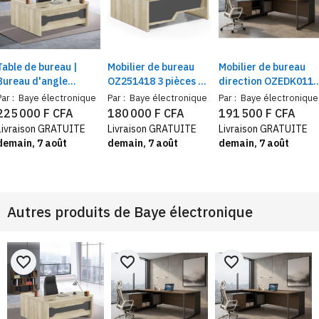
Table de bureau |
Mobilier de bureau
Mobilier de bureau
Bureau d'angle
OZ251418 3 pièces –
direction OZEDK0118
direction | Design
Table de direction
3 pièces – Plateau
Par :
Baye électronique
Par :
Baye électronique
Par :
Baye électronique
moderne +
avec retour latéral
épais 25 mm avec
225 000 F CFA
180 000 F CFA
191 500 F CFA
rangement inclus
avec socle mobile
retour latéral fixe
Livraison GRATUITE
Livraison GRATUITE
Livraison GRATUITE
avec rangement
demain, 7 août
demain, 7 août
demain, 7 août
Autres produits de
Baye électronique
favorite_border
favorite_border
favorite_border