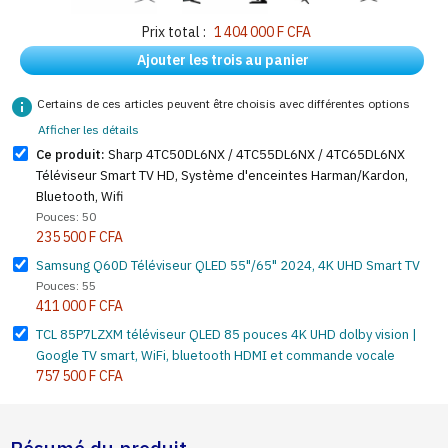
Prix total :
1 404 000 F CFA
Ajouter les trois au panier
info
Certains de ces articles peuvent être choisis avec différentes options
Afficher les détails
Ce produit:
Sharp 4TC50DL6NX / 4TC55DL6NX / 4TC65DL6NX
Téléviseur Smart TV HD, Système d'enceintes Harman/Kardon,
Bluetooth, Wifi
Pouces: 50
235 500 F CFA
Samsung Q60D Téléviseur QLED 55"/65" 2024, 4K UHD Smart TV
Pouces: 55
411 000 F CFA
TCL 85P7LZXM téléviseur QLED 85 pouces 4K UHD dolby vision |
Google TV smart, WiFi, bluetooth HDMI et commande vocale
757 500 F CFA