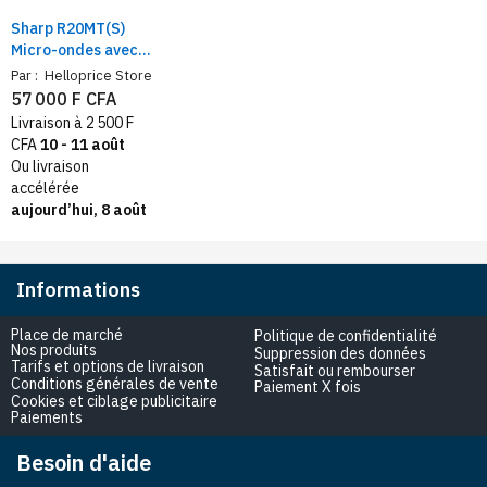
Sharp R20MT(S)
Micro-ondes avec
grill de 20 Litres,
Par :
Helloprice Store
Silver
57 000 F CFA
Livraison à 2 500 F
CFA
10 - 11 août
Ou livraison
accélérée
aujourd’hui, 8 août
Informations
Place de marché
Politique de confidentialité
Nos produits
Suppression des données
Tarifs et options de livraison
Satisfait ou rembourser
Conditions générales de vente
Paiement X fois
Cookies et ciblage publicitaire
Paiements
Besoin d'aide