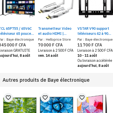
TCL 65P755 / 65V6C
Transmetteur Video
VSTAR V90 support
téléviseur 65 pouces
et audio HDMI |
téléviseurs 42 à 90
AiPQ Processor |
Antenne émetteur-
pouces murale
Par :
Baye électronique
Par :
Helloprice Store
Par :
Baye électronique
Smart Google TV 4K
récepteur |
345 000 F CFA
70 000 F CFA
11 700 F CFA
UHD Dolby Vision
Adaptateur
Livraison GRATUITE
Livraison à 2 500 F CFA
Livraison à 2 500 F CFA
Atmos HDMI 2.1 Wi-Fi
prolongateur,
aujourd’hui, 8 août
ven. 14 août
10 - 11 août
wireless, distance
Ou livraison accélérée
50m
aujourd’hui, 8 août
Autres produits de
Baye électronique
favorite_border
favorite_border
favorite_border