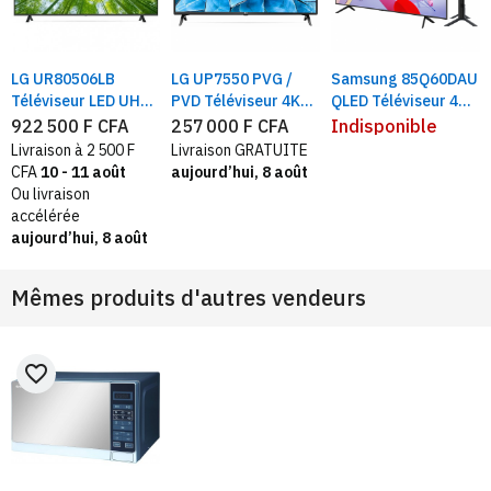
LG UR80506LB
LG UP7550 PVG /
Samsung 85Q60DAU
Téléviseur LED UHD
PVD Téléviseur 4K
QLED Téléviseur 4K
4K 86" , ThinQ AI TV,
43" / 50" UHD Smart
HDR Smart TV |
922 500 F CFA
257 000 F CFA
Indisponible
Smart TV Noir,
LED TV
Taille 85" Ecran
Livraison à 2 500 F
Livraison GRATUITE
Processeur a7
reflet
CFA
10 - 11 août
aujourd’hui, 8 août
Ou livraison
accélérée
aujourd’hui, 8 août
Mêmes produits d'autres vendeurs
favorite_border