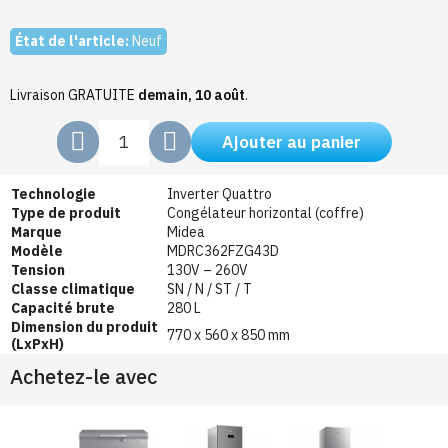
État de l'article:
Neuf
Livraison GRATUITE
demain, 10 août
.
Ajouter au panier
Technologie
Inverter Quattro
Type de produit
Congélateur horizontal (coffre)
Marque
Midea
Modèle
MDRC362FZG43D
Tension
130V – 260V
Classe climatique
SN / N / ST / T
Capacité brute
280 L
Dimension du produit
770 x 560 x 850 mm
(LxPxH)
Achetez-le avec