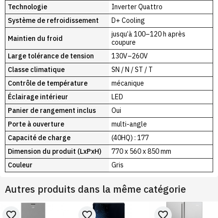
Technologie
Inverter Quattro
Système de refroidissement
D+ Cooling
jusqu’à 100–120 h après
Maintien du froid
coupure
Large tolérance de tension
130V–260V
Classe climatique
SN / N / ST / T
Contrôle de température
mécanique
Éclairage intérieur
LED
Panier de rangement inclus
Oui
Porte à ouverture
multi-angle
Capacité de charge
(40HQ) : 177
Dimension du produit (LxPxH)
770 x 560 x 850 mm
Couleur
Gris
Autres produits dans la même catégorie
favorite_border
favorite_border
favorite_border