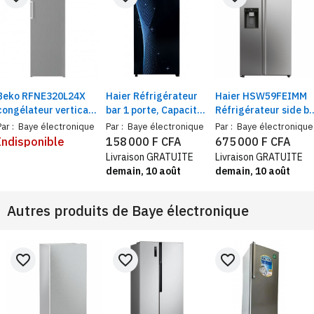
Beko RFNE320L24X
Haier Réfrigérateur
Haier HSW59FEIMM
congélateur vertical
bar 1 porte, Capacité
Réfrigérateur side by
anti-givre gris 250
145 Litres, R600a
side 2 portes |
Par :
Baye électronique
Par :
Baye électronique
Par :
Baye électronique
litres, No Frost classe
Distributeur glaçon,
Indisponible
158 000 F CFA
675 000 F CFA
A+ 7 compartiments
capacité 391 L, class
Livraison GRATUITE
Livraison GRATUITE
énergétique E,
demain, 10 août
demain, 10 août
platinum inox
Autres produits de
Baye électronique
favorite_border
favorite_border
favorite_border