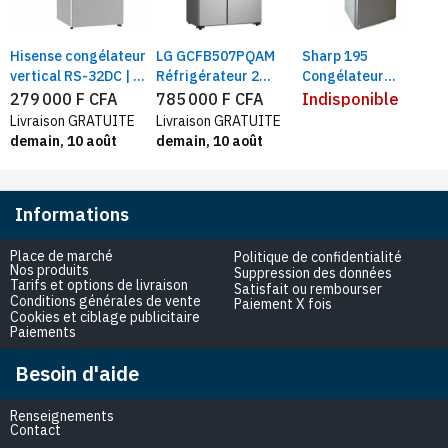
Hisense congélateur
LG GCFB507PQAM
Sharp 195
vertical RS-32DC | 7
Réfrigérateur 2
Congélateur
tiroirs 242 litres
portess côte à côte
Vertical 8Tiroirs |
279 000 F CFA
785 000 F CFA
Indisponible
defrost, silver
519L, Smart inverter
Plaque aluminium |
Livraison GRATUITE
Livraison GRATUITE
Gris
Capacité 195litres
demain, 10 août
demain, 10 août
Informations
Place de marché
Politique de confidentialité
Nos produits
Suppression des données
Tarifs et options de livraison
Satisfait ou rembourser
Conditions générales de vente
Paiement X fois
Cookies et ciblage publicitaire
Paiements
Besoin d'aide
Renseignements
Contact