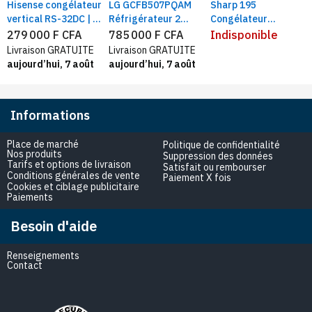
Hisense congélateur
LG GCFB507PQAM
Sharp 195
vertical RS-32DC | 7
Réfrigérateur 2
Congélateur
tiroirs 242 litres
portess côte à côte
Vertical 8Tiroirs |
279 000 F CFA
785 000 F CFA
Indisponible
defrost, silver
519L, Smart inverter
Plaque aluminium |
Livraison GRATUITE
Livraison GRATUITE
Gris
Capacité 195litres
aujourd’hui, 7 août
aujourd’hui, 7 août
Informations
Place de marché
Politique de confidentialité
Nos produits
Suppression des données
Tarifs et options de livraison
Satisfait ou rembourser
Conditions générales de vente
Paiement X fois
Cookies et ciblage publicitaire
Paiements
Besoin d'aide
Renseignements
Contact