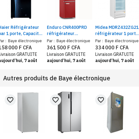
Haier Réfrigérateur
Enduro CNR400PRD
Midea MDRZ432ZG21
bar 1 porte, Capacité
réfrigérateur
réfrigérateur 1 porte
145 Litres, R600a
combine 3 tiroirs 400
vitrine 211L | Frigo
Par :
Baye électronique
Par :
Baye électronique
Par :
Baye électronique
L rouge – Frigo et
vitrine commerce
158 000 F CFA
361 500 F CFA
334 000 F CFA
congélateur grande
classe B
Livraison GRATUITE
Livraison GRATUITE
Livraison GRATUITE
capacité et économie
aujourd’hui, 7 août
aujourd’hui, 7 août
aujourd’hui, 7 août
d’énergie A+
Autres produits de
Baye électronique
favorite_border
favorite_border
favorite_border