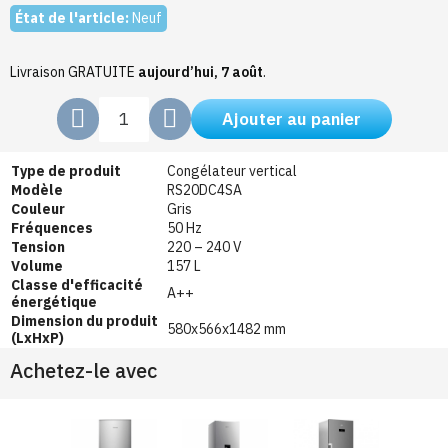
État de l'article:
Neuf
Livraison GRATUITE
aujourd’hui, 7 août
.
Ajouter au panier
Type de produit
Congélateur vertical
Modèle
RS20DC4SA
Couleur
Gris
Fréquences
50 Hz
Tension
220 – 240 V
Volume
157 L
Classe d'efficacité
A++
énergétique
Dimension du produit
580x566x1482 mm
(LxHxP)
Achetez-le avec