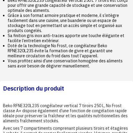
Beko RFNE320L23S congélateur vertical 250 L 7 tiroirs est conçu
pour offrir une grande capacité de stockage et une conservation
optimale des aliments.
Grâce à son format armoire pratique et moderne, il s’intègre
facilement dans une cuisine, une buanderie ou un espace de
stockage tout en permettant un accès simple et organisé aux
produits congelés.
Sa finition gris inox anti-traces apporte une touche élégante et
facilite l’entretien extérieur.
Doté de la technologie No Frost, ce congélateur Beko
RFNE320L23S évite la formation de givre et garantit une
meilleure circulation du froid dans tout l’appareil.
Vous profitez ainsi d’une conservation homogène des aliments
sans avoir besoin de dégivrer manuellement.
Description du produit
Beko RFNE320L23S congélateur vertical 7 tiroirs 250 L, No Frost
classe A+ dispose également d’une fonction de congélation rapide
idéale pour préserver la fraîcheur et les qualités nutritionnelles des
aliments fraîchement stockés.
Avec ses 7 compartiments comprenant plusieurs tiroirs et étagères