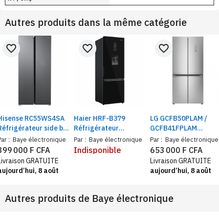
Autres produits dans la même catégorie
favorite_border
favorite_border
favorite_border
Hisense RC55WS4SA
Haier HRF-B379
LG GCFB50PLAM /
Réfrigérateur side by
Réfrigérateur
GCFB41FPLAM
side, 2 portes, 428
Combiné avec
réfrigérateur side by
Par :
Baye électronique
Par :
Baye électronique
Par :
Baye électronique
litres, Inverter, inox
fontaine | Volume 320
side 4 portes 550L/
399 000 F CFA
Indisponible
653 000 F CFA
litres, Classe A
434L | Frigo
Livraison GRATUITE
Livraison GRATUITE
multiportes gris,
aujourd’hui, 8 août
aujourd’hui, 8 août
compresseur Inverte
Autres produits de
Baye électronique