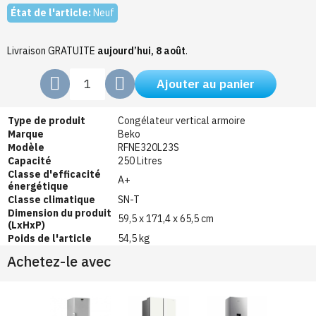
État de l'article:
Neuf
Livraison GRATUITE
aujourd’hui, 8 août
.
Ajouter au panier
Type de produit
Congélateur vertical armoire
Marque
Beko
Modèle
RFNE320L23S
Capacité
250 Litres
Classe d'efficacité
A+
énergétique
Classe climatique
SN-T
Dimension du produit
59,5 x 171,4 x 65,5 cm
(LxHxP)
Poids de l'article
54,5 kg
Achetez-le avec