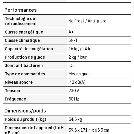
Performances
Technologie de
No Frost / Anti-givre
refroidissement
Classe énergétique
A+
Classe climatique
SN-T
Capacité de congélation
16 kg / 24 h
Production de glace
2 kg / jour
Joint antibactérien
Oui
Type de commandes
Mécaniques
Niveau sonore
42 dB(A)
Tension
230 V
Fréquence
50 Hz
Dimensions/poids
Poids du produit (kg)
54,5 kg
Dimensions de l’appareil (L x H
59,5 x 171,4 x 65,5 cm
x P, cm)