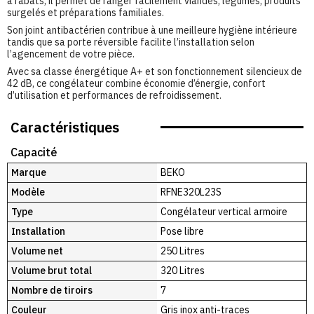
à rabats, il permet de ranger facilement viandes, légumes, produits
surgelés et préparations familiales.
Son joint antibactérien contribue à une meilleure hygiène intérieure
tandis que sa porte réversible facilite l’installation selon
l’agencement de votre pièce.
Avec sa classe énergétique A+ et son fonctionnement silencieux de
42 dB, ce congélateur combine économie d’énergie, confort
d’utilisation et performances de refroidissement.
Caractéristiques
Capacité
Marque
BEKO
Modèle
RFNE320L23S
Type
Congélateur vertical armoire
Installation
Pose libre
Volume net
250 Litres
Volume brut total
320 Litres
Nombre de tiroirs
7
Couleur
Gris inox anti-traces