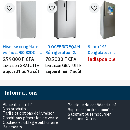
favorite_border
favorite_border
favorite_border
Hisense congélateur
LG GCFB507PQAM
Sharp 195
vertical RS-32DC | 7
Réfrigérateur 2
Congélateur
tiroirs 242 litres
portess côte à côte
Vertical 8Tiroirs |
279 000 F CFA
785 000 F CFA
Indisponible
defrost, silver
519L, Smart inverter
Plaque aluminium |
Livraison GRATUITE
Livraison GRATUITE
Gris
Capacité 195litres
aujourd’hui, 7 août
aujourd’hui, 7 août
Informations
Place de marché
Politique de confidentialité
Nos produits
Suppression des données
Tarifs et options de livraison
Satisfait ou rembourser
Conditions générales de vente
Paiement X fois
Cookies et ciblage publicitaire
Paiements