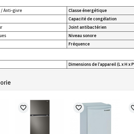
 / Anti-givre
Classe énergétique
Capacité de congélation
ur
Joint antibactérien
ues
Niveau sonore
Fréquence
Dimensions de l’appareil (L x H x P
orie
favorite_border
favorite_border
favorit