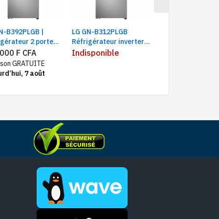
N-B392PLGB |
LG GN-B312PLGB
LG GNB392PXGB /
igérateur 2 portes
Réfrigérateur inverter 2
GNB392PLGB
 compartiment
portes 320 litres, gris
Réfrigérateur co
 000 F CFA
Indisponible
510 000 F CFA
élateur supérieur |
395 L | Compresse
aison GRATUITE
t Inverter
Smart Inverter |
rd’hui, 7 août
ressor | Capacité
LinearCooling™ |
L
DoorCooling+™