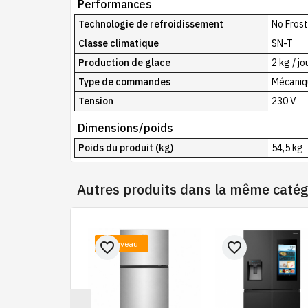
Performances
Technologie de refroidissement
No Frost
Classe climatique
SN-T
Production de glace
2 kg / jo
Type de commandes
Mécaniq
Tension
230 V
Dimensions/poids
Poids du produit (kg)
54,5 kg
Autres produits dans la même catég
Nouveau
favorite_border
favorite_border