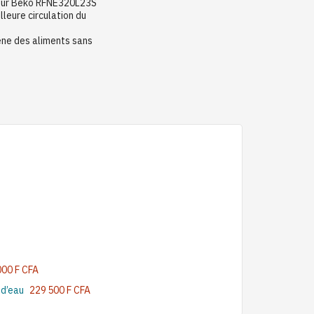
teur Beko RFNE320L23S
lleure circulation du
ène des aliments sans
000 F CFA
 d’eau
229 500 F CFA