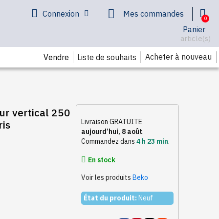
Connexion
Mes commandes
Panier
article(s)
Acheter à nouveau
Vendre
Liste de souhaits
No
r vertical 250
Livraison GRATUITE
ris
aujourd’hui, 8 août
.
Commandez dans
4 h 23 min
.
En stock
Voir les produits
Beko
État du produit:
Neuf