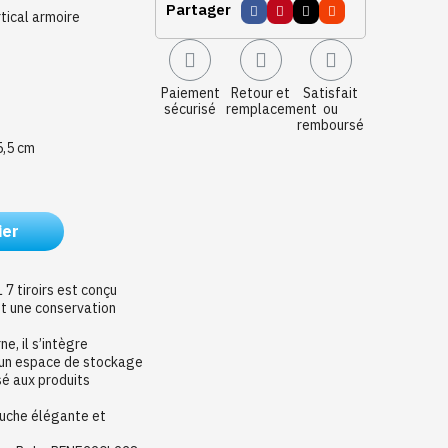
Partager
tical armoire
Paiement
Retour et
Satisfait
sécurisé
remplacement
ou
remboursé
5,5 cm
ier
7 tiroirs est conçu
et une conservation
e, il s’intègre
u un espace de stockage
sé aux produits
touche élégante et