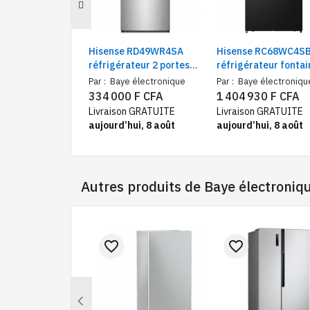
Hisense RD49WR4SA
Hisense RC68WC4S
réfrigérateur 2 portes
réfrigérateur fontai
375L No Frost gris –
écran noir Wifi side 
Par :
Baye électronique
Par :
Baye électroniqu
Frigo et congélateur
side | Frigo américa
334 000 F CFA
1 404 930 F CFA
haut classe A+ Multi-
smart 522 litres, 4 p
Livraison GRATUITE
Livraison GRATUITE
Flow
noir
aujourd’hui, 8 août
aujourd’hui, 8 août
Autres produits de
Baye électroniq
favorite_border
favorite_border
Previous