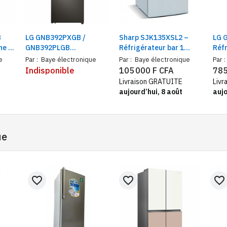
B
LG GNB392PXGB /
Sharp SJK135XSL2 –
LG 
ne +
GNB392PLGB
Réfrigérateur bar 1
Réfr
by
Réfrigérateur combiné
porte
côte
e
Par :
Baye électronique
Par :
Baye électronique
Par :
in
395 L | Compresseur
inve
Indisponible
105 000 F CFA
785
ortes
Smart Inverter |
Livraison GRATUITE
Livr
LinearCooling™ |
aujourd’hui, 8 août
aujo
DoorCooling+™
ue
favorite_border
favorite_border
favorite_border