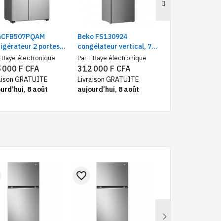
GCFB507PQAM
Beko FS130924
Beko RCNE560
igérateur 2 portess
congélateur vertical, 7
réfrigérateur c
 à côte 519L, Smart
tiroirs plaque alu, 280
510 litres + dis
Baye électronique
Par :
Baye électronique
Par :
Baye électr
rter Gris
litres
d'eau | Frigo et
 000 F CFA
312 000 F CFA
455 000 F CF
congélateur 3 Ti
aison GRATUITE
Livraison GRATUITE
Livraison GRATU
Total No Frost g
urd’hui, 8 août
aujourd’hui, 8 août
aujourd’hui, 8 a
favorite_border
favorite_border
Next