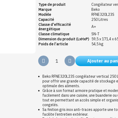
Type de produit
Congélateur ver
Marque
Beko
Modèle
RFNE320L23S
Capacité
250 Litres
Classe d'efficacité
A+
énergétique
Classe climatique
SN-T
Dimension du produit (LxHxP)
59,5 x 171,4 x 6
Poids de l'article
54,5 kg
Ajouter au pan
Beko RFNE320L23S congélateur vertical 250 L 
pour offrir une grande capacité de stockage 
optimale des aliments.
Grâce à son format armoire pratique et modern
facilement dans une cuisine, une buanderie o
tout en permettant un accès simple et organi
congelés.
Sa finition gris inox anti-traces apporte une 
facilite l’entretien extérieur.