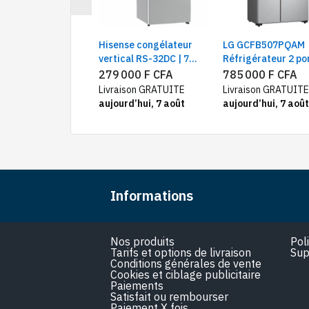
C-B399NLJM
Hisense congélateur
LG GCFB507PQAM
gérateur Combiné,
vertical RS-32DC | 7
Réfrigérateur 2 po
irs, Smart inverter,
tiroirs 242 litres
côte à côte 519L, 
500 F CFA
279 000 F CFA
785 000 F CFA
ité 306 L
defrost, silver
inverter Gris
ison GRATUITE
Livraison GRATUITE
Livraison GRATUITE
rd’hui, 7 août
aujourd’hui, 7 août
aujourd’hui, 7 août
Informations
Nos produits
Pol
Tarifs et options de livraison
Sup
Conditions générales de vente
Cookies et ciblage publicitaire
Paiements
Satisfait ou rembourser
Paiement X fois