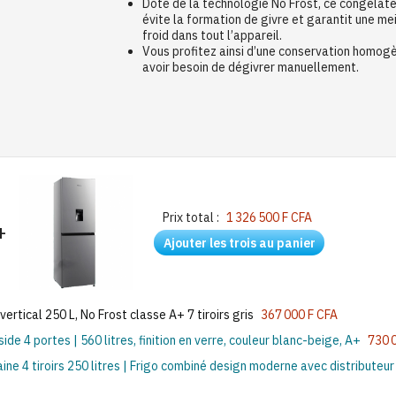
Doté de la technologie No Frost, ce congéla
évite la formation de givre et garantit une mei
froid dans tout l’appareil.
Vous profitez ainsi d’une conservation homog
avoir besoin de dégivrer manuellement.
Prix total :
1 326 500 F CFA
+
Ajouter les trois au panier
tical 250 L, No Frost classe A+ 7 tiroirs gris
367 000 F CFA
 4 portes | 560 litres, finition en verre, couleur blanc-beige, A+
730 
e 4 tiroirs 250 litres | Frigo combiné design moderne avec distributeur