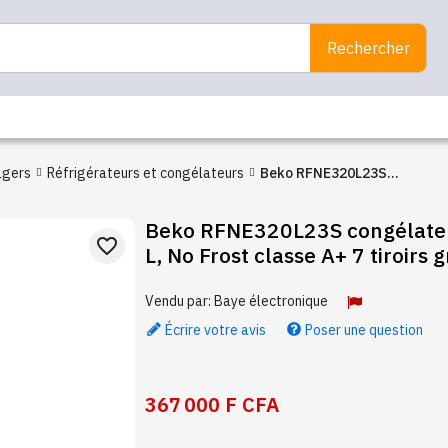
Rechercher
agers
Réfrigérateurs et congélateurs
Beko RFNE320L23S
congélateur vertical 250 L, 
Beko RFNE320L23S congélateu
Frost classe A+ 7 tiroirs gris
favorite_border
L, No Frost classe A+ 7 tiroirs g
Vendu par:
Baye électronique
Écrire votre avis
Poser une question
367 000 F CFA