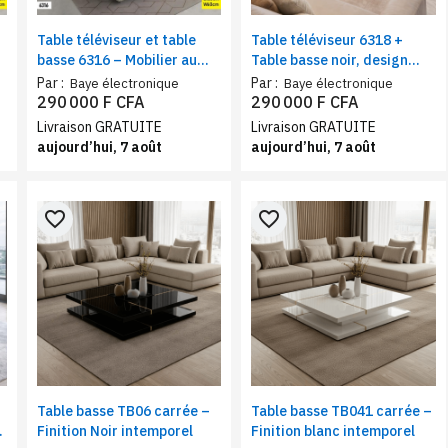
Table téléviseur et table
Table téléviseur 6318 +
basse 6316 – Mobilier au
Table basse noir, design
,
design raffiné, couleur
élégant
Par :
Par :
Baye électronique
Baye électronique
noire
290 000 F CFA
290 000 F CFA
Livraison GRATUITE
Livraison GRATUITE
aujourd’hui, 7 août
aujourd’hui, 7 août
favorite_border
favorite_border
Table basse TB06 carrée –
Table basse TB041 carrée –
r
Finition Noir intemporel
Finition blanc intemporel