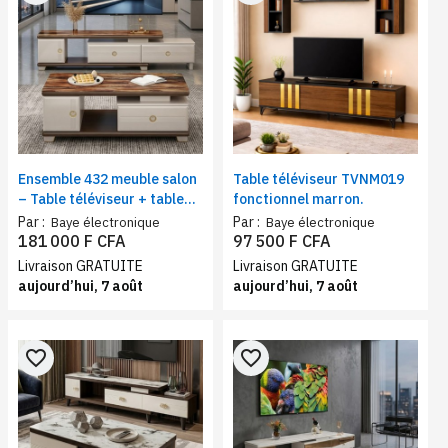
Ensemble 432 meuble salon
Table téléviseur TVNM019
– Table téléviseur + table
fonctionnel marron.
basse marron/beige
Par :
Par :
Baye électronique
Baye électronique
181 000 F CFA
97 500 F CFA
Livraison GRATUITE
Livraison GRATUITE
aujourd’hui, 7 août
aujourd’hui, 7 août
favorite_border
favorite_border