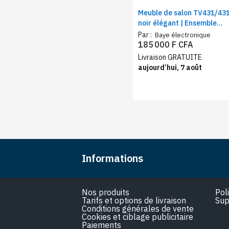
Meuble de salon TV431/43
noir élégant | Ensemble
table téléviseur + table
Par :
Baye électronique
basse assortie
185 000 F CFA
Livraison GRATUITE
aujourd’hui, 7 août
Informations
Nos produits
Pol
Tarifs et options de livraison
Sup
Conditions générales de vente
Cookies et ciblage publicitaire
Paiements