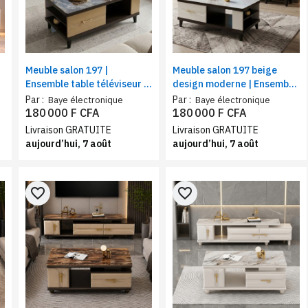
Meuble salon 197 |
Meuble salon 197 beige
Ensemble table téléviseur +
design moderne | Ensemble
table basse
table téléviseur + table
Par :
Par :
Baye électronique
Baye électronique
basse
180 000 F CFA
180 000 F CFA
Livraison GRATUITE
Livraison GRATUITE
aujourd’hui, 7 août
aujourd’hui, 7 août
favorite_border
favorite_border