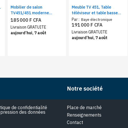
1
Mobilier de salon
Meuble TV 451, Table
TV451/451 moderne
téléviseur et table basse
marron | Ensemble table TV
beige – Ensemble meuble
Par :
185 000 F CFA
Baye électronique
+ table basse assortie
TV avec table basse
191 000 F CFA
Livraison GRATUITE
assortie
Livraison GRATUITE
aujourd’hui, 7 août
aujourd’hui, 7 août
Notre société
itique de confidentialité
Place de marché
pression des données
Renseignements
Contact