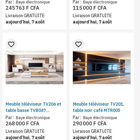
blanc | Meuble TV avec
téléviseur avec rangements
Par :
Par :
Baye électronique
Baye électronique
rangements moderne pour
245 763 F CFA
115 000 F CFA
salon
Livraison GRATUITE
Livraison GRATUITE
aujourd’hui, 7 août
aujourd’hui, 7 août
favorite_border
favorite_border
Meuble téléviseur TV206 et
Meuble téléviseur TV201,
table basse TVB047
table noir café MTR005
assortie blanc beige
Par :
Par :
Baye électronique
Baye électronique
268 000 F CFA
290 000 F CFA
Livraison GRATUITE
Livraison GRATUITE
aujourd’hui, 7 août
aujourd’hui, 7 août