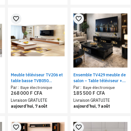
favorite_border
favorite_border
Meuble téléviseur TV206 et
Ensemble TV429 meuble de
table basse TVB050
salon – Table téléviseur +
assortie blanc beige
table basse noir
Par :
Par :
Baye électronique
Baye électronique
268 000 F CFA
185 500 F CFA
Livraison GRATUITE
Livraison GRATUITE
aujourd’hui, 7 août
aujourd’hui, 7 août
favorite_border
favorite_border