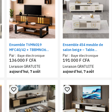
Ensemble TVMN019
Ensemble 454 meuble de
MFC40/42 + TBBMNO6
salon beige – Table
meuble de salon – Table
téléviseur + table basse
Par :
Par :
Baye électronique
Baye électronique
téléviseur + table basse
136 000 F CFA
191 000 F CFA
marron/noir
Livraison GRATUITE
Livraison GRATUITE
aujourd’hui, 7 août
aujourd’hui, 7 août
favorite_border
favorite_border