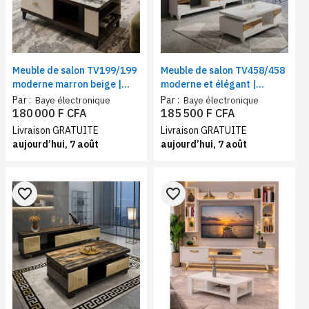
Meuble de salon TV199/199
Meuble de salon TV458/458
moderne marron beige |
moderne et élégant |
Ensemble table TV + table
Ensemble table TV + table
Par :
Par :
Baye électronique
Baye électronique
basse assortie
basse beige
180 000 F CFA
185 500 F CFA
Livraison GRATUITE
Livraison GRATUITE
aujourd’hui, 7 août
aujourd’hui, 7 août
favorite_border
favorite_border