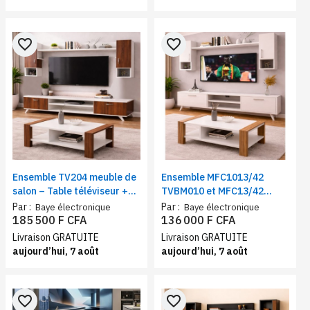
favorite_border
favorite_border
Ensemble TV204 meuble de
Ensemble MFC1013/42
salon – Table téléviseur +
TVBM010 et MFC13/42
table basse Marron/blanc
TBBM06 meuble de salon –
Par :
Par :
Baye électronique
Baye électronique
Table téléviseur + table
185 500 F CFA
136 000 F CFA
basse Marron/blanc
Livraison GRATUITE
Livraison GRATUITE
aujourd’hui, 7 août
aujourd’hui, 7 août
favorite_border
favorite_border