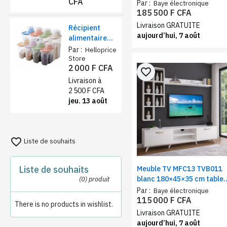
CFA
moderne
chargeur
Par :
Baye électronique
réaliste
185 500 F CFA
Livraison GRATUITE
Récipient
aujourd’hui, 7 août
alimentaire
de stockage
Par :
Helloprice
1,9L – farine,
Store
2 000 F CFA
sucre et thé
favorite_border
Livraison à
2 500 F CFA
jeu. 13 août
favorite_border
Liste de souhaits
Liste de souhaits
Meuble TV MFC13 TVB011
blanc 180×45×35 cm table
(0)
produit
téléviseur avec
Par :
Baye électronique
compartiments de
115 000 F CFA
There is no products in wishlist.
rangements
Livraison GRATUITE
aujourd’hui, 7 août