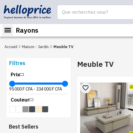
Rayons
Accueil
Maison - Jardin
Meuble TV
Meuble TV
Filtres
Prix
favorite_border
95 000 F CFA
-
334 000 F CFA
Couleur
Best Sellers