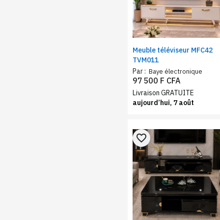
Meuble téléviseur MFC42
TVM011
Par :
Baye électronique
97 500 F CFA
Livraison GRATUITE
aujourd’hui, 7 août
favorite_border