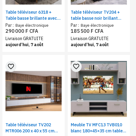
Table téléviseur 6318 +
Table téléviseur TV204 +
Table basse brillante avec
table basse noir brillant
accents dorés
avec poignées chromées
Par :
Par :
Baye électronique
Baye électronique
290 000 F CFA
185 500 F CFA
Livraison GRATUITE
Livraison GRATUITE
aujourd’hui, 7 août
aujourd’hui, 7 août
favorite_border
favorite_border
Table téléviseur TV202
Meuble TV MFC13 TVB010
MTR006 200 x 40 x 55 cm
blanc 180×45×35 cm table