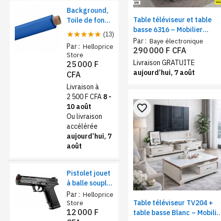
Background,
Table téléviseur et table
Toile de fond
basse 6316 – Mobilier
papier pour
(13)
élégant au design moderne
studio photo -
Par :
Baye électronique
Par :
Helloprice
couleur beige
290 000 F CFA
Rose foncé
Store
Livraison GRATUITE
25 000 F
aujourd’hui, 7 août
CFA
Livraison à
2 500 F CFA
8 -
favorite_border
10 août
Ou livraison
accélérée
aujourd’hui, 7
août
Pistolet jouet
à balle souple
sécurisé –
Par :
Helloprice
Table téléviseur TV204 +
Éjection de
Store
12 000 F
table basse Blanc – Mobilie
coquilles et