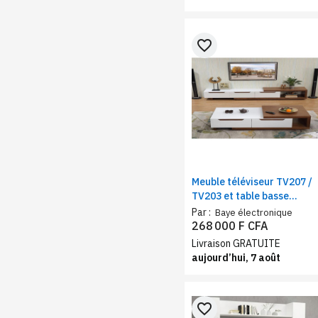
favorite_border
Meuble téléviseur TV207 /
TV203 et table basse
TVB048 assortie blanc
Par :
Baye électronique
marron
268 000 F CFA
Livraison GRATUITE
aujourd’hui, 7 août
favorite_border