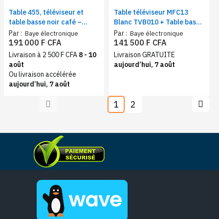
Table 455, téléviseur et
Table téléviseur MFC13
table basse noir café –
Blanc TVB010 + Table basse
Ensemble salon moderne,
MFC1013 TBBM003
Par :
Par :
Baye électronique
Baye électronique
meuble TV avec table basse
191 000 F CFA
141 500 F CFA
assortie
Livraison à 2 500 F CFA
8 - 10
Livraison GRATUITE
août
aujourd’hui, 7 août
Ou livraison accélérée
aujourd’hui, 7 août
1
2