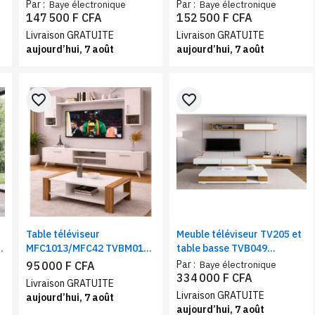
Par :
Par :
Baye électronique
Baye électronique
147 500 F CFA
152 500 F CFA
Livraison GRATUITE
Livraison GRATUITE
aujourd’hui, 7 août
aujourd’hui, 7 août
favorite_border
favorite_border
Table téléviseur
Meuble téléviseur TV205 et
MFC1013/MFC42 TVBM010
table basse TVB049
meuble de salon marron
assortie blanc beige
Par :
95 000 F CFA
Baye électronique
blanc
334 000 F CFA
Livraison GRATUITE
Livraison GRATUITE
aujourd’hui, 7 août
aujourd’hui, 7 août