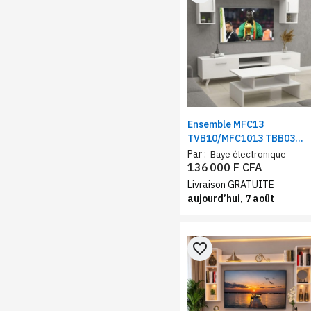
Ensemble MFC13
TVB10/MFC1013 TBB03
meuble de salon – Table
Par :
Baye électronique
téléviseur + table basse
136 000 F CFA
blanc
Livraison GRATUITE
aujourd’hui, 7 août
favorite_border