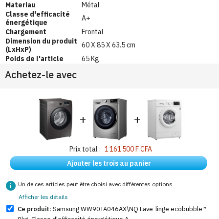
Materiau
Métal
Classe d'efficacité
A+
énergétique
Chargement
Frontal
Dimension du produit
60 X 85 X 63.5 cm
(LxHxP)
Poids de l'article
65 Kg
Achetez-le avec
+
+
Prix total :
1 161 500 F CFA
Ajouter les trois au panier
info
Un de ces articles peut être choisi avec différentes options
Afficher les détails
Ce produit:
Samsung WW90TA046AX\NQ Lave-linge ecobubble™