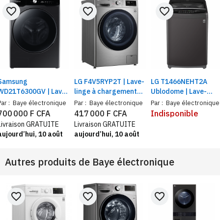
favorite_border
favorite_border
favorite_border
Samsung
LG F4V5RYP2T | Lave-
LG T1466NEHT2A
WD21T6300GV | Lave-
linge à chargement
Ublodome | Lave-
linge 21Kg et sèche-
frontal | Moteur:
linge à chargement
Par :
Baye électronique
Par :
Baye électronique
Par :
Baye électronique
inge 12Kg Wifi
Inverter Direct Drive |
par le haut, 14 Kg |
700 000 F CFA
417 000 F CFA
Indisponible
intégré | Moteur DD
Capacité 10,5 Kg
Smart Inverter Motor
Livraison GRATUITE
Livraison GRATUITE
inverter
aujourd’hui, 10 août
aujourd’hui, 10 août
Autres produits de
Baye électronique
favorite_border
favorite_border
favorite_border