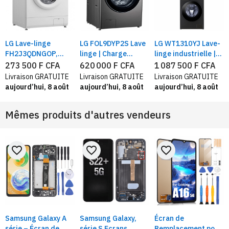
LG Lave-linge
LG FOL9DYP2S Lave
LG WT1310YJ Lave-
FH2J3QDNGOP,
linge | Charge
linge industrielle |
Capacité 7 kg,
frontale 15 KG | 6
Lavage 13KG /
273 500 F CFA
620 000 F CFA
1 087 500 F CFA
direct drive, Blanc
Motion Direct
Séchage 10KG ,avec
Livraison GRATUITE
Livraison GRATUITE
Livraison GRATUITE
IADrive™ | Inverter
technologie Centre
aujourd’hui, 8 août
aujourd’hui, 8 août
aujourd’hui, 8 août
Direct Drive™
Control™, acier noir
Mêmes produits d'autres vendeurs
favorite_border
favorite_border
favorite_border
Samsung Galaxy A
Samsung Galaxy,
Écran de
série – Écran de
série S Ecrans
Remplacement pour