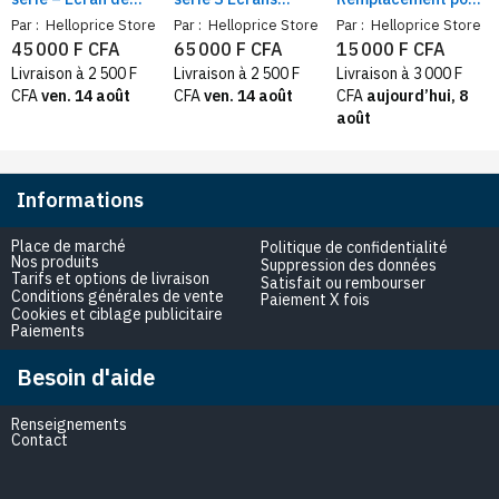
Rechange avec
originaux OLED de
Samsung Galaxy A16
Par :
Helloprice Store
Par :
Helloprice Store
Par :
Helloprice Store
cadre Intégré
rechange
5G – Compatible
45 000 F CFA
65 000 F CFA
15 000 F CFA
Compatible + Outils
SM-A166B / SM-
Livraison à 2 500 F
Livraison à 2 500 F
Livraison à 3 000 F
A166P / SM-A166E
CFA
ven. 14 août
CFA
ven. 14 août
CFA
aujourd’hui, 8
août
Informations
Place de marché
Politique de confidentialité
Nos produits
Suppression des données
Tarifs et options de livraison
Satisfait ou rembourser
Conditions générales de vente
Paiement X fois
Cookies et ciblage publicitaire
Paiements
Besoin d'aide
Renseignements
Contact