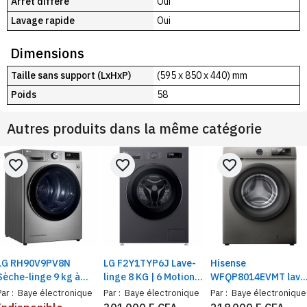
Arrêt différé
Oui
Lavage rapide
Oui
Dimensions
Taille sans support (LxHxP)
(595 x 850 x 440) mm
Poids
58
Autres produits dans la même catégorie
favorite_border
favorite_border
favorite_border
LG RH90V9PV8N
LG F2Y1TYP6J Lave-
Hisense
Sèche-linge 9 kg à
linge 8 KG | 6 Motion
WFQP8014EVMT lave
pompe à chaleur, Dual
Direct Drive™ | Steam
linge 8 Kg inverter
Par :
Baye électronique
Par :
Baye électronique
Par :
Baye électronique
Inverter ThinQ VCM
+| Smart Diagnosis™|
gris – Machine à lave