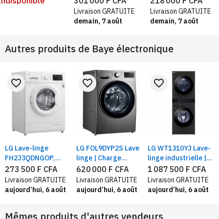
Indisponible
301 000 F CFA
218 000 F CFA
Vitesse d'essorage
frontal,15
Livraison GRATUITE
Livraison GRATUITE
1200 tr/min
programmes, 1400
demain, 7 août
demain, 7 août
Tr/min, Vapeur,
Classe A+++
Autres produits de
Baye électronique
favorite_border
favorite_border
favorite_border
LG Lave-linge
LG FOL9DYP2S Lave
LG WT1310YJ Lave-
DGB
FH2J3QDNGOP,
linge | Charge
linge industrielle |
Capacité 7 kg,
frontale 15 KG | 6
Lavage 13KG /
273 500 F CFA
620 000 F CFA
1 087 500 F CFA
direct drive, Blanc
Motion Direct
Séchage 10KG ,avec
Livraison GRATUITE
Livraison GRATUITE
Livraison GRATUITE
IADrive™ | Inverter
technologie Centre
aujourd’hui, 6 août
aujourd’hui, 6 août
aujourd’hui, 6 août
Direct Drive™
Control™, acier noir
Mêmes produits d'autres vendeurs