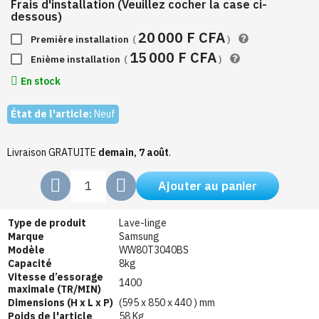
Frais d'installation (Veuillez cocher la case ci-
dessous)
20 000 F CFA
Première installation
(
)
15 000 F CFA
Enième installation
(
)
En stock
État de l'article:
Neuf
Livraison GRATUITE
demain, 7 août
.
Ajouter au panier
Type de produit
Lave-linge
Marque
Samsung
Modèle
WW80T3040BS
Capacité
8kg
Vitesse d’essorage
1400
maximale (TR/MIN)
Dimensions (H x L x P)
(595 x 850 x 440 ) mm
Poids de l'article
58 Kg