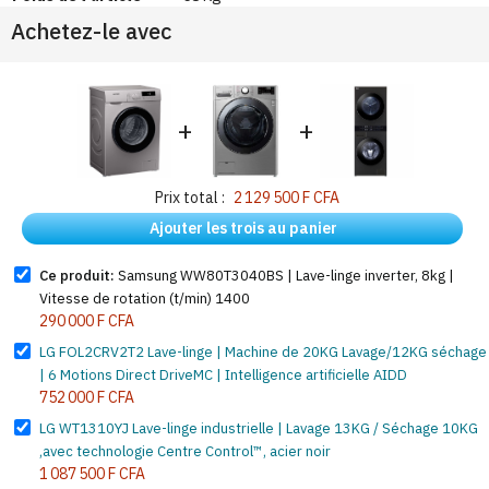
Achetez-le avec
+
+
Prix total :
2 129 500 F CFA
Ajouter les trois au panier
Ce produit:
Samsung WW80T3040BS | Lave-linge inverter, 8kg |
Vitesse de rotation (t/min) 1400
290 000 F CFA
LG FOL2CRV2T2 Lave-linge | Machine de 20KG Lavage/12KG séchage
| 6 Motions Direct DriveMC | Intelligence artificielle AIDD
752 000 F CFA
LG WT1310YJ Lave-linge industrielle | Lavage 13KG / Séchage 10KG
,avec technologie Centre Control™, acier noir
1 087 500 F CFA