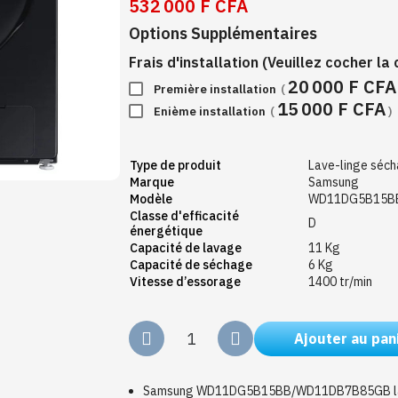
532 000 F CFA
Options Supplémentaires
Frais d'installation (Veuillez cocher l
20 000 F CFA
Première installation
(
15 000 F CFA
Enième installation
(
)
Type de produit
Lave-linge séch
Marque
Samsung
Modèle
WD11DG5B15B
Classe d'efficacité
D
énergétique
Capacité de lavage
11 Kg
Capacité de séchage
6 Kg
Vitesse d’essorage
1400 tr/min
Ajouter au pan
Samsung WD11DG5B15BB/WD11DB7B85GB lave