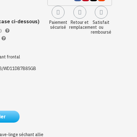
a case ci-dessous)
Paiement
Retour et
Satisfait
sécurisé
remplacement
ou
)
remboursé
ant frontal
B/WD11DB7B85GB
ier
-linge séchant allie