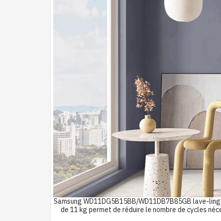
Samsung WD11DG5B15BB/WD11DB7B85GB lave-linge sécha
de 11 kg permet de réduire le nombre de cycles néces