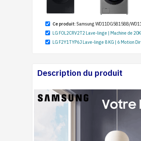
Ce produit:
Samsung WD11DG5B15BB/WD11DB7B
LG FOL2CRV2T2 Lave-linge | Machine de 20KG 
LG F2Y1TYP6J Lave-linge 8 KG | 6 Motion Dir
Description du produit