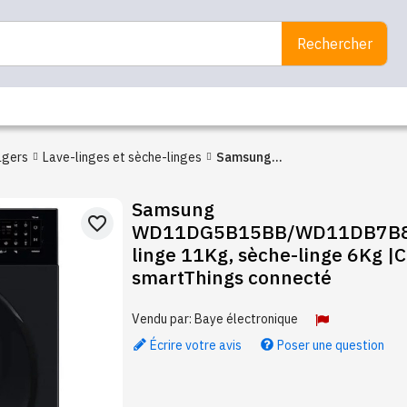
Rechercher
agers
Lave-linges et sèche-linges
Samsung
WD11DG5B15BB/WD11DB7B85G
Samsung
lave-linge 11Kg, sèche-linge
favorite_border
WD11DG5B15BB/WD11DB7B85
6Kg |Classe D, WiFi,
linge 11Kg, sèche-linge 6Kg |Classe D, WiFi,
smartThings connecté
smartThings connecté
Vendu par:
Baye électronique
Écrire votre avis
Poser une question