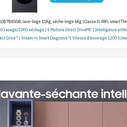
85GB, lave-linge 11Kg, sèche-linge 6Kg |Classe D, WiFi, smartThi
Lavage/12KG séchage | 6 Motions Direct DriveMC | Intelligence artifi
ect Drive™ | Steam +| Smart Diagnosis™| Vitesse d'essorage 1200 tr/mi