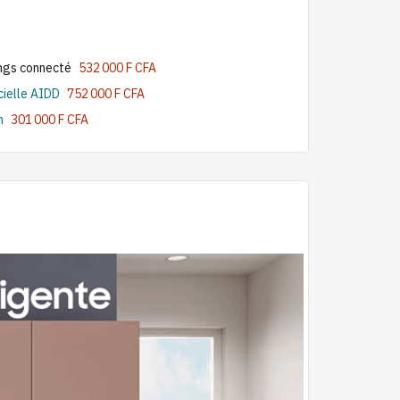
ngs connecté
532 000 F CFA
cielle AIDD
752 000 F CFA
n
301 000 F CFA