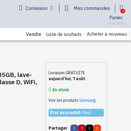
Connexion
Mes commandes
Panier
article(s)
Acheter à nouveau
Vendre
Liste de souhaits
B,
Livraison GRATUITE
GB, lave-
aujourd’hui, 7 août
.
En stock
Voir les produits
Samsung
État du produit:
Neuf
Partager