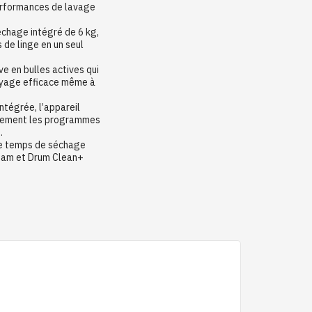
 performances de lavage
échage intégré de 6 kg,
 de linge en un seul
e en bulles actives qui
toyage efficace même à
intégrée, l’appareil
quement les programmes
.
le temps de séchage
team et Drum Clean+