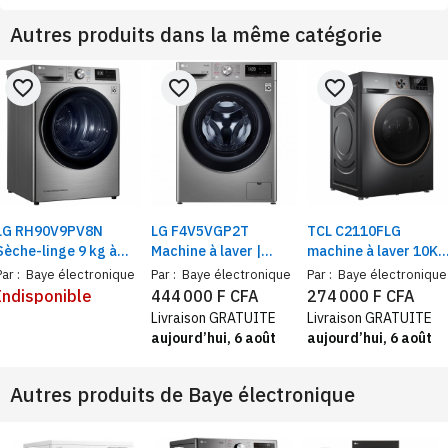
Autres produits dans la même catégorie
favorite_border
favorite_border
favorite_border
LG RH90V9PV8N
LG F4V5VGP2T
TCL C2110FLG
Sèche-linge 9 kg à
Machine à laver |
machine à laver 10KG
pompe à chaleur, Dual
Capacité Lavage 9 Kg
front load | lave-ling
Par :
Baye électronique
Par :
Baye électronique
Par :
Baye électronique
Inverter ThinQ VCM
/ Séchage 6 Kg | AI DD
moteur digital
Indisponible
444 000 F CFA
274 000 F CFA
™ | Technologie
inverter et tambour
Livraison GRATUITE
Livraison GRATUITE
Steam ™, Wifi, silver
nid d’abeille
aujourd’hui, 6 août
aujourd’hui, 6 août
Autres produits de
Baye électronique