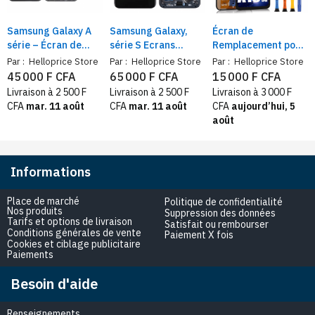
Samsung Galaxy A
Samsung Galaxy,
Écran de
série – Écran de
série S Ecrans
Remplacement pour
Rechange avec
originaux OLED de
Samsung Galaxy A16
Par :
Helloprice Store
Par :
Helloprice Store
Par :
Helloprice Store
cadre Intégré
rechange
5G – Compatible
45 000 F CFA
65 000 F CFA
15 000 F CFA
Compatible + Outils
SM-A166B / SM-
Livraison à 2 500 F
Livraison à 2 500 F
Livraison à 3 000 F
A166P / SM-A166E
CFA
mar. 11 août
CFA
mar. 11 août
CFA
aujourd’hui, 5
août
Informations
Place de marché
Politique de confidentialité
Nos produits
Suppression des données
Tarifs et options de livraison
Satisfait ou rembourser
Conditions générales de vente
Paiement X fois
Cookies et ciblage publicitaire
Paiements
Besoin d'aide
Renseignements