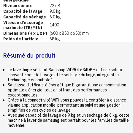
Niveau sonore
72 dB
Capacité de lavage
9.0 kg
Capacité de séchage
6.0 kg
Vitesse d’essorage
1400
maximale (TR/MIN)
Dimensions (H x L x P)
(600 x 850 x 650) mm
Poids de l'article
68 kg
Résumé du produit
Le lave-linge séchant Samsung WD90T634DBH est une solution
innovante pour le lavage et le séchage du linge, intégrant la
technologie ecobubble™ .
Sa classe d’efficacité énergétique E garantit une consommation
optimale d’énergie, tout en offrant des performances
exceptionnelles.
Grâce à la connectivité WiFi, vous pouvez la contrôler à distance
via une application mobile, permettant un suivi et une gestion
simplifiés de vos cycles de lavage.
Avec une capacité de lavage de 9 kg et un séchage de 6 kg, cette
machine à laver de samsung est parfait pour les familles de taille
moyenne.