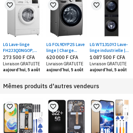
favorite_border
favorite_border
favorite_border
LG Lave-linge
LG FOL9DYP2S Lave
LG WT1310YJ Lave-
DGB
FH2J3QDNGOP,
linge | Charge
linge industrielle |
Capacité 7 kg,
frontale 15 KG | 6
Lavage 13KG /
273 500 F CFA
620 000 F CFA
1 087 500 F CFA
direct drive, Blanc
Motion Direct
Séchage 10KG ,avec
Livraison GRATUITE
Livraison GRATUITE
Livraison GRATUITE
IADrive™ | Inverter
technologie Centre
aujourd’hui, 5 août
aujourd’hui, 5 août
aujourd’hui, 5 août
Direct Drive™
Control™, acier noir
Mêmes produits d'autres vendeurs
favorite_border
favorite_border
favorite_border