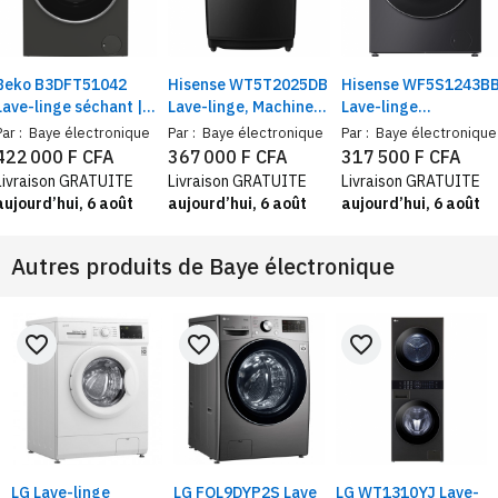
Beko B3DFT51042
Hisense WT5T2025DB
Hisense WF5S1243B
Lave-linge séchant |
Lave-linge, Machine
Lave-linge
10 kg lavage / 7 kg
20Kg / Chargement
autoportant 12 Kg |
Par :
Baye électronique
Par :
Baye électronique
Par :
Baye électronique
séchage | Moteur
automatique par le
Machine à
422 000 F CFA
367 000 F CFA
317 500 F CFA
Inverter
haut / noir
chargement frontal |
Livraison GRATUITE
Livraison GRATUITE
Livraison GRATUITE
Auto programme,
aujourd’hui, 6 août
aujourd’hui, 6 août
aujourd’hui, 6 août
Classe énergétique A
Autres produits de
Baye électronique
favorite_border
favorite_border
favorite_border
LG Lave-linge
LG FOL9DYP2S Lave
LG WT1310YJ Lave-