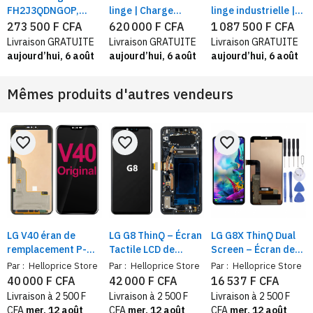
DGB
FH2J3QDNGOP,
linge | Charge
linge industrielle |
Capacité 7 kg,
frontale 15 KG | 6
Lavage 13KG /
273 500 F CFA
620 000 F CFA
1 087 500 F CFA
direct drive, Blanc
Motion Direct
Séchage 10KG ,avec
Livraison GRATUITE
Livraison GRATUITE
Livraison GRATUITE
IADrive™ | Inverter
technologie Centre
aujourd’hui, 6 août
aujourd’hui, 6 août
aujourd’hui, 6 août
Direct Drive™
Control™, acier noir
Mêmes produits d'autres vendeurs
favorite_border
favorite_border
favorite_border
LG V40 éran de
LG G8 ThinQ – Écran
LG G8X ThinQ Dual
remplacement P-
Tactile LCD de
Screen – Écran de
OLED compatible
Rechange
Rechange + Kit
Par :
Helloprice Store
Par :
Helloprice Store
Par :
Helloprice Store
Compatible LM-
d’Outils pour
40 000 F CFA
42 000 F CFA
16 537 F CFA
G820QM7, LM-
Installation
Livraison à 2 500 F
Livraison à 2 500 F
Livraison à 2 500 F
G820UMB, LM-
CFA
mer. 12 août
CFA
mer. 12 août
CFA
mer. 12 août