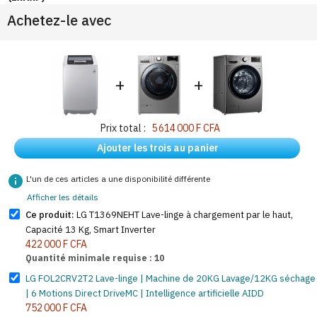
Achetez-le avec
+
+
Prix total :
5 614 000 F CFA
Ajouter les trois au panier
info
L'un de ces articles a une disponibilité différente
Afficher les détails
Ce produit:
LG T1369NEHT Lave-linge à chargement par le haut,
Capacité 13 Kg, Smart Inverter
422 000 F CFA
Quantité minimale requise : 10
LG FOL2CRV2T2 Lave-linge | Machine de 20KG Lavage/12KG séchage
| 6 Motions Direct DriveMC | Intelligence artificielle AIDD
752 000 F CFA