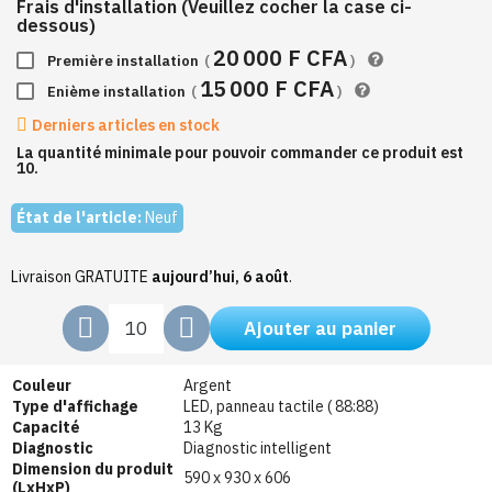
Frais d'installation (Veuillez cocher la case ci-
dessous)
20 000 F CFA
Première installation
(
)
15 000 F CFA
Enième installation
(
)
Derniers articles en stock
La quantité minimale pour pouvoir commander ce produit est
10.
État de l'article:
Neuf
Livraison GRATUITE
aujourd’hui, 6 août
.
Ajouter au panier
Couleur
Argent
Type d'affichage
LED, panneau tactile ( 88:88)
Capacité
13 Kg
Diagnostic
Diagnostic intelligent
Dimension du produit
590 x 930 x 606
(LxHxP)