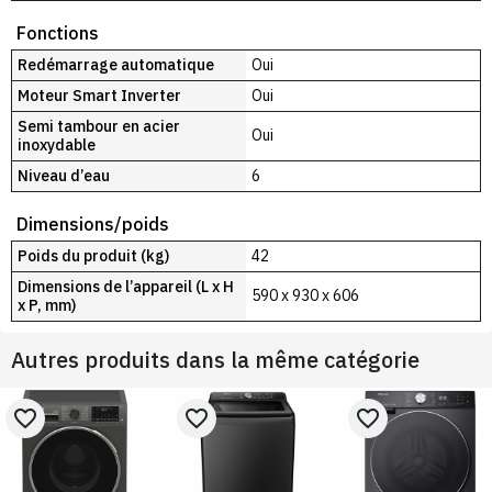
Fonctions
Redémarrage automatique
Oui
Moteur Smart Inverter
Oui
Semi tambour en acier
Oui
inoxydable
Niveau d’eau
6
Dimensions/poids
Poids du produit (kg)
42
Dimensions de l’appareil (L x H
590 x 930 x 606
x P, mm)
Autres produits dans la même catégorie
favorite_border
favorite_border
favorite_border