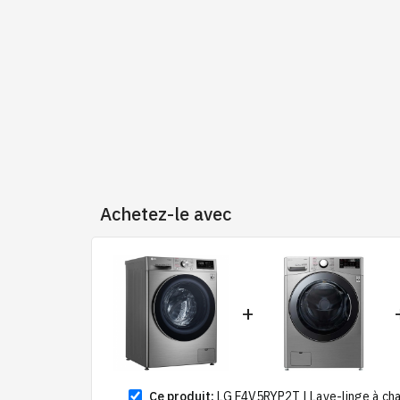
Achetez-le avec
+
Ce produit:
LG F4V5RYP2T | Lave-linge à char