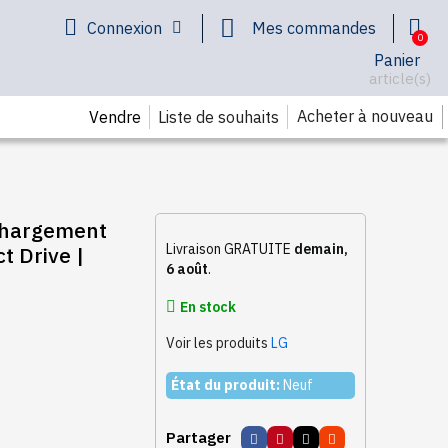
Connexion
Mes commandes
Panier
article(s)
Acheter à nouveau
Vendre
Liste de souhaits
chargement
Livraison GRATUITE
demain,
t Drive |
6 août
.
En stock
Voir les produits
LG
État du produit:
Neuf
Partager