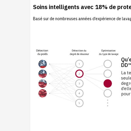
Soins intelligents avec 18% de prot
Basé sur de nombreuses années d’expérience de lavage
Qu’e
DD™
La t
seul
degré
d’el
pour 