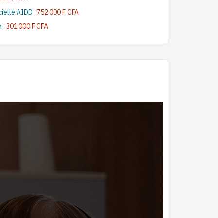
cielle AIDD
752 000 F CFA
n
301 000 F CFA