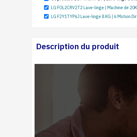
LG FOL2CRV2T2 Lave-linge | Machine de 20KG 
LG F2Y1TYP6J Lave-linge 8 KG | 6 Motion Dir
Description du produit