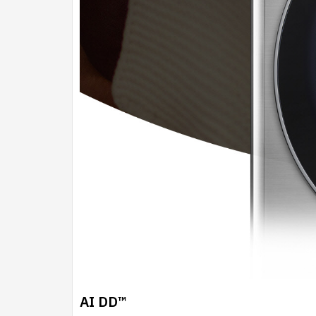
AI DD™