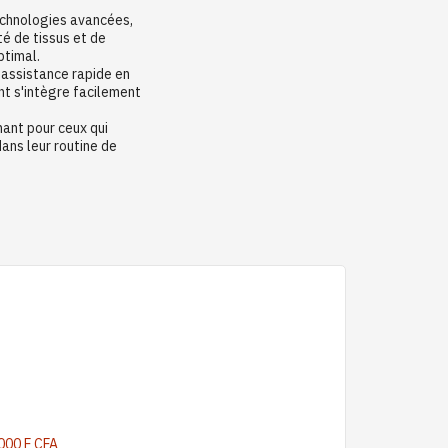
echnologies avancées,
é de tissus et de
ptimal.
 assistance rapide en
nt s'intègre facilement
mant pour ceux qui
ans leur routine de
000 F CFA