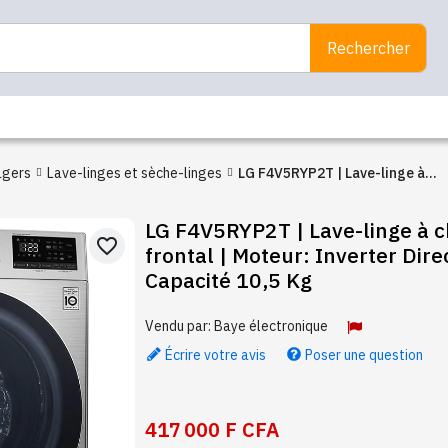
Rechercher
agers
Lave-linges et sèche-linges
LG F4V5RYP2T | Lave-linge à
chargement frontal | Moteur:
LG F4V5RYP2T | Lave-linge à 
Inverter Direct Drive |
favorite_border
frontal | Moteur: Inverter Direc
Capacité 10,5 Kg
Capacité 10,5 Kg
Vendu par:
Baye électronique
Écrire votre avis
Poser une question
417 000 F CFA