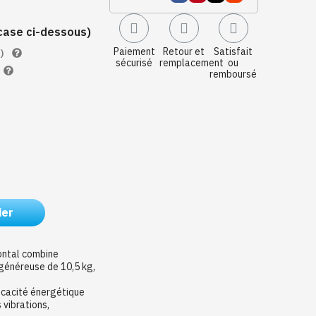
a case ci-dessous)
Paiement
Retour et
Satisfait
)
sécurisé
remplacement
ou
remboursé
ier
ontal combine
généreuse de 10,5 kg,
ficacité énergétique
 vibrations,