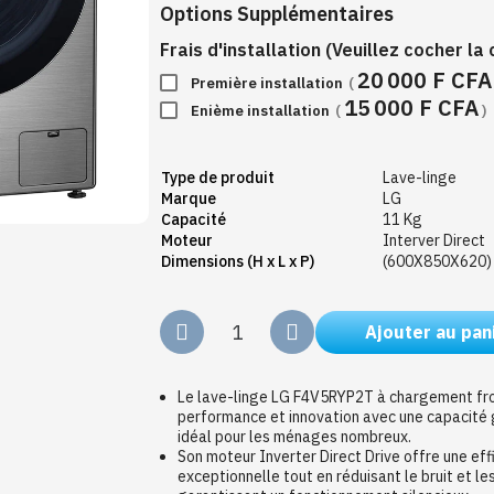
Options Supplémentaires
Frais d'installation (Veuillez cocher l
20 000 F CFA
Première installation
(
15 000 F CFA
Enième installation
(
)
Type de produit
Lave-linge
Marque
LG
Capacité
11 Kg
Moteur
Interver Direct
Dimensions (H x L x P)
(600X850X620)
Ajouter au pan
Le lave-linge LG F4V5RYP2T à chargement fr
performance et innovation avec une capacité 
idéal pour les ménages nombreux.
Son moteur Inverter Direct Drive offre une ef
exceptionnelle tout en réduisant le bruit et les