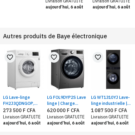
Livraison GRATUITE
Livraison GRATUITE
Contrôle à distance,
Wi-Fi AI Ecobubble
programmes, 1400
aujourd’hui, 6 août
aujourd’hui, 6 août
(Wi-Fi + BLE)
Tr/min, Vapeur,
Classe A+++
Autres produits de
Baye électronique
favorite_border
favorite_border
favorite_border
LG Lave-linge
LG FOL9DYP2S Lave
LG WT1310YJ Lave-
DGB
FH2J3QDNGOP,
linge | Charge
linge industrielle |
Capacité 7 kg,
frontale 15 KG | 6
Lavage 13KG /
273 500 F CFA
620 000 F CFA
1 087 500 F CFA
direct drive, Blanc
Motion Direct
Séchage 10KG ,avec
Livraison GRATUITE
Livraison GRATUITE
Livraison GRATUITE
IADrive™ | Inverter
technologie Centre
aujourd’hui, 6 août
aujourd’hui, 6 août
aujourd’hui, 6 août
Direct Drive™
Control™, acier noir