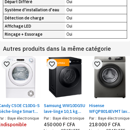
Départ Différé
Oui
Système d'installation d'eau
Oui
Détection de charge
Oui
Affichage LED
Oui
Rinçage + Essorage
Oui
Autres produits dans la même catégorie
Nouveau
favorite_border
favorite_border
favorite_border
Candy CSOE C10DG-S
Samsung WW10DG5U
Hisense
Sèche-linge Smart
lave-linge 10,1 kg
WFQP8014EVMT lave
Pro pose libre, A
Front Load noir –
linge 8 Kg inverter
Par :
Baye électronique
Par :
Baye électronique
Par :
Baye électronique
condensation, 10 Kg,
Machine à Laver
gris – Machine à lave
Indisponible
450 000 F CFA
218 000 F CFA
Class B, Blanc,
chargement frontal,
frontal,15