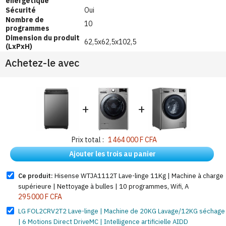
énergétique
Sécurité
Oui
Nombre de
10
programmes
Dimension du produit
62,5x62,5x102,5
(LxPxH)
Achetez-le avec
+
+
Prix total :
1 464 000 F CFA
Ajouter les trois au panier
Ce produit:
Hisense WTJA1112T Lave-linge 11Kg | Machine à charge
supérieure | Nettoyage à bulles | 10 programmes, Wifi, A
295 000 F CFA
LG FOL2CRV2T2 Lave-linge | Machine de 20KG Lavage/12KG séchage
| 6 Motions Direct DriveMC | Intelligence artificielle AIDD