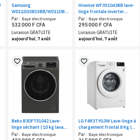
W
Samsung
Hisense WF3S1043BB lave-
WD11DG5B15BB/WD11DB7B85GB,
linge frontale inverter
lave-linge 11Kg, sèche-
10.5KG | Machine à Laver
Par :
Par :
Baye électronique
Baye électronique
linge 6Kg |Classe D, WiFi,
grande Capacité 1400
532 000 F CFA
295 000 F CFA
smartThings connecté
tr/min
Livraison GRATUITE
Livraison GRATUITE
aujourd’hui, 7 août
aujourd’hui, 7 août
favorite_border
favorite_border
Beko B3DFT51042 Lave-
LG F4R3TYG3W Lave-linge à
linge séchant | 10 kg lavage
chargement frontal 8 Kg |
/ 7 kg séchage | Moteur
Technologie AI DD | Moteur
Par :
Par :
Baye électronique
Baye électronique
Inverter
inverter