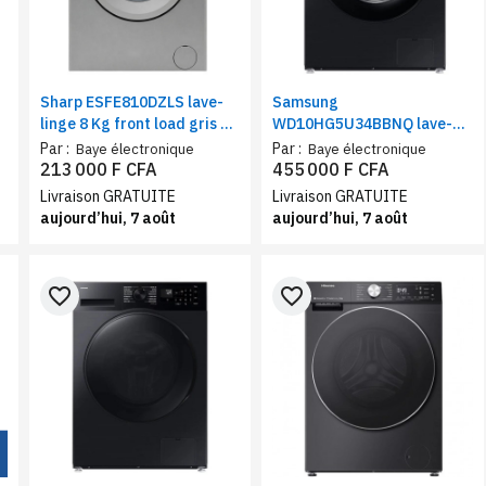
-
Sharp ESFE810DZLS lave-
Samsung
linge 8 Kg front load gris –
WD10HG5U34BBNQ lave-
Machine à laver 1000 tr/min
linge séchant 10Kg/6Kg |
Par :
Par :
Baye électronique
Baye électronique
A++ lavage rapide verrou
Machine à laver séchante AI
213 000 F CFA
455 000 F CFA
enfant
Ecobubble 1400 Tr/Min WiFi
Livraison GRATUITE
Livraison GRATUITE
SmartThings noir
aujourd’hui, 7 août
aujourd’hui, 7 août
favorite_border
favorite_border