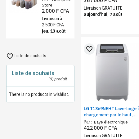
367 000 F CFA
1,9L – farine,
Store
capacité, économie
Livraison GRATUITE
2 000 F CFA
sucre et thé
d’énergie
aujourd’hui, 7 août
Livraison à
2 500 F CFA
jeu. 13 août
favorite_border
favorite_border
Liste de souhaits
Liste de souhaits
(0)
produit
There is no products in wishlist.
LG T1369NEHT Lave-linge 
chargement par le haut,
Capacité 13 Kg, Smart
Par :
Baye électronique
Inverter
422 000 F CFA
Livraison GRATUITE