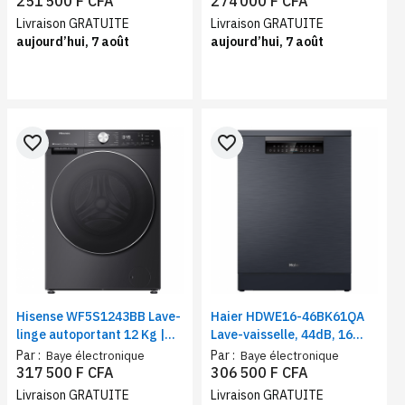
251 500 F CFA
274 000 F CFA
Livraison GRATUITE
Livraison GRATUITE
aujourd’hui, 7 août
aujourd’hui, 7 août
favorite_border
favorite_border
Hisense WF5S1243BB Lave-
Haier HDWE16-46BK61QA
linge autoportant 12 Kg |
Lave-vaisselle, 44dB, 16
Machine à chargement
couverts, 8 programmes,
Par :
Par :
Baye électronique
Baye électronique
frontal | Auto programme,
départ différé, demi
317 500 F CFA
306 500 F CFA
Classe énergétique A
charge
Livraison GRATUITE
Livraison GRATUITE