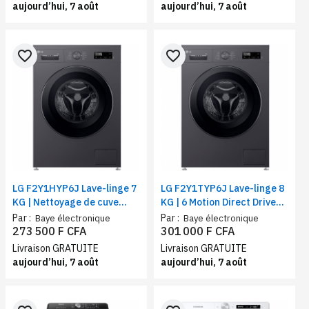
aujourd’hui, 7 août
aujourd’hui, 7 août
favorite_border
favorite_border
LG F2Y1HYP6J Lave-linge 7
LG F2Y1TYP6J Lave-linge 8
KG | Nettoyage de cuve
KG | 6 Motion Direct Drive™ |
(Tub Clean) | 6 Motion Direct
Steam +| Smart
Par :
Par :
Baye électronique
Baye électronique
Drive™ | Steam +| Smart
Diagnosis™| Vitesse
273 500 F CFA
301 000 F CFA
Diagnosis™ | Classe A+++
d'essorage 1200 tr/min
Livraison GRATUITE
Livraison GRATUITE
aujourd’hui, 7 août
aujourd’hui, 7 août