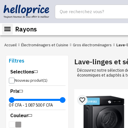
Rayons
Accueil
Électroménagers et Cuisine
Gros électroménagers
Lave-l
Lave-linges et s
Filtres
Découvrez notre sélection de
Selections
économiques et adaptés à to
Nouveau produit
Prix
favorite_border
Nouveau
0 F CFA
-
1 087 500 F CFA
Couleur