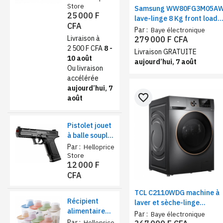
Rose foncé
Store
Samsung WW80FG3M05A
25 000 F
lave-linge 8 Kg front load
CFA
1400 tr/min | Machine à
Par :
Baye électronique
laver classe A moteur
Livraison à
279 000 F CFA
inverter avec programme
2 500 F CFA
8 -
Livraison GRATUITE
vapeur
10 août
aujourd’hui, 7 août
Ou livraison
accélérée
aujourd’hui, 7
favorite_border
août
Pistolet jouet
à balle souple
sécurisé –
Par :
Helloprice
Éjection de
Store
12 000 F
coquilles et
CFA
chargeur
réaliste
TCL C2110WDG machine à
Récipient
laver et sèche-linge
alimentaire
11KG/7KG inverter gris –
Par :
Baye électronique
de stockage
Par :
lave-linge séchant grande
Helloprice