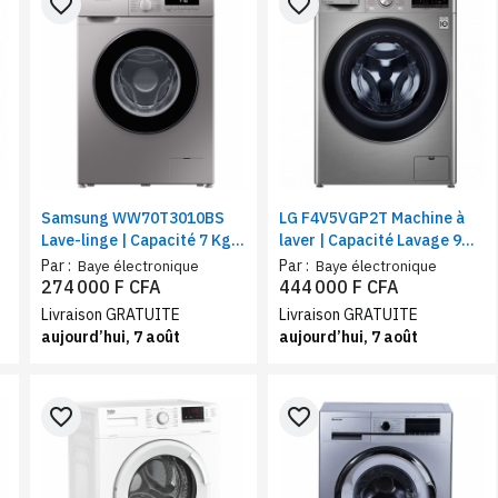
favorite_border
favorite_border
Samsung WW70T3010BS
LG F4V5VGP2T Machine à
Lave-linge | Capacité 7 Kg,
laver | Capacité Lavage 9
nettoyage tambour,
Kg / Séchage 6 Kg | AI DD ™
Par :
Par :
Baye électronique
Baye électronique
panneau d'affichage LED,
| Technologie Steam ™, Wifi,
274 000 F CFA
444 000 F CFA
arrêt différé
silver
Livraison GRATUITE
Livraison GRATUITE
aujourd’hui, 7 août
aujourd’hui, 7 août
favorite_border
favorite_border