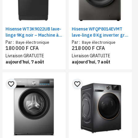
Hisense WT3K9022UB lave-
Hisense WFQP8014EVMT
linge 9Kg noir – Machine à
lave-linge 8 Kg inverter gris
laver chargement supérieur
– Machine à laver frontal,15
Par :
Par :
Baye électronique
Baye électronique
programmes, 1400 Tr/min,
180 000 F CFA
218 000 F CFA
Vapeur, Classe A+++
Livraison GRATUITE
Livraison GRATUITE
aujourd’hui, 7 août
aujourd’hui, 7 août
favorite_border
favorite_border