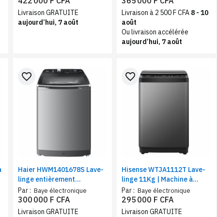
422 000 F CFA
365 000 F CFA
Livraison GRATUITE
Livraison à 2 500 F CFA
8 - 10
aujourd’hui, 7 août
août
Ou livraison accélérée
aujourd’hui, 7 août
favorite_border
favorite_border
à
Haier HWM1401678S Lave-
Hisense WTJA1112T Lave-
linge entièrement
linge 11Kg | Machine à
automatique | Commande
charge supérieure |
Par :
Par :
Baye électronique
Baye électronique
arrière, Filtre bionique |
Nettoyage à bulles | 10
300 000 F CFA
295 000 F CFA
Vitesse 1200 tr/min, 14 Kg
programmes, Wifi, A
Livraison GRATUITE
Livraison GRATUITE