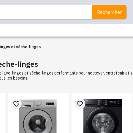
Rechercher
inges et sèche-linges
èche-linges
 lave-linges et sèche-linges performants pour nettoyer, entretenir et 
us les besoins.
favorite_border
favorite_border