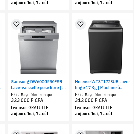
aujourd’hui, 7 août
aujourd’hui, 7 août
favorite_border
favorite_border
Samsung DW60CG550FSR
Hisense WT3T1723UB Lave-
Lave-vaisselle pose libre | 7
linge 17 Kg | Machine à
programmes , 14 couverts,
charge supérieure, classe
Par :
Par :
Baye électronique
Baye électronique
inox
A, 12 programmes, vitesse
323 000 F CFA
312 000 F CFA
de rotation(RPM) 700
Livraison GRATUITE
Livraison GRATUITE
aujourd’hui, 7 août
aujourd’hui, 7 août