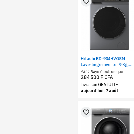
favorite_border
Hitachi BD-904HVOSM
Lave-linge inverter 9 Kg,
vitesse d'essorage 1400
Par :
Baye électronique
tr/min, silver-noir
284 500 F CFA
Livraison GRATUITE
aujourd’hui, 7 août
favorite_border