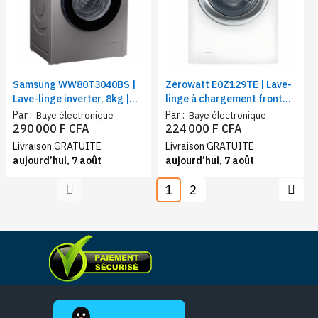
Samsung WW80T3040BS |
Zerowatt E0Z129TE | Lave-
Lave-linge inverter, 8kg |
linge à chargement frontal
Vitesse de rotation (t/min)
| Capacité 9 Kg | Essorage
Par :
Par :
Baye électronique
Baye électronique
1400
12000 tr/min | Classe
290 000 F CFA
224 000 F CFA
d'efficacité énergétique D
Livraison GRATUITE
Livraison GRATUITE
aujourd’hui, 7 août
aujourd’hui, 7 août
1
2