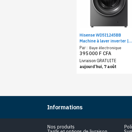
Hisense WD5I1245BB
Machine à laver inverter |
Lavage 12 Kg / Séchage 8
Par :
Baye électronique
Kg | Puissance 1750 W, A
395 000 F CFA
Livraison GRATUITE
aujourd’hui, 7 août
Informations
Nos produits
Pol
Tarifs et options de livraison
Sup