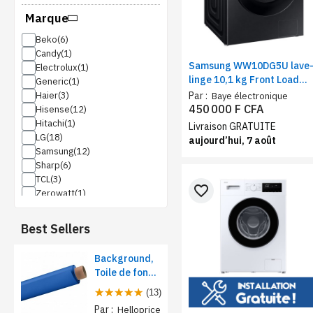
Marque
Beko
Candy
Samsung WW10DG5U lave
Electrolux
linge 10,1 kg Front Load
Generic
noir – Machine à Laver
Par :
Haier
Baye électronique
chargement frontal, Wi-Fi
450 000 F CFA
Hisense
AI Ecobubble
Hitachi
Livraison GRATUITE
LG
aujourd’hui, 7 août
Samsung
Sharp
TCL
favorite_border
Zerowatt
Best Sellers
Background,
Toile de fond
papier pour
(13)
studio photo -
Par :
Helloprice