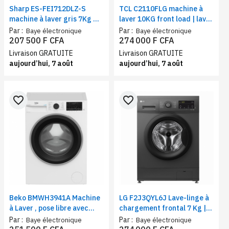
Sharp ES-FEI712DLZ-S
TCL C2110FLG machine à
machine à laver gris 7Kg –
laver 10KG front load | lave-
lave-linge performant,
linge moteur digital
Par :
Par :
Baye électronique
Baye électronique
économique et pratique
inverter et tambour nid
207 500 F CFA
274 000 F CFA
d’abeille
Livraison GRATUITE
Livraison GRATUITE
aujourd’hui, 7 août
aujourd’hui, 7 août
favorite_border
favorite_border
Beko BMWH3941A Machine
LG F2J3QYL6J Lave-linge à
à Laver , pose libre avec
chargement frontal 7 Kg |
sécurité antidébordement |
Moteur Inverter Direct
Par :
Par :
Baye électronique
Baye électronique
Capacité 9kg | Classe B
Drive™