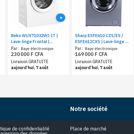
Beko WUX71032WI-IT |
Sharp ESFE610 CZS/ES /
Lave-linge Frontal |
ESFE612CXS | Lave-linge 6
Capacité 7 Kg | Type de
Kg | Type de charge frontal
Par :
Par :
Baye électronique
Baye électronique
tambour : A alvéoles
| Lavage rapide15 minutes
230 000 F CFA
169 000 F CFA
Aquawave | Classe énergie :
Livraison GRATUITE
Livraison GRATUITE
C
aujourd’hui, 7 août
aujourd’hui, 7 août
Notre société
itique de confidentialité
Place de marché
pression des données