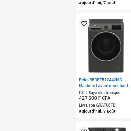
aujourd’hui, 7 août
favorite_border
Beko B5DFT512442MG
Machine Lavante-séchante
| Capacité Lavage 12 Kg /
Par :
Baye électronique
Séchage 8 Kg | Moteur
427 500 F CFA
ProSmart Inverter™ | Wifi
Livraison GRATUITE
aujourd’hui, 7 août