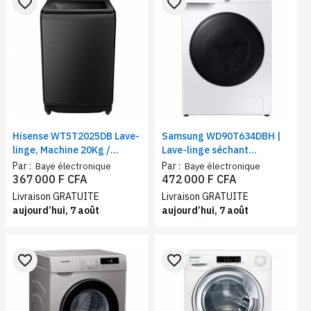
favorite_border
favorite_border
Hisense WT5T2025DB Lave-
Samsung WD90T634DBH |
linge, Machine 20Kg /
Lave-linge séchant
Chargement automatique
ecobubble™ | Lavage 9 Kg /
Par :
Par :
Baye électronique
Baye électronique
par le haut / noir
Séchage 6 Kg | Classe
367 000 F CFA
472 000 F CFA
d’efficacité énergétique E,
Livraison GRATUITE
Livraison GRATUITE
WiFi
aujourd’hui, 7 août
aujourd’hui, 7 août
favorite_border
favorite_border