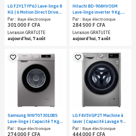
LG F2Y1TYP6J Lave-linge 8
Hitachi BD-904HVOSM
KG | 6 Motion Direct Drive™ |
Lave-linge inverter 9 Kg,
Steam +| Smart
vitesse d'essorage 1400
Par :
Par :
Baye électronique
Baye électronique
Diagnosis™| Vitesse
tr/min, silver-noir
301 000 F CFA
284 500 F CFA
d'essorage 1200 tr/min
Livraison GRATUITE
Livraison GRATUITE
aujourd’hui, 7 août
aujourd’hui, 7 août
favorite_border
favorite_border
Samsung WW70T3010BS
LG F4V5VGP2T Machine à
Lave-linge | Capacité 7 Kg,
laver | Capacité Lavage 9
nettoyage tambour,
Kg / Séchage 6 Kg | AI DD ™
Par :
Par :
Baye électronique
Baye électronique
panneau d'affichage LED,
| Technologie Steam ™, Wifi,
274 000 F CFA
444 000 F CFA