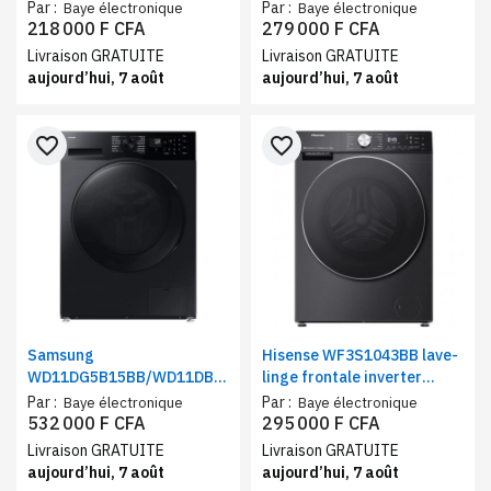
– Machine à laver frontal,15
1400 tr/min | Machine à
Par :
Par :
Baye électronique
Baye électronique
programmes, 1400 Tr/min,
laver classe A moteur
218 000 F CFA
279 000 F CFA
Vapeur, Classe A+++
inverter avec programme
Livraison GRATUITE
Livraison GRATUITE
vapeur
aujourd’hui, 7 août
aujourd’hui, 7 août
favorite_border
favorite_border
Samsung
Hisense WF3S1043BB lave-
WD11DG5B15BB/WD11DB7B85GB,
linge frontale inverter
lave-linge 11Kg, sèche-
10.5KG | Machine à Laver
Par :
Par :
Baye électronique
Baye électronique
linge 6Kg |Classe D, WiFi,
grande Capacité 1400
532 000 F CFA
295 000 F CFA
smartThings connecté
tr/min
Livraison GRATUITE
Livraison GRATUITE
aujourd’hui, 7 août
aujourd’hui, 7 août