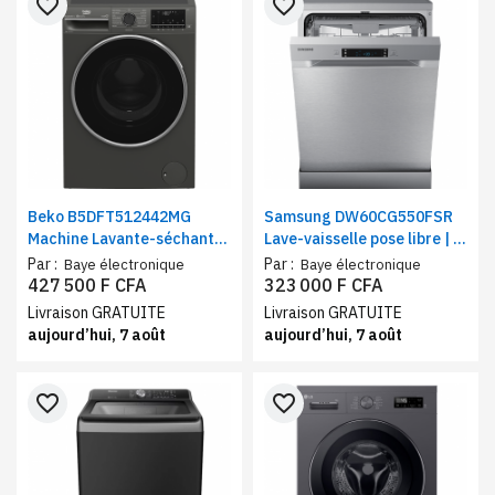
favorite_border
favorite_border
Beko B5DFT512442MG
Samsung DW60CG550FSR
Machine Lavante-séchante
Lave-vaisselle pose libre | 7
| Capacité Lavage 12 Kg /
programmes , 14 couverts,
Par :
Par :
Baye électronique
Baye électronique
Séchage 8 Kg | Moteur
inox
427 500 F CFA
323 000 F CFA
ProSmart Inverter™ | Wifi
Livraison GRATUITE
Livraison GRATUITE
aujourd’hui, 7 août
aujourd’hui, 7 août
favorite_border
favorite_border