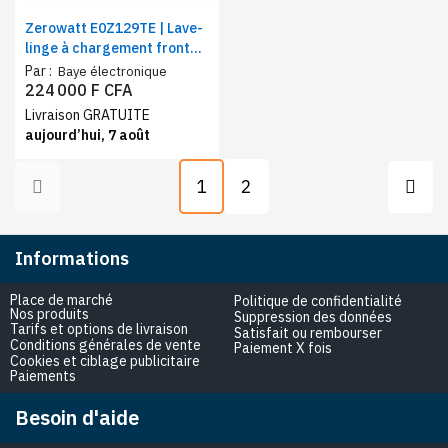
Zerowatt E0Z129TE | Lave-
linge à chargement frontal
| Capacité 9 Kg | Essorage
Par :
Baye électronique
12000 tr/min | Classe
224 000 F CFA
d'efficacité énergétique D
Livraison GRATUITE
aujourd’hui, 7 août
1
2
Informations
Place de marché
Politique de confidentialité
Nos produits
Suppression des données
Tarifs et options de livraison
Satisfait ou rembourser
Conditions générales de vente
Paiement X fois
Cookies et ciblage publicitaire
Paiements
Besoin d'aide