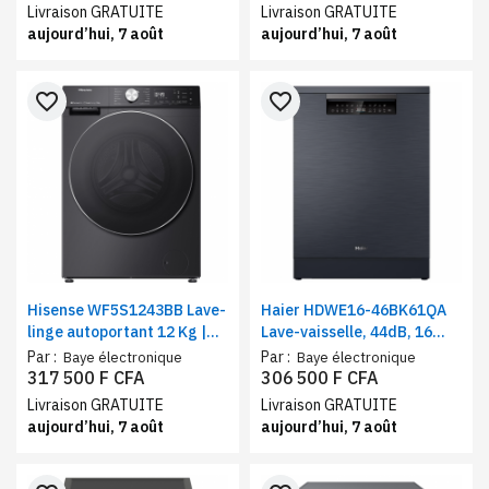
Vitesse 1200 tr/min, 14 Kg
programmes, Wifi, A
Livraison GRATUITE
Livraison GRATUITE
aujourd’hui, 7 août
aujourd’hui, 7 août
favorite_border
favorite_border
Hisense WF5S1243BB Lave-
Haier HDWE16-46BK61QA
linge autoportant 12 Kg |
Lave-vaisselle, 44dB, 16
Machine à chargement
couverts, 8 programmes,
Par :
Par :
Baye électronique
Baye électronique
frontal | Auto programme,
départ différé, demi
317 500 F CFA
306 500 F CFA
Classe énergétique A
charge
Livraison GRATUITE
Livraison GRATUITE
aujourd’hui, 7 août
aujourd’hui, 7 août