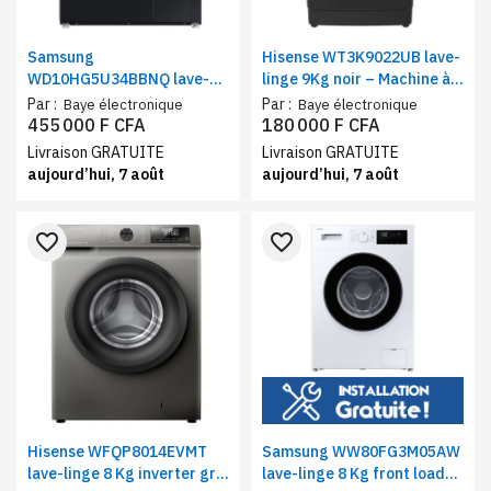
Samsung
Hisense WT3K9022UB lave-
WD10HG5U34BBNQ lave-
linge 9Kg noir – Machine à
linge séchant 10Kg/6Kg |
laver chargement supérieur
Par :
Par :
Baye électronique
Baye électronique
Machine à laver séchante AI
455 000 F CFA
180 000 F CFA
Ecobubble 1400 Tr/Min WiFi
Livraison GRATUITE
Livraison GRATUITE
SmartThings noir
aujourd’hui, 7 août
aujourd’hui, 7 août
favorite_border
favorite_border
Hisense WFQP8014EVMT
Samsung WW80FG3M05AW
lave-linge 8 Kg inverter gris
lave-linge 8 Kg front load