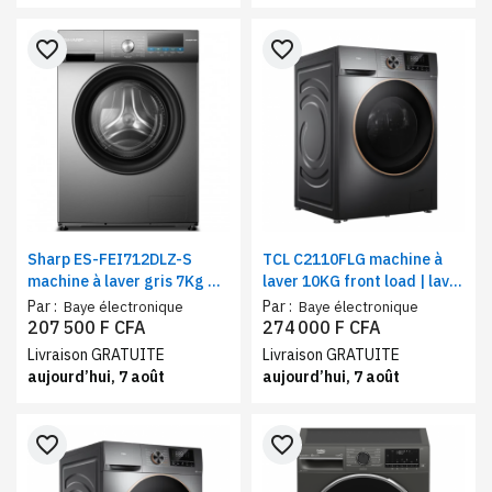
favorite_border
favorite_border
Sharp ES-FEI712DLZ-S
TCL C2110FLG machine à
machine à laver gris 7Kg –
laver 10KG front load | lave-
lave-linge performant,
linge moteur digital
Par :
Par :
Baye électronique
Baye électronique
économique et pratique
inverter et tambour nid
207 500 F CFA
274 000 F CFA
d’abeille
Livraison GRATUITE
Livraison GRATUITE
aujourd’hui, 7 août
aujourd’hui, 7 août
favorite_border
favorite_border