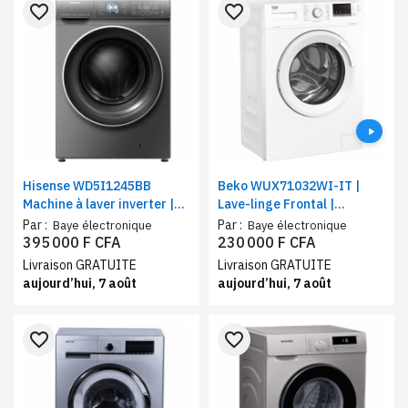
favorite_border
favorite_border
Hisense WD5I1245BB
Beko WUX71032WI-IT |
Machine à laver inverter |
Lave-linge Frontal |
Lavage 12 Kg / Séchage 8
Capacité 7 Kg | Type de
Par :
Par :
Baye électronique
Baye électronique
Kg | Puissance 1750 W, A
tambour : A alvéoles
395 000 F CFA
230 000 F CFA
Aquawave | Classe énergie :
Livraison GRATUITE
Livraison GRATUITE
C
aujourd’hui, 7 août
aujourd’hui, 7 août
favorite_border
favorite_border