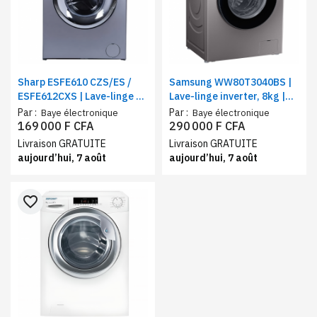
Sharp ESFE610 CZS/ES /
Samsung WW80T3040BS |
ESFE612CXS | Lave-linge 6
Lave-linge inverter, 8kg |
Kg | Type de charge frontal
Vitesse de rotation (t/min)
Par :
Par :
Baye électronique
Baye électronique
| Lavage rapide15 minutes
1400
169 000 F CFA
290 000 F CFA
Livraison GRATUITE
Livraison GRATUITE
aujourd’hui, 7 août
aujourd’hui, 7 août
favorite_border