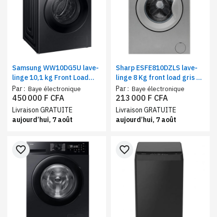
Samsung WW10DG5U lave-
Sharp ESFE810DZLS lave-
linge 10,1 kg Front Load
linge 8 Kg front load gris –
noir – Machine à Laver
Machine à laver 1000 tr/min
Par :
Par :
Baye électronique
Baye électronique
chargement frontal, Wi-Fi
A++ lavage rapide verrou
450 000 F CFA
213 000 F CFA
AI Ecobubble
enfant
Livraison GRATUITE
Livraison GRATUITE
aujourd’hui, 7 août
aujourd’hui, 7 août
favorite_border
favorite_border