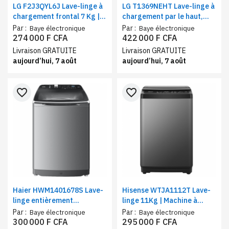
LG F2J3QYL6J Lave-linge à
LG T1369NEHT Lave-linge à
chargement frontal 7 Kg |
chargement par le haut,
Moteur Inverter Direct
Capacité 13 Kg, Smart
Par :
Par :
Baye électronique
Baye électronique
Drive™
Inverter
274 000 F CFA
422 000 F CFA
Livraison GRATUITE
Livraison GRATUITE
aujourd’hui, 7 août
aujourd’hui, 7 août
favorite_border
favorite_border
Haier HWM1401678S Lave-
Hisense WTJA1112T Lave-
linge entièrement
linge 11Kg | Machine à
automatique | Commande
charge supérieure |
Par :
Par :
Baye électronique
Baye électronique
arrière, Filtre bionique |
Nettoyage à bulles | 10
300 000 F CFA
295 000 F CFA