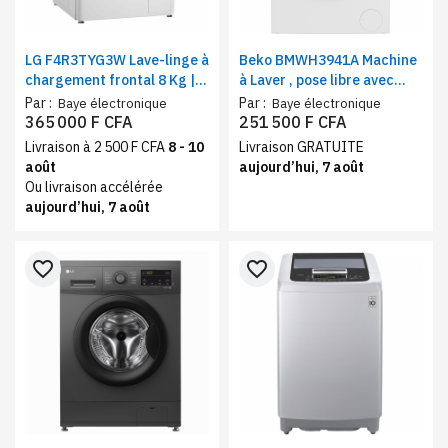
LG F4R3TYG3W Lave-linge à
Beko BMWH3941A Machine
chargement frontal 8 Kg |
à Laver , pose libre avec
Technologie AI DD | Moteur
sécurité antidébordement |
Par :
Par :
Baye électronique
Baye électronique
inverter
Capacité 9kg | Classe B
365 000 F CFA
251 500 F CFA
Livraison à 2 500 F CFA
8 - 10
Livraison GRATUITE
août
aujourd’hui, 7 août
Ou livraison accélérée
aujourd’hui, 7 août
favorite_border
favorite_border