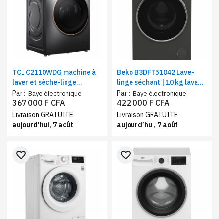
TCL C2110WDG machine à
Beko B3DFT51042 Lave-
laver et sèche-linge
linge séchant | 10 kg lavage
11KG/7KG inverter gris –
/ 7 kg séchage | Moteur
Par :
Par :
Baye électronique
Baye électronique
lave-linge séchant grande
Inverter
367 000 F CFA
422 000 F CFA
capacité, économie
Livraison GRATUITE
Livraison GRATUITE
d’énergie
aujourd’hui, 7 août
aujourd’hui, 7 août
favorite_border
favorite_border