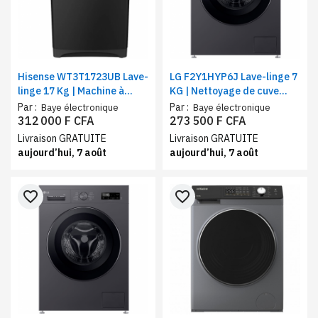
Hisense WT3T1723UB Lave-
LG F2Y1HYP6J Lave-linge 7
linge 17 Kg | Machine à
KG | Nettoyage de cuve
charge supérieure, classe
(Tub Clean) | 6 Motion Direct
Par :
Par :
Baye électronique
Baye électronique
A, 12 programmes, vitesse
Drive™ | Steam +| Smart
312 000 F CFA
273 500 F CFA
de rotation(RPM) 700
Diagnosis™ | Classe A+++
Livraison GRATUITE
Livraison GRATUITE
aujourd’hui, 7 août
aujourd’hui, 7 août
favorite_border
favorite_border