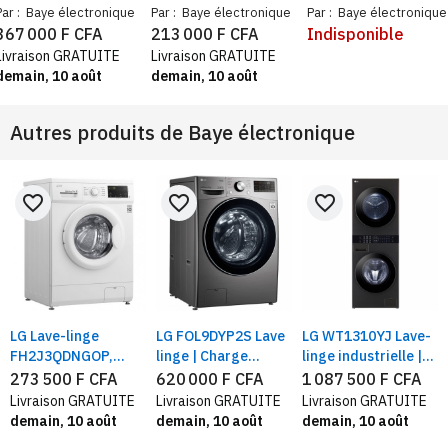
20Kg / Chargement
load gris – Machine à
Pro pose libre, A
Par :
Baye électronique
Par :
Baye électronique
Par :
Baye électronique
automatique par le
laver 1000 tr/min A++
condensation, 10 Kg,
367 000 F CFA
213 000 F CFA
Indisponible
haut / noir
lavage rapide verrou
Class B, Blanc,
Livraison GRATUITE
Livraison GRATUITE
enfant
Contrôle à distance,
demain, 10 août
demain, 10 août
(Wi-Fi + BLE)
Autres produits de
Baye électronique
favorite_border
favorite_border
favorite_border
LG Lave-linge
LG FOL9DYP2S Lave
LG WT1310YJ Lave-
DGB
FH2J3QDNGOP,
linge | Charge
linge industrielle |
Capacité 7 kg,
frontale 15 KG | 6
Lavage 13KG /
273 500 F CFA
620 000 F CFA
1 087 500 F CFA
direct drive, Blanc
Motion Direct
Séchage 10KG ,avec
Livraison GRATUITE
Livraison GRATUITE
Livraison GRATUITE
IADrive™ | Inverter
technologie Centre
demain, 10 août
demain, 10 août
demain, 10 août
Direct Drive™
Control™, acier noir