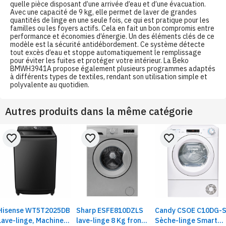
quelle pièce disposant d’une arrivée d’eau et d’une évacuation.
Avec une capacité de 9 kg, elle permet de laver de grandes
quantités de linge en une seule fois, ce qui est pratique pour les
familles ou les foyers actifs. Cela en fait un bon compromis entre
performance et économies d’énergie. Un des éléments clés de ce
modèle est la sécurité antidébordement. Ce système détecte
tout excès d’eau et stoppe automatiquement le remplissage
pour éviter les fuites et protéger votre intérieur. La Beko
BMWH3941A propose également plusieurs programmes adaptés
à différents types de textiles, rendant son utilisation simple et
polyvalente au quotidien.
Autres produits dans la même catégorie
favorite_border
favorite_border
favorite_border
Hisense WT5T2025DB
Sharp ESFE810DZLS
Candy CSOE C10DG-
Lave-linge, Machine
lave-linge 8 Kg front
Sèche-linge Smart