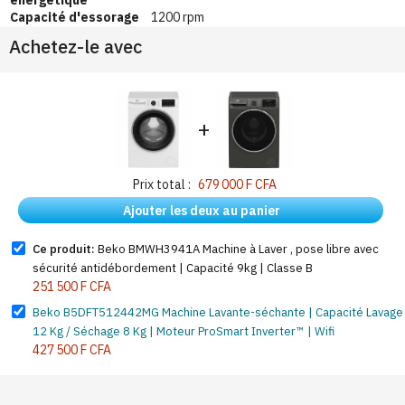
énergétique
Capacité d'essorage
1200 rpm
Achetez-le avec
+
Prix total :
679 000 F CFA
Ajouter les deux au panier
Ce produit:
Beko BMWH3941A Machine à Laver , pose libre avec
sécurité antidébordement | Capacité 9kg | Classe B
251 500 F CFA
Beko B5DFT512442MG Machine Lavante-séchante | Capacité Lavage
12 Kg / Séchage 8 Kg | Moteur ProSmart Inverter™ | Wifi
427 500 F CFA