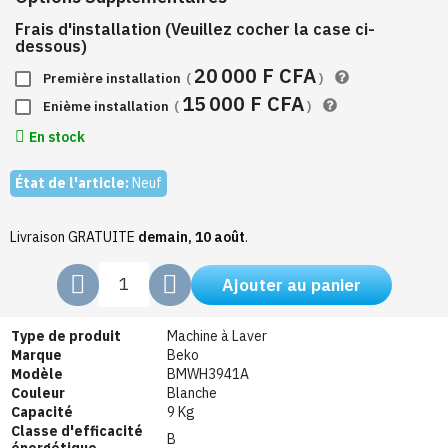
Frais d'installation (Veuillez cocher la case ci-
dessous)
20 000 F CFA
Première installation
(
)
15 000 F CFA
Enième installation
(
)
En stock
État de l'article:
Neuf
Livraison GRATUITE
demain, 10 août
.
Ajouter au panier
Type de produit
Machine à Laver
Marque
Beko
Modèle
BMWH3941A
Couleur
Blanche
Capacité
9 Kg
Classe d'efficacité
B