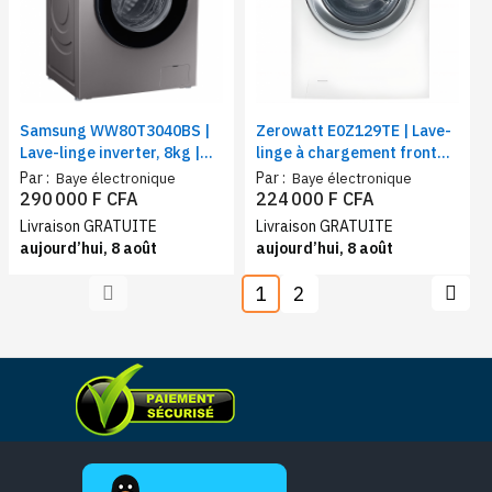
Samsung WW80T3040BS |
Zerowatt E0Z129TE | Lave-
Lave-linge inverter, 8kg |
linge à chargement frontal
Vitesse de rotation (t/min)
| Capacité 9 Kg | Essorage
Par :
Par :
Baye électronique
Baye électronique
1400
12000 tr/min | Classe
290 000 F CFA
224 000 F CFA
d'efficacité énergétique D
Livraison GRATUITE
Livraison GRATUITE
aujourd’hui, 8 août
aujourd’hui, 8 août
1
2