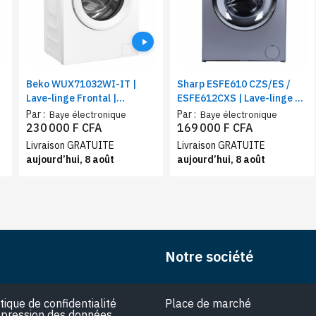
Beko WUX71032WI-IT |
Sharp ESFE610 CZS/ES /
Lave-linge Frontal |
ESFE612CXS | Lave-linge 6
Capacité 7 Kg | Type de
Kg | Type de charge frontal
Par :
Par :
Baye électronique
Baye électronique
tambour : A alvéoles
| Lavage rapide15 minutes
230 000 F CFA
169 000 F CFA
Aquawave | Classe énergie :
Livraison GRATUITE
Livraison GRATUITE
C
aujourd’hui, 8 août
aujourd’hui, 8 août
Notre société
itique de confidentialité
Place de marché
pression des données