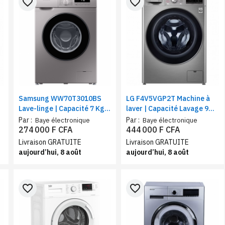
favorite_border
favorite_border
Samsung WW70T3010BS
LG F4V5VGP2T Machine à
Lave-linge | Capacité 7 Kg,
laver | Capacité Lavage 9
nettoyage tambour,
Kg / Séchage 6 Kg | AI DD ™
Par :
Par :
Baye électronique
Baye électronique
panneau d'affichage LED,
| Technologie Steam ™, Wifi,
274 000 F CFA
444 000 F CFA
arrêt différé
silver
Livraison GRATUITE
Livraison GRATUITE
aujourd’hui, 8 août
aujourd’hui, 8 août
favorite_border
favorite_border