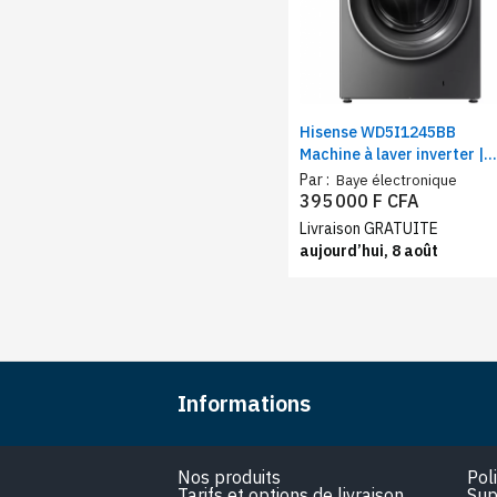
Hisense WD5I1245BB
Machine à laver inverter |
Lavage 12 Kg / Séchage 8
Par :
Baye électronique
Kg | Puissance 1750 W, A
395 000 F CFA
Livraison GRATUITE
aujourd’hui, 8 août
Informations
Nos produits
Pol
Tarifs et options de livraison
Sup