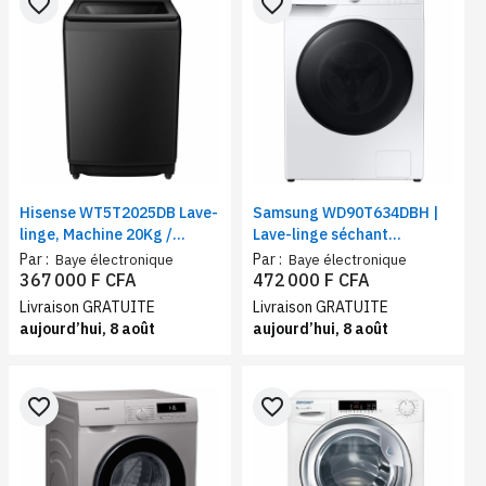
favorite_border
favorite_border
Hisense WT5T2025DB Lave-
Samsung WD90T634DBH |
linge, Machine 20Kg /
Lave-linge séchant
Chargement automatique
ecobubble™ | Lavage 9 Kg /
Par :
Par :
Baye électronique
Baye électronique
par le haut / noir
Séchage 6 Kg | Classe
367 000 F CFA
472 000 F CFA
d’efficacité énergétique E,
Livraison GRATUITE
Livraison GRATUITE
WiFi
aujourd’hui, 8 août
aujourd’hui, 8 août
favorite_border
favorite_border