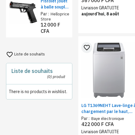
367 000 F CFA
Pistolet jouet
capacité, économie
à balle souple
Livraison GRATUITE
d’énergie
sécurisé –
Par :
aujourd’hui, 8 août
Helloprice
Éjection de
Store
12 000 F
coquilles et
CFA
chargeur
réaliste
favorite_border
favorite_border
Liste de souhaits
Liste de souhaits
(0)
produit
There is no products in wishlist.
LG T1369NEHT Lave-linge 
chargement par le haut,
Capacité 13 Kg, Smart
Par :
Baye électronique
Inverter
422 000 F CFA
Livraison GRATUITE