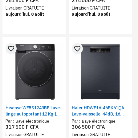
251 500 F CFA
274 000 F CFA
Livraison GRATUITE
Livraison GRATUITE
aujourd’hui, 8 août
aujourd’hui, 8 août
favorite_border
favorite_border
Hisense WF5S1243BB Lave-
Haier HDWE16-46BK61QA
linge autoportant 12 Kg |
Lave-vaisselle, 44dB, 16
Machine à chargement
couverts, 8 programmes,
Par :
Par :
Baye électronique
Baye électronique
frontal | Auto programme,
départ différé, demi
317 500 F CFA
306 500 F CFA
Classe énergétique A
charge
Livraison GRATUITE
Livraison GRATUITE