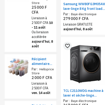
Rose foncé
Store
Samsung WW80FG3M05A
25 000 F
lave-linge 8 Kg front load
CFA
1400 tr/min | Machine à
Par :
Baye électronique
laver classe A moteur
Livraison à
279 000 F CFA
inverter avec programme
2 500 F CFA
10
Livraison GRATUITE
vapeur
- 11 août
aujourd’hui, 8 août
Ou livraison
accélérée
aujourd’hui, 8
favorite_border
août
Récipient
alimentaire
de stockage
Par :
Helloprice
1,9L – farine,
Store
2 000 F CFA
sucre et thé
Livraison à
2 500 F CFA
TCL C2110WDG machine à
ven. 14 août
laver et sèche-linge
11KG/7KG inverter gris –
Par :
Baye électronique
lave-linge séchant grande