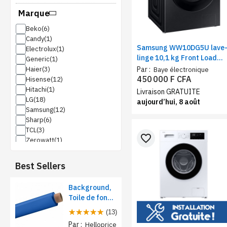
Marque
Beko
Candy
Samsung WW10DG5U lave
Electrolux
linge 10,1 kg Front Load
Generic
noir – Machine à Laver
Par :
Haier
Baye électronique
chargement frontal, Wi-Fi
450 000 F CFA
Hisense
AI Ecobubble
Hitachi
Livraison GRATUITE
LG
aujourd’hui, 8 août
Samsung
Sharp
TCL
favorite_border
Zerowatt
Best Sellers
Background,
Toile de fond
papier pour
(13)
studio photo -
Par :
Helloprice