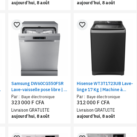
aujourd’hui, 8 août
aujourd’hui, 8 août
favorite_border
favorite_border
Samsung DW60CG550FSR
Hisense WT3T1723UB Lave-
Lave-vaisselle pose libre | 7
linge 17 Kg | Machine à
programmes , 14 couverts,
charge supérieure, classe
Par :
Par :
Baye électronique
Baye électronique
inox
A, 12 programmes, vitesse
323 000 F CFA
312 000 F CFA
de rotation(RPM) 700
Livraison GRATUITE
Livraison GRATUITE
aujourd’hui, 8 août
aujourd’hui, 8 août