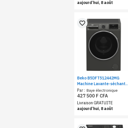
aujourd’hui, 8 août
favorite_border
Beko B5DFT512442MG
Machine Lavante-séchante
| Capacité Lavage 12 Kg /
Par :
Baye électronique
Séchage 8 Kg | Moteur
427 500 F CFA
ProSmart Inverter™ | Wifi
Livraison GRATUITE
aujourd’hui, 8 août