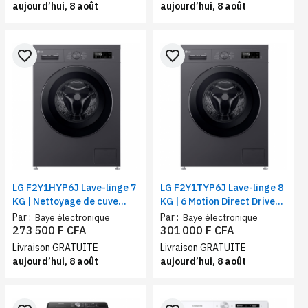
aujourd’hui, 8 août
aujourd’hui, 8 août
favorite_border
favorite_border
LG F2Y1HYP6J Lave-linge 7
LG F2Y1TYP6J Lave-linge 8
KG | Nettoyage de cuve
KG | 6 Motion Direct Drive™ |
(Tub Clean) | 6 Motion Direct
Steam +| Smart
Par :
Par :
Baye électronique
Baye électronique
Drive™ | Steam +| Smart
Diagnosis™| Vitesse
273 500 F CFA
301 000 F CFA
Diagnosis™ | Classe A+++
d'essorage 1200 tr/min
Livraison GRATUITE
Livraison GRATUITE
aujourd’hui, 8 août
aujourd’hui, 8 août