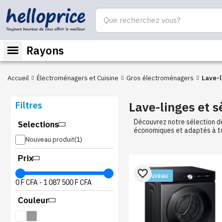
Rayons
Accueil
Électroménagers et Cuisine
Gros électroménagers
Lave-l
Lave-linges et s
Filtres
Découvrez notre sélection de
Selections
économiques et adaptés à to
Nouveau produit
Prix
favorite_border
Nouveau
0 F CFA
-
1 087 500 F CFA
Couleur