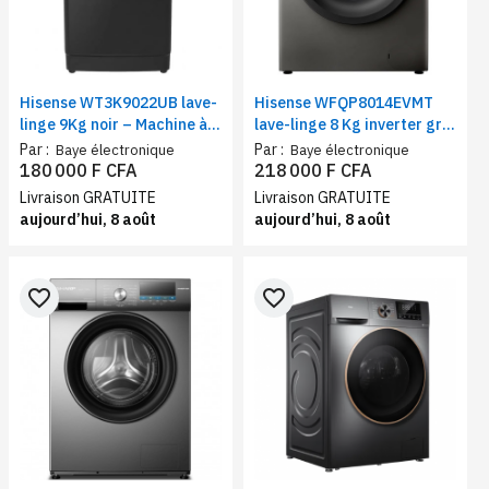
Hisense WT3K9022UB lave-
Hisense WFQP8014EVMT
linge 9Kg noir – Machine à
lave-linge 8 Kg inverter gris
laver chargement supérieur
– Machine à laver frontal,15
Par :
Par :
Baye électronique
Baye électronique
programmes, 1400 Tr/min,
180 000 F CFA
218 000 F CFA
Vapeur, Classe A+++
Livraison GRATUITE
Livraison GRATUITE
aujourd’hui, 8 août
aujourd’hui, 8 août
favorite_border
favorite_border