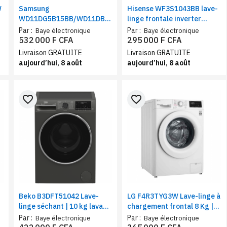
W
Samsung
Hisense WF3S1043BB lave-
WD11DG5B15BB/WD11DB7B85GB,
linge frontale inverter
lave-linge 11Kg, sèche-
10.5KG | Machine à Laver
Par :
Par :
Baye électronique
Baye électronique
linge 6Kg |Classe D, WiFi,
grande Capacité 1400
532 000 F CFA
295 000 F CFA
smartThings connecté
tr/min
Livraison GRATUITE
Livraison GRATUITE
aujourd’hui, 8 août
aujourd’hui, 8 août
favorite_border
favorite_border
Beko B3DFT51042 Lave-
LG F4R3TYG3W Lave-linge à
linge séchant | 10 kg lavage
chargement frontal 8 Kg |
/ 7 kg séchage | Moteur
Technologie AI DD | Moteur
Par :
Par :
Baye électronique
Baye électronique
Inverter
inverter