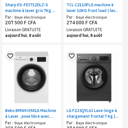
Sharp ES-FEI712DLZ-S
TCL C2110FLG machine à
machine à laver gris 7Kg –
laver 10KG front load | lave-
lave-linge performant,
linge moteur digital
Par :
Par :
Baye électronique
Baye électronique
économique et pratique
inverter et tambour nid
207 500 F CFA
274 000 F CFA
d’abeille
Livraison GRATUITE
Livraison GRATUITE
aujourd’hui, 8 août
aujourd’hui, 8 août
favorite_border
favorite_border
Beko BMWH3941A Machine
LG F2J3QYL6J Lave-linge à
à Laver , pose libre avec
chargement frontal 7 Kg |
sécurité antidébordement |
Moteur Inverter Direct
Par :
Par :
Baye électronique
Baye électronique
Capacité 9kg | Classe B
Drive™