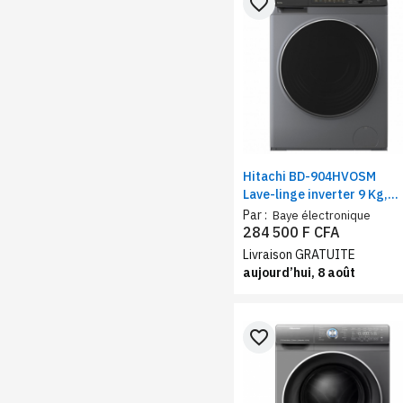
favorite_border
Hitachi BD-904HVOSM
Lave-linge inverter 9 Kg,
vitesse d'essorage 1400
Par :
Baye électronique
tr/min, silver-noir
284 500 F CFA
Livraison GRATUITE
aujourd’hui, 8 août
favorite_border