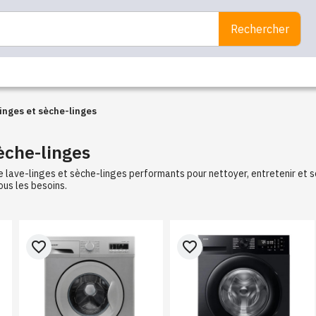
Rechercher
inges et sèche-linges
èche-linges
 lave-linges et sèche-linges performants pour nettoyer, entretenir et 
us les besoins.
favorite_border
favorite_border