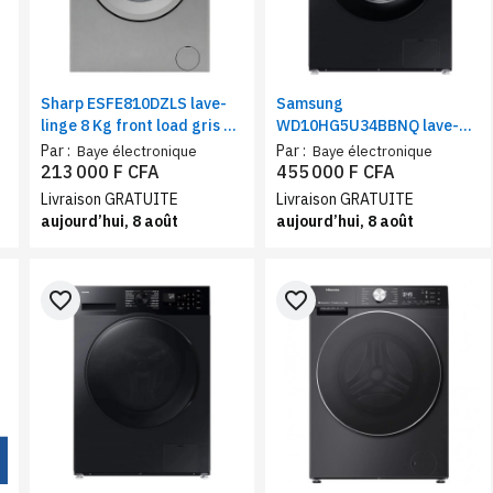
-
Sharp ESFE810DZLS lave-
Samsung
linge 8 Kg front load gris –
WD10HG5U34BBNQ lave-
Machine à laver 1000 tr/min
linge séchant 10Kg/6Kg |
Par :
Par :
Baye électronique
Baye électronique
A++ lavage rapide verrou
Machine à laver séchante AI
213 000 F CFA
455 000 F CFA
enfant
Ecobubble 1400 Tr/Min WiFi
Livraison GRATUITE
Livraison GRATUITE
SmartThings noir
aujourd’hui, 8 août
aujourd’hui, 8 août
favorite_border
favorite_border