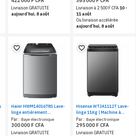
422 000 F CFA
365 000 F CFA
Livraison GRATUITE
Livraison à 2 500 F CFA
10 -
aujourd’hui, 8 août
11 août
Ou livraison accélérée
aujourd’hui, 8 août
favorite_border
favorite_border
à
Haier HWM1401678S Lave-
Hisense WTJA1112T Lave-
linge entièrement
linge 11Kg | Machine à
automatique | Commande
charge supérieure |
Par :
Par :
Baye électronique
Baye électronique
arrière, Filtre bionique |
Nettoyage à bulles | 10
300 000 F CFA
295 000 F CFA
Vitesse 1200 tr/min, 14 Kg
programmes, Wifi, A
Livraison GRATUITE
Livraison GRATUITE