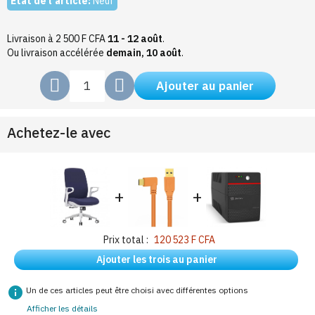
État de l'article:
Neuf
Livraison à 2 500 F CFA
11 - 12 août
.
Ou livraison accélérée
demain, 10 août
.
Ajouter au panier
Achetez-le avec
+
+
Prix total :
120 523 F CFA
Ajouter les trois au panier
info
Un de ces articles peut être choisi avec différentes options
Afficher les détails