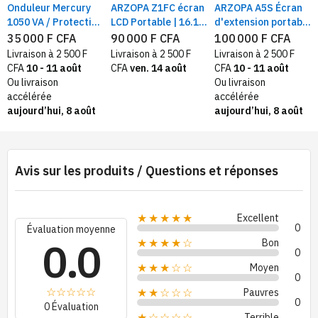
Onduleur Mercury
ARZOPA Z1FC écran
ARZOPA A5S Écran
1050 VA / Protection
LCD Portable | 16.1",
d'extension portable
contre les courts-
Résolution
13,3", Moniteur
35 000 F CFA
90 000 F CFA
100 000 F CFA
circuits et les
1920x1080P |
gaming Incell, pour
Livraison à 2 500 F
Livraison à 2 500 F
Livraison à 2 500 F
surcharges,
Extension d'écran
Ordinateur portable,
CFA
10 - 11 août
CFA
ven. 14 août
CFA
10 - 11 août
Autonomie
d'ordinateur
smartphone et jeux.
Ou livraison
Ou livraison
(Théorique) 20min à
portable ,
accélérée
accélérée
40min
smartphone
aujourd’hui, 8 août
aujourd’hui, 8 août
Avis sur les produits / Questions et réponses
Excellent
★★★★★
0
Évaluation moyenne
0.0
Bon
★★★★☆
0
Moyen
★★★☆☆
0
Pauvres
★★☆☆☆
0
0 Évaluation
Terrible
★☆☆☆☆