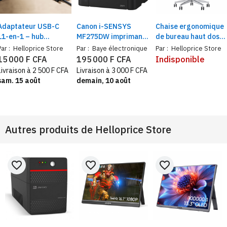
Adaptateur USB-C
Canon i-SENSYS
Chaise ergonomique
11-en-1 – hub
MF275DW imprimante
de bureau haut dos
multiports, lecteur de
laser noir/blanc,
série Z – confort
Par :
Helloprice Store
Par :
Baye électronique
Par :
Helloprice Store
carte – station
recto verso auto Wi-
premium, design
15 000 F CFA
195 000 F CFA
Indisponible
d’accueil HDMI 4K,
Fi, Ethernet –
moderne et soutien
Livraison à 2 500 F CFA
Livraison à 3 000 F CFA
VGA et Ethernet,
Scanner, copie, fax,
total
sam. 15 août
demain, 10 août
extension complète
bac 150 feuilles
Autres produits de
Helloprice Store
favorite_border
favorite_border
favorite_border