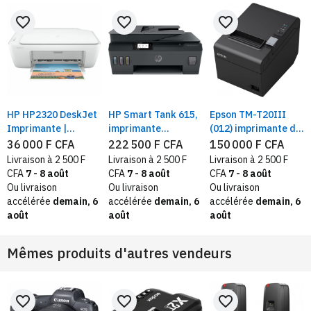
favorite_border
favorite_border
favorite_border
HP HP2320 DeskJet
HP Smart Tank 615,
Epson TM-T20III
Imprimante |
imprimante
(012) imprimante de
Impression, copie,
multifonction, Wi-Fi,
caisse Ethernet
36 000 F CFA
222 500 F CFA
150 000 F CFA
numérisation vers
Copie numérique,
RJ45 – Ticket POS
Livraison à 2 500 F
Livraison à 2 500 F
Livraison à 2 500 F
PDF | Mémoire
Télécopie, 800
thermique 80 mm,
CFA
7 - 8 août
CFA
7 - 8 août
CFA
7 - 8 août
intégrée
pages en couleurs
203 x 203 dpi,
Ou livraison
Ou livraison
Ou livraison
découpe
accélérée
demain, 6
accélérée
demain, 6
accélérée
demain, 6
automatique
août
août
août
Mêmes produits d'autres vendeurs
favorite_border
favorite_border
favorite_border