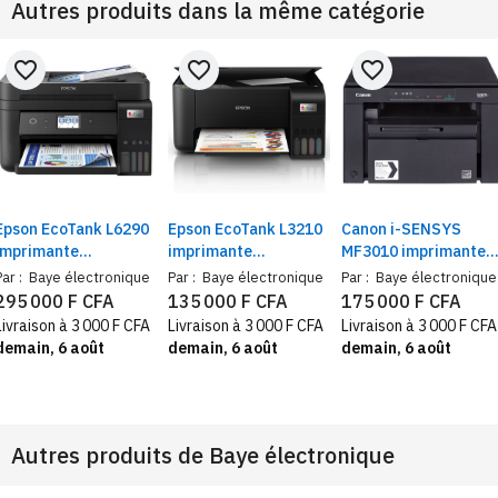
Autres produits dans la même catégorie
favorite_border
favorite_border
favorite_border
Epson EcoTank L6290
Epson EcoTank L3210
Canon i-SENSYS
imprimante
imprimante
MF3010 imprimante
multifonction couleur
multifonction couleur
laser USB noir et
Par :
Baye électronique
Par :
Baye électronique
Par :
Baye électronique
recto-verso auto | Wi-
– Impression, copie,
blanc – Impression,
295 000 F CFA
135 000 F CFA
175 000 F CFA
Fi, impression, scan et
scan, USB, bac 100
scan couleur, copie,
Livraison à 3 000 F CFA
Livraison à 3 000 F CFA
Livraison à 3 000 F CFA
copie, bac 250 feuilles
feuilles, recto/verso
bac 150 feuilles,
demain, 6 août
demain, 6 août
demain, 6 août
manuel
recto-verso manuel
Autres produits de
Baye électronique