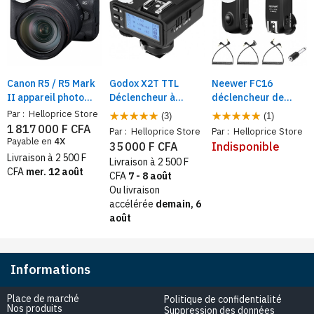
Canon R5 / R5 Mark
Godox X2T TTL
Neewer FC16
II appareil photo
Déclencheur à
déclencheur de
numérique hybrides
Distance pour
flash radio avec
Par :
Helloprice Store
(3)
(1)
+ Objectif RF 24-
camera DSL,
émetteur pour
1 817 000 F CFA
Par :
Helloprice Store
Par :
Helloprice Store
105mm F4L
1/8000s, HSS
Canon Rebel
Payable en
4X
35 000 F CFA
Indisponible
Livraison à 2 500 F
Livraison à 2 500 F
CFA
mer. 12 août
CFA
7 - 8 août
Ou livraison
accélérée
demain, 6
août
Informations
Place de marché
Politique de confidentialité
Nos produits
Suppression des données