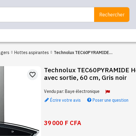
Rechercher
agers
Hottes aspirantes
Technolux TEC60PYRAMIDE
Hotte de cuisine avec sortie,
Technolux TEC60PYRAMIDE Hot
60 cm, Gris noir
favorite_border
avec sortie, 60 cm, Gris noir
Vendu par:
Baye électronique
Écrire votre avis
Poser une question
39 000 F CFA