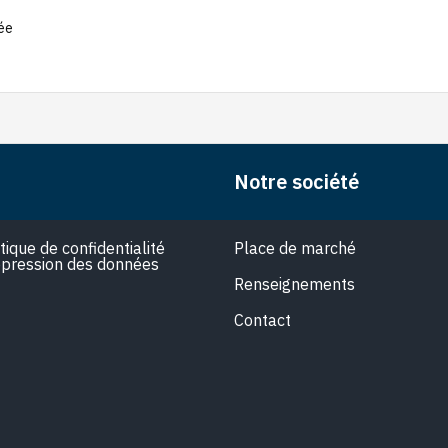
hauteur | 60 cm, noir
avec ventilation, LED,
d'éc
Inox
vites
rée
180
Notre société
itique de confidentialité
Place de marché
pression des données
Renseignements
Contact