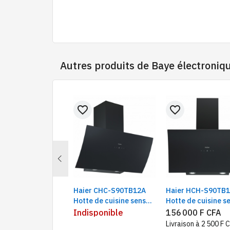
180m3/h
Autres produits de
Baye électroniq
favorite_border
favorite_border
Previous
a MFYA-24INV1
Haier CHC-S90TB12A
Haier HCH-S90TB
 24000BTU 3CV |
Hotte de cuisine sensor
Hotte de cuisine s
tiseur tour
90 cm | Cheminée
en verre 90X60 cm,
000 F CFA
Indisponible
156 000 F CFA
ter new model
externe , noire, verre
cheminée externe, 
ison GRATUITE
Livraison à 2 500 F 