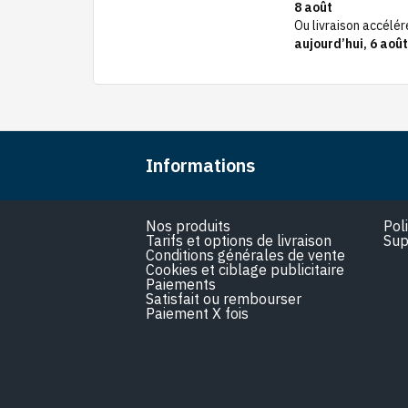
rd’hui, 6 août
8 août
Ou livraison accélé
aujourd’hui, 6 août
Informations
Nos produits
Pol
Tarifs et options de livraison
Sup
Conditions générales de vente
Cookies et ciblage publicitaire
Paiements
Satisfait ou rembourser
Paiement X fois