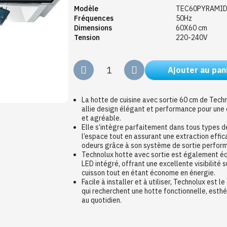
Modèle
TEC60PYRAMI
Fréquences
50Hz
Dimensions
60X60 cm
Tension
220-240V
Ajouter au pan
La hotte de cuisine avec sortie 60 cm de T
allie design élégant et performance pour une c
et agréable.
Elle s’intègre parfaitement dans tous types de
l’espace tout en assurant une extraction effi
odeurs grâce à son système de sortie perfor
Technolux hotte avec sortie est également éq
LED intégré, offrant une excellente visibilité 
cuisson tout en étant économe en énergie.
Facile à installer et à utiliser, Technolux est l
qui recherchent une hotte fonctionnelle, esth
au quotidien.