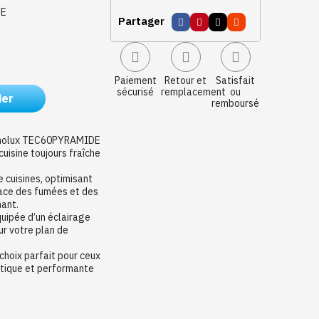
DE
Partager
Paiement
Retour et
Satisfait
sécurisé
remplacement
ou
ier
remboursé
echnolux TEC60PYRAMIDE
uisine toujours fraîche
 cuisines, optimisant
cace des fumées et des
mant.
uipée d’un éclairage
sur votre plan de
e choix parfait pour ceux
étique et performante