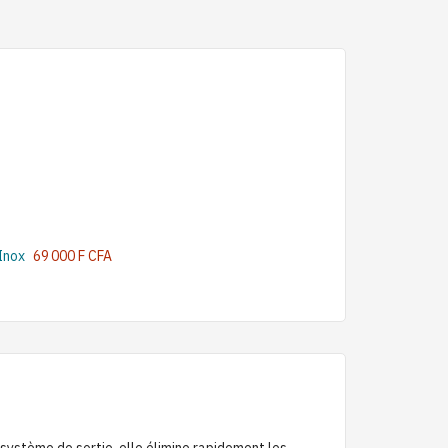
Inox
69 000 F CFA
système de sortie, elle élimine rapidement les