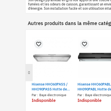
fumées et les odeurs de cuisson, garantissant un envir
d’énergie. Son installation facile et son utilisation in
Autres produits dans la même catég
favorite_border
favorite_border
Hisense HHO60PASS /
Hisense HHO60PABL
HHO90PASS Hotte de
HH090PABL Hotte d
cuisine sans sortie |
cuisine | Extracteur
Par :
Baye électronique
Par :
Baye électroniqu
Extracteur de cuisson
ventilateur
Indisponible
Indisponible
avec ventilation, LED,
d'échappement à 3
Inox
vitesses | Capacité