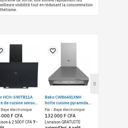
eilleure visibilité tout en réduisant la consommation
sthétisme.
e_border
favorite_border
favorite_border
er HCH-S90TB11A
Beko CWB6441XNH
Haier CHC-S90
e de cuisine sensor
hotte cuisine pyramidale
Hotte de cuisin
erre 90X60 cm,
gris inox avec éclairage
90 cm | Chemin
Baye électronique
Par :
Baye électronique
Par :
Baye électr
inée externe, noire
LED – Hotte aspirante
externe , noire, 
 000 F CFA
132 000 F CFA
Indisponible
encastrable 400 m³/h
aison à 2 500 F CFA
7 -
Livraison GRATUITE
ût
aujourd’hui, 6 août