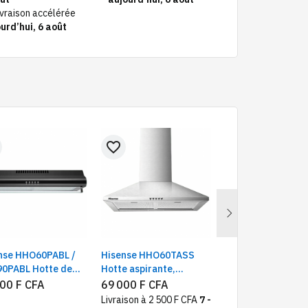
ivraison accélérée
urd’hui, 6 août
favorite_border
favorite_border
Next
nse HHO60PABL /
Hisense HHO60TASS
Beko BCHCB6664
0PABL Hotte de
Hotte aspirante,
hotte aspirante cl
ne | Extracteur
Dimensions 60x60 cm | 2
inox | Hotte cuisin
00 F CFA
69 000 F CFA
165 000 F CFA
 ventilateur
filtres en maille
aspiration intensi
Livraison à 2 500 F CFA
7 -
Livraison GRATUIT