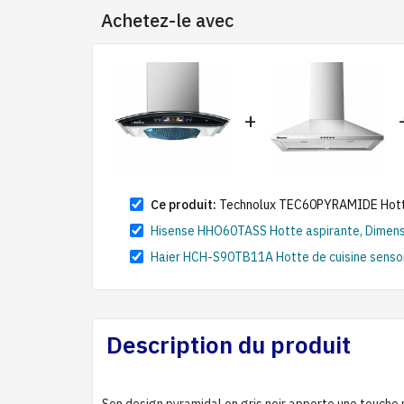
Achetez-le avec
+
Ce produit:
Technolux TEC60PYRAMIDE Hotte d
Hisense HHO60TASS Hotte aspirante, Dimensio
Haier HCH-S90TB11A Hotte de cuisine sensor
Description du produit
Son design pyramidal en gris noir apporte une touche 