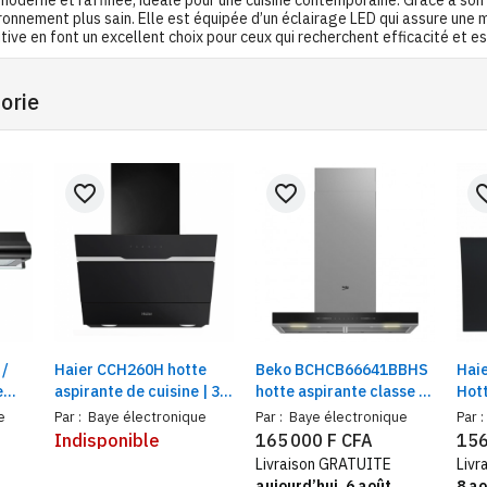
onnement plus sain. Elle est équipée d’un éclairage LED qui assure une m
tuitive en font un excellent choix pour ceux qui recherchent efficacité et e
orie
favorite_border
favorite_border
favorit
 /
Haier CCH260H hotte
Beko BCHCB66641BBHS
Hai
e
aspirante de cuisine | 3
hotte aspirante classe A
Hott
 avec
niveaux de vitesse,
inox | Hotte cuisine
en v
e
Par :
Baye électronique
Par :
Baye électronique
Par :
cheminée extensible en
aspiration intensive 710
chem
Indisponible
165 000 F CFA
156
hauteur | 60 cm, noir
m³/h
Livraison GRATUITE
Livr
aujourd’hui, 6 août
8 ao