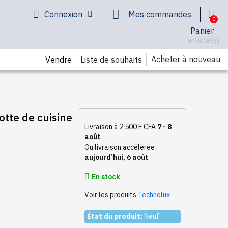
Connexion
Mes commandes
Panier
article(s)
Acheter à nouveau
Vendre
Liste de souhaits
te de cuisine
Livraison à 2 500 F CFA
7 - 8
août
.
Ou livraison accélérée
aujourd’hui, 6 août
.
En stock
Voir les produits
Technolux
État du produit:
Neuf