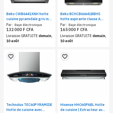
Beko CWB6441XNH hotte
Beko BCHCB66641BBHS
cuisine pyramidale gris inox
hotte aspirante classe A
avec éclairage LED – Hotte
inox | Hotte cuisine
Par :
Par :
Baye électronique
Baye électronique
aspirante encastrable 400
aspiration intensive 710
132 000 F CFA
165 000 F CFA
m³/h
m³/h
Livraison GRATUITE
demain,
Livraison GRATUITE
demain,
10 août
10 août
favorite_border
favorite_border
Technolux TEC60PYRAMIDE
Hisense HHO60PABL Hotte
Hotte de cuisine avec
de cuisine | Extracteur avec