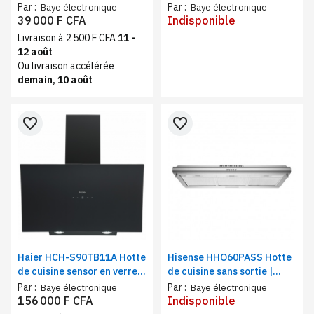
sortie, 60 cm, Gris noir
ventilateur d'échappement
Par :
Par :
Baye électronique
Baye électronique
à 3 vitesses | Capacité
39 000 F CFA
Indisponible
180m3/h
Livraison à 2 500 F CFA
11 -
12 août
Ou livraison accélérée
demain, 10 août
favorite_border
favorite_border
Haier HCH-S90TB11A Hotte
Hisense HHO60PASS Hotte
de cuisine sensor en verre
de cuisine sans sortie |
90X60 cm, cheminée
Extracteur de cuisson avec
Par :
Par :
Baye électronique
Baye électronique
externe, noire
ventilation, LED, Inox
156 000 F CFA
Indisponible