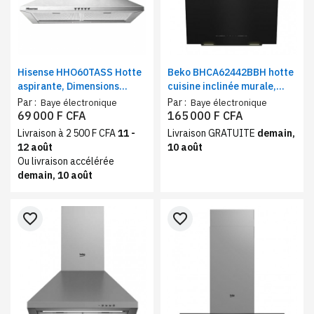
Hisense HHO60TASS Hotte
Beko BHCA62442BBH hotte
aspirante, Dimensions
cuisine inclinée murale,
60x60 cm | 2 filtres en
éclairage LED – Hotte
Par :
Par :
Baye électronique
Baye électronique
maille d'aluminium | Classe
aspirante décorative noir
69 000 F CFA
165 000 F CFA
énergétique A+, Inox
408 m³/h classe
Livraison à 2 500 F CFA
11 -
Livraison GRATUITE
demain,
énergétique C
12 août
10 août
Ou livraison accélérée
demain, 10 août
favorite_border
favorite_border