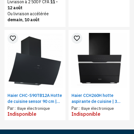
Livraison à 2 500 F CFA
11 -
12 août
Ou livraison accélérée
demain, 10 août
favorite_border
favorite_border
Haier CHC-S90TB12A Hotte
Haier CCH260H hotte
de cuisine sensor 90 cm |
aspirante de cuisine | 3
Cheminée externe , noire,
niveaux de vitesse,
Par :
Par :
Baye électronique
Baye électronique
verre
cheminée extensible en
Indisponible
Indisponible
hauteur | 60 cm, noir