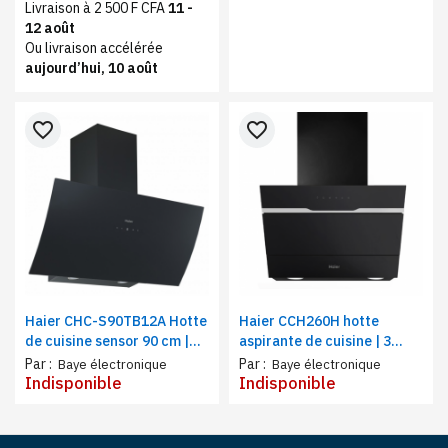
Livraison à 2 500 F CFA
11 -
12 août
Ou livraison accélérée
aujourd’hui, 10 août
favorite_border
favorite_border
Haier CHC-S90TB12A Hotte
Haier CCH260H hotte
de cuisine sensor 90 cm |
aspirante de cuisine | 3
Cheminée externe , noire,
niveaux de vitesse,
Par :
Par :
Baye électronique
Baye électronique
verre
cheminée extensible en
Indisponible
Indisponible
hauteur | 60 cm, noir