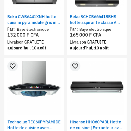
Beko CWB6441XNH hotte
Beko BCHCB66641BBHS
cuisine pyramidale gris inox
hotte aspirante classe A
avec éclairage LED – Hotte
inox | Hotte cuisine
Par :
Par :
Baye électronique
Baye électronique
aspirante encastrable 400
aspiration intensive 710
132 000 F CFA
165 000 F CFA
m³/h
m³/h
Livraison GRATUITE
Livraison GRATUITE
aujourd’hui, 10 août
aujourd’hui, 10 août
favorite_border
favorite_border
Technolux TEC60PYRAMIDE
Hisense HHO60PABL Hotte
Hotte de cuisine avec
de cuisine | Extracteur avec