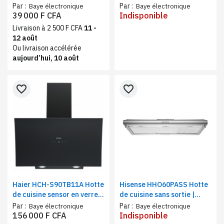
sortie, 60 cm, Gris noir
ventilateur d'échappement
Par :
Par :
Baye électronique
Baye électronique
à 3 vitesses | Capacité
39 000 F CFA
Indisponible
180m3/h
Livraison à 2 500 F CFA
11 -
12 août
Ou livraison accélérée
aujourd’hui, 10 août
favorite_border
favorite_border
Haier HCH-S90TB11A Hotte
Hisense HHO60PASS Hotte
de cuisine sensor en verre
de cuisine sans sortie |
90X60 cm, cheminée
Extracteur de cuisson avec
Par :
Par :
Baye électronique
Baye électronique
externe, noire
ventilation, LED, Inox
156 000 F CFA
Indisponible