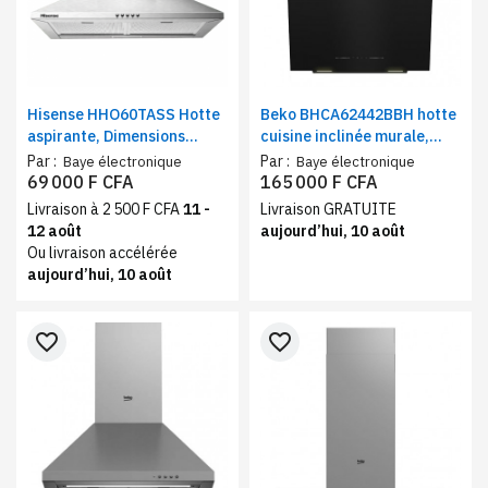
Hisense HHO60TASS Hotte
Beko BHCA62442BBH hotte
aspirante, Dimensions
cuisine inclinée murale,
60x60 cm | 2 filtres en
éclairage LED – Hotte
Par :
Par :
Baye électronique
Baye électronique
maille d'aluminium | Classe
aspirante décorative noir
69 000 F CFA
165 000 F CFA
énergétique A+, Inox
408 m³/h classe
Livraison à 2 500 F CFA
11 -
Livraison GRATUITE
énergétique C
12 août
aujourd’hui, 10 août
Ou livraison accélérée
aujourd’hui, 10 août
favorite_border
favorite_border