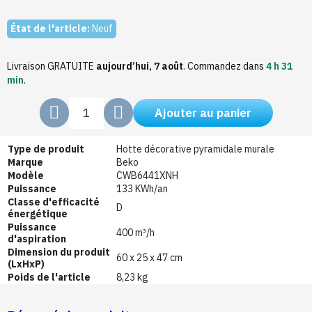
État de l'article:
Neuf
Livraison GRATUITE
aujourd’hui, 7 août
.
Commandez dans
4 h 31
min
.
Ajouter au panier
Type de produit
Hotte décorative pyramidale murale
Marque
Beko
Modèle
CWB6441XNH
Puissance
133 KWh/an
Classe d'efficacité
D
énergétique
Puissance
400 m³/h
d'aspiration
Dimension du produit
60 x 25 x 47 cm
(LxHxP)
Poids de l'article
8,23 kg