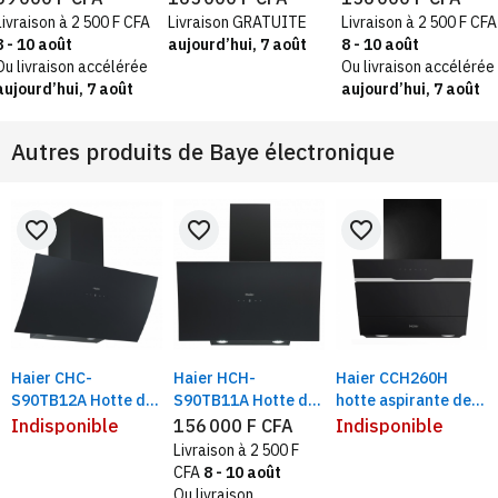
d'aluminium | Classe
décorative noir 408
externe, noire
Livraison à 2 500 F CFA
Livraison GRATUITE
Livraison à 2 500 F CFA
énergétique A+, Inox
m³/h classe
8 - 10 août
aujourd’hui, 7 août
8 - 10 août
énergétique C
Ou livraison accélérée
Ou livraison accélérée
aujourd’hui, 7 août
aujourd’hui, 7 août
Autres produits de
Baye électronique
favorite_border
favorite_border
favorite_border
Haier CHC-
Haier HCH-
Haier CCH260H
S90TB12A Hotte de
S90TB11A Hotte de
hotte aspirante de
cuisine sensor 90 cm
cuisine sensor en
cuisine | 3 niveaux
Indisponible
156 000 F CFA
Indisponible
| Cheminée externe ,
verre 90X60 cm,
de vitesse,
Livraison à 2 500 F
noire, verre
cheminée externe,
cheminée extensible
CFA
8 - 10 août
noire
en hauteur | 60 cm,
Ou livraison