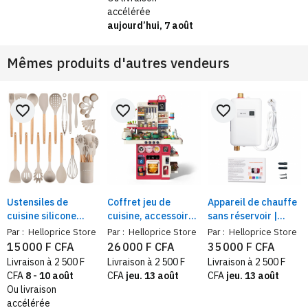
noir
accélérée
aujourd’hui, 7 août
Mêmes produits d'autres vendeurs
favorite_border
favorite_border
favorite_border
Ustensiles de
Coffret jeu de
Appareil de chauffe
cuisine silicone
cuisine, accessoires
sans réservoir |
résistant à la
réalistes — jouet
chauffe‑eau
Par :
Helloprice Store
Par :
Helloprice Store
Par :
Helloprice Store
chaleur avec
interactif, 3ans et
instantané
15 000 F CFA
26 000 F CFA
35 000 F CFA
support – kit de
plus
électrique – 3800W,
Livraison à 2 500 F
Livraison à 2 500 F
Livraison à 2 500 F
cuisine moderne,
douche, cuisine
CFA
8 - 10 août
CFA
jeu. 13 août
CFA
jeu. 13 août
antiadhésif et
Ou livraison
élégant
accélérée