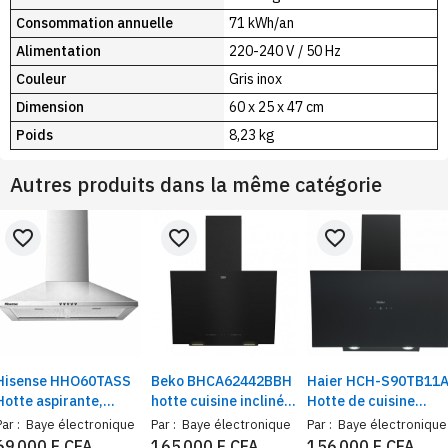
Consommation annuelle
71 kWh/an
Alimentation
220-240 V / 50 Hz
Couleur
Gris inox
Dimension
60 x 25 x 47 cm
Poids
8,23 kg
Autres produits dans la même catégorie
favorite_border
favorite_border
favorite_border
Hisense HHO60TASS
Beko BHCA62442BBH
Haier HCH-S90TB11
Hotte aspirante,
hotte cuisine inclinée
Hotte de cuisine
Dimensions 60x60 cm
murale, éclairage LED
sensor en verre 90X6
Par :
Baye électronique
Par :
Baye électronique
Par :
Baye électronique
| 2 filtres en maille
– Hotte aspirante
cm, cheminée
69 000 F CFA
165 000 F CFA
156 000 F CFA