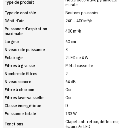
Type de produit
murale
Type de contrôle
Boutons poussoirs
Débit d’air
240 – 400 m³/h
Puissance d’aspiration
400 m³/h
maximale
Largeur
60 cm
Niveaux de puissance
3
Éclairage
2 LED de 4 W
Filtres à graisse
Métal cassette
Nombre de filtres
2
Niveau sonore
64 dB
Filtre à charbon
Oui
Filtres lave-vaisselle
Oui
Classe énergétique
D
Puissance totale
133 W
Clapet anti-retour, déflecteur,
Fonctions
éclairage LED