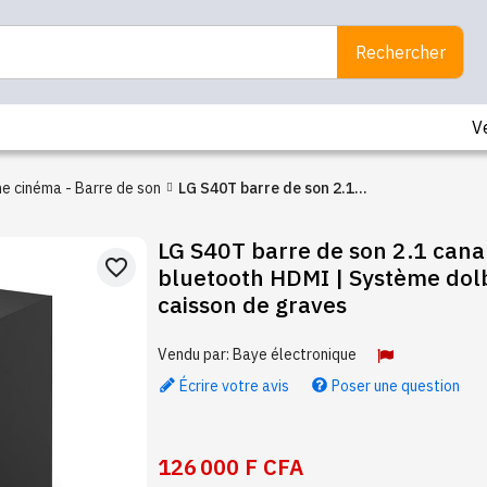
Rechercher
V
e cinéma - Barre de son
LG S40T barre de son 2.1
canaux 180W bluetooth HDMI
LG S40T barre de son 2.1 can
| Système dolby audio avec
favorite_border
bluetooth HDMI | Système dol
caisson de graves
caisson de graves
Vendu par:
Baye électronique
Écrire votre avis
Poser une question
126 000 F CFA