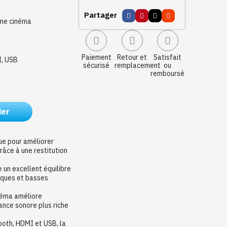
Partager
ome cinéma
Paiement
Retour et
Satisfait
I, USB
sécurisé
remplacement
ou
remboursé
ier
ue pour améliorer
râce à une restitution
 un excellent équilibre
iques et basses
néma améliore
ance sonore plus riche
ooth, HDMI et USB, la