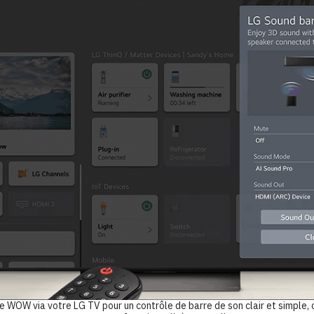
ace WOW via votre LG TV pour un contrôle de barre de son clair et simple