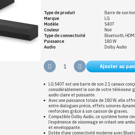
Type de produit
Barre de son h
Marque
LG
Modèle
S40T
Couleur
Noir
Type de connectivité
Bluetooth, HDM
Puissance
180 W
Audio
Dolby Audio
Ajouter au pan
LG S40T est une barre de son 2.1 canaux conç
considérablement le son de votre téléviseur g
audio claire et puissante.
Avec une puissance totale de 180 W, elle offre
entre dialogues précis, effets sonores dynam
renforcées grâce à son caisson de graves.
Compatible Dolby Audio, ce système home ci
l’expérience de visionnage en créant une ambi
et enveloppante.
Dotée d’une connectivité moderne avec Bluet