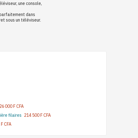
léviseur, une console,
 parfaitement dans
ret sous un téléviseur.
26 000 F CFA
re filaires
214 500 F CFA
 F CFA