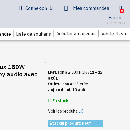
Connexion
Mes commandes
Panier
article(s)
Acheter à nouveau
Vente flash
endre
Liste de souhaits
aux 180W
Livraison à 2 500 F CFA
11 - 12
by audio avec
août
.
Ou livraison accélérée
aujourd’hui, 10 août
.
En stock
Voir les produits
LG
État du produit:
Neuf