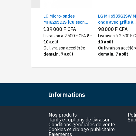
ung
LG Micro-ondes
LG MH6535GISW M
F303TAK/EF Four
MH8265DIS |Cuisson
onde avec grille à
ro-ondes avec gril,
rapide & Réchauffage
quartz | Technolog
sponible
139 000 F CFA
98 000 F CFA
 niveaux de
uniforme | Capacité 42
Smart Inverter |
Livraison à 2 500 F CFA
8 -
Livraison à 2 500 F 
ance, noir
Litres, Couleur noir
capacité de 25 litr
10 août
10 août
Ou livraison accélérée
Ou livraison accélé
demain, 7 août
demain, 7 août
Informations
Nos produits
Pol
Tarifs et options de livraison
Sup
Conditions générales de vente
Cookies et ciblage publicitaire
Paiements