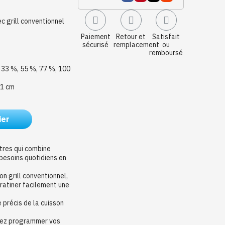
c grill conventionnel
Paiement
Retour et
Satisfait
sécurisé
remplacement
ou
remboursé
, 33 %, 55 %, 77 %, 100
,1 cm
ier
tres qui combine
besoins quotidiens en
n grill conventionnel,
gratiner facilement une
 précis de la cuisson
uvez programmer vos