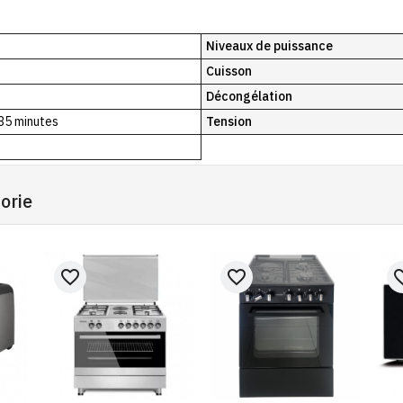
Niveaux de puissance
Cuisson
Décongélation
35 minutes
Tension
orie
favorite_border
favorite_border
favorit