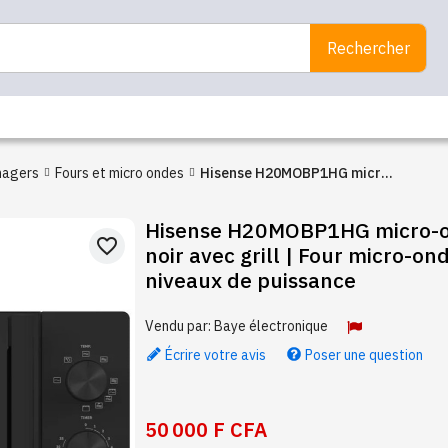
Rechercher
nagers
Fours et micro ondes
Hisense H20MOBP1HG micro-
ondes 20 litres noir avec grill |
Hisense H20MOBP1HG micro-on
Four micro-ondes 700W, 5
favorite_border
noir avec grill | Four micro-o
niveaux de puissance
niveaux de puissance
Vendu par:
Baye électronique
Écrire votre avis
Poser une question
50 000 F CFA