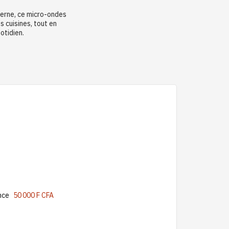
derne, ce micro-ondes
 cuisines, tout en
otidien.
nce
50 000 F CFA