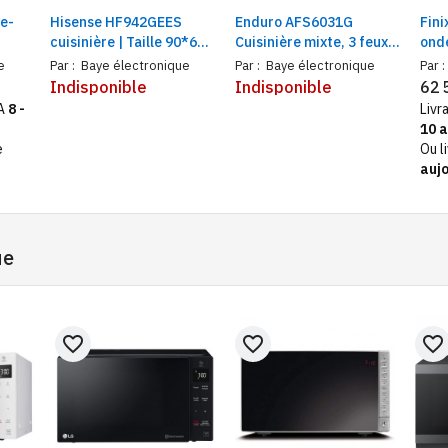
e-
Hisense HF942GEES
Enduro AFS6031G
Fin
cuisinière | Taille 90*60 |
Cuisinière mixte, 3 feux à
onde
400
4feux à gaz | 2feux
gaz et 1 feu électrique
Noir
e
Par :
Baye électronique
Par :
Baye électronique
Par :
eaux
électriques inox
Indisponible
Indisponible
62 
FA
8 -
Livr
10 
e
Ou l
aujo
ue
favorite_border
favorite_border
favorite_border