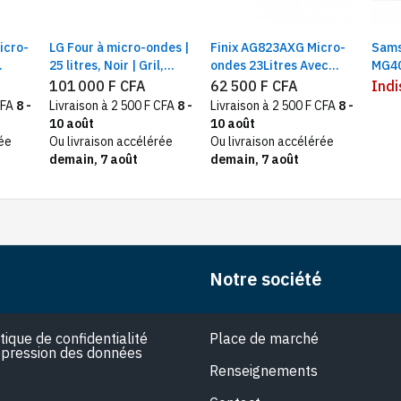
icro-
LG Four à micro-ondes |
Finix AG823AXG Micro-
Sam
25 litres, Noir | Gril,
ondes 23Litres Avec
MG4
ie
cuisson automatique
Grill Noir/Gris
Micr
101 000 F CFA
62 500 F CFA
Indi
intelligente, Dual
comm
CFA
8 -
Livraison à 2 500 F CFA
8 -
Livraison à 2 500 F CFA
8 -
es
Control, éclairage LED
Volum
10 août
10 août
150
rée
Ou livraison accélérée
Ou livraison accélérée
demain, 7 août
demain, 7 août
Notre société
itique de confidentialité
Place de marché
pression des données
Renseignements