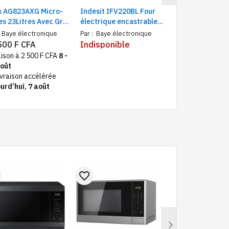
ix AG823AXG Micro-
Indesit IFV220BL Four
Hisense H25MO
s 23Litres Avec Grill
électrique encastrable
micro-ondes
/Gris
sans plaque, Puissance
monofonction, 2
Baye électronique
Par :
Baye électronique
Par :
Baye électr
2500 W, Capacité 57 L,
Plateau tournan
500 F CFA
Indisponible
Indisponible
Gril, Fonction
cm
aison à 2 500 F CFA
8 -
décongélation, inox
août
ivraison accélérée
urd’hui, 7 août
favorite_border
favorite_border
Next