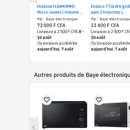
Hisense H36MOMMI
Enduro TT2LWX grill
Micro-ondes | Volume 36
pain 2 tranches |
litres | Fonction
Appareil pratique 1
Par :
Baye électronique
Par :
Baye électroniqu
automatique de cuisson
W, brunissage 7 niv
72 000 F CFA
23 400 F CFA
Livraison à 2 500 F CFA
8 -
Livraison à 2 500 F C
10 août
10 août
Ou livraison accélérée
Ou livraison accéléré
aujourd’hui, 7 août
aujourd’hui, 7 août
Autres produits de
Baye électroniq
favorite_border
favorite_border
Previous