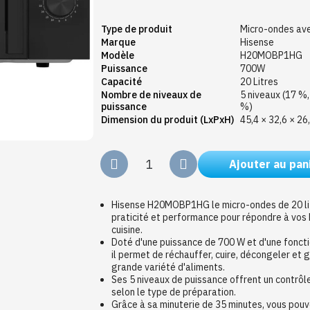
Type de produit
Micro-ondes ave
Marque
Hisense
Modèle
H20MOBP1HG
Puissance
700W
Capacité
20 Litres
Nombre de niveaux de
5 niveaux (17 %
puissance
%)
Dimension du produit (LxPxH)
45,4 × 32,6 × 26
Ajouter au pan
Hisense H20MOBP1HG le micro-ondes de 20 li
praticité et performance pour répondre à vos 
cuisine.
Doté d'une puissance de 700 W et d'une fonctio
il permet de réchauffer, cuire, décongeler et 
grande variété d'aliments.
Ses 5 niveaux de puissance offrent un contrôle
selon le type de préparation.
Grâce à sa minuterie de 35 minutes, vous po