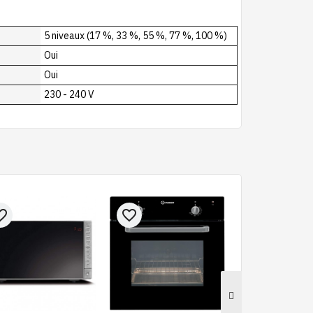
5 niveaux (17 %, 33 %, 55 %, 77 %, 100 %)
Oui
Oui
230 - 240 V
e_border
favorite_border
favorite_border