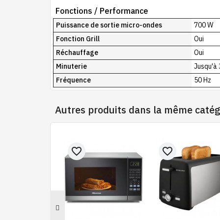
Fonctions / Performance
Puissance de sortie micro-ondes
700 W
Fonction Grill
Oui
Réchauffage
Oui
Minuterie
Jusqu'à 
Fréquence
50 Hz
Autres produits dans la même catég
favorite_border
favorite_border