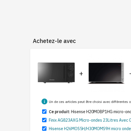
Achetez-le avec
+
info
Un de ces articles peut être choisi avec différentes
Ce produit:
Hisense H20MOBP1HG micro-ondes 2
Finix AG823AXG Micro-ondes 23Litres Avec Gr
Hisense H26MOS5H/H30MOMS9H micro onde 