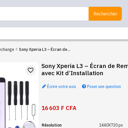
Rechercher
rechange
Sony Xperia L3 – Écran de
Remplacement avec Kit
Sony Xperia L3 – Écran de R
d’Installation
favorite_border
avec Kit d’Installation
Écrire votre avis
Poser une question
16 603 F CFA
Résolution
1440X720 px