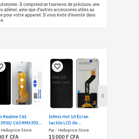
autonomie. Il comprend un tournevis de précision, une
s abîmer, ainsi que d'autres accessoires utiles au
pour votre appareil. Il vous évite d’investir dans
le.
e_border
favorite_border
favorite_border
o Realme C61
Infinix Hot 10 Écran
Nokia Écran de
3930/ C63 RMX3939
tactile LCD de
Remplacement 3
ran LCD de
remplacement |
LCD + Tactile
Helloprice Store
Par :
Helloprice Store
Par :
Helloprice S
hange avec Kit
Compatible avec les
00 F CFA
15 000 F CFA
35 500 F CFA