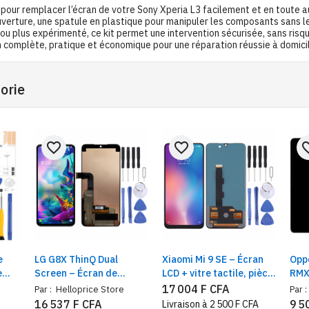
re pour remplacer l’écran de votre Sony Xperia L3 facilement et en toute 
’ouverture, une spatule en plastique pour manipuler les composants sans le
lus expérimenté, ce kit permet une intervention sécurisée, sans risque 
n complète, pratique et économique pour une réparation réussie à domici
orie
favorite_border
favorite_border
favorit
LG G8X ThinQ Dual
Xiaomi Mi 9 SE – Écran
Opp
e
Screen – Écran de
LCD + vitre tactile, pièce
RMX
vec
Rechange + Kit d’Outils
de rechange assemblée
– Éc
17 004 F CFA
Par :
Helloprice Store
Par :
pour Installation
complète
Rec
16 537 F CFA
9 5
Livraison à 2 500 F CFA