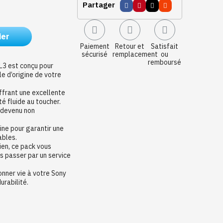
Partager
ier
Paiement
Retour et
Satisfait
sécurisé
remplacement
ou
remboursé
L3 est conçu pour
le d’origine de votre
ffrant une excellente
té fluide au toucher.
u devenu non
ine pour garantir une
ables.
ien, ce pack vous
s passer par un service
nner vie à votre Sony
urabilité.