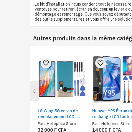
Le kit d’installation inclus contient tout le nécessai
ventouse pour retirer l’écran en douceur, un levier d
démontage et remontage. Que vous soyez débutant ou p
des outils supplémentaires et vous offre une solutio
Autres produits dans la même catég
favorite_border
favorite_border
LG Wing 5G écran de
Huawei Y9S Écran de
remplacement LCD |
rechange LCD tactil
pièce de rechange,
Digitizer complet a
Par :
Helloprice Store
Par :
Helloprice Store
tactile OEM, numériseur
kit de réparation
32 000 F CFA
14 000 F CFA