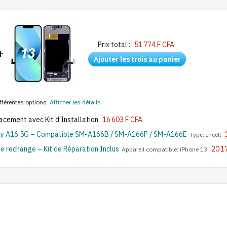
Prix total :
51 774 F CFA
+
Ajouter les trois au panier
ifférentes options
Afficher les détails
cement avec Kit d’Installation
16 603 F CFA
xy A16 5G – Compatible SM-A166B / SM-A166P / SM-A166E
Type: Incell
e rechange – Kit de Réparation Inclus
20 1
Appareil compatible: iPhone 13