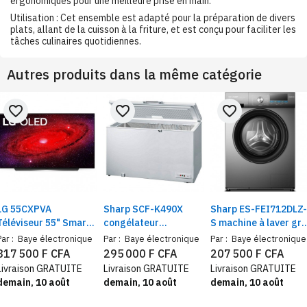
ergonomiques pour une meilleure prise en main.
Utilisation : Cet ensemble est adapté pour la préparation de divers
plats, allant de la cuisson à la friture, et est conçu pour faciliter les
tâches culinaires quotidiennes.
Autres produits dans la même catégorie
favorite_border
favorite_border
favorite_border
LG 55CXPVA
Sharp SCF-K490X
Sharp ES-FEI712DLZ-
Téléviseur 55" Smart
congélateur
S machine à laver gri
4K ultra HD, OLED,
horizontal gris 500
7Kg – lave-linge
Par :
Baye électronique
Par :
Baye électronique
Par :
Baye électronique
Processeur
Litres classe A+
performant,
817 500 F CFA
295 000 F CFA
207 500 F CFA
économique et
Livraison GRATUITE
Livraison GRATUITE
Livraison GRATUITE
pratique
demain, 10 août
demain, 10 août
demain, 10 août