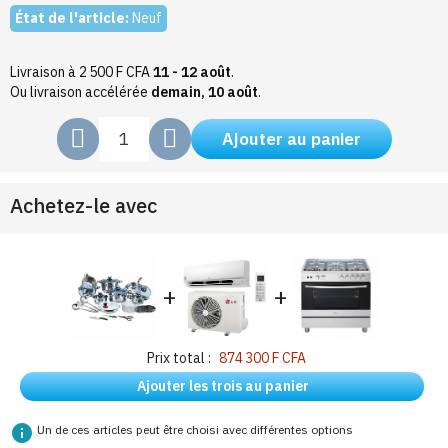
État de l'article:
Neuf
Livraison à 2 500 F CFA
11 - 12 août
.
Ou livraison accélérée
demain, 10 août
.
Ajouter au panier
Achetez-le avec
+
+
Prix total :
874 300 F CFA
Ajouter les trois au panier
info
Un de ces articles peut être choisi avec différentes options