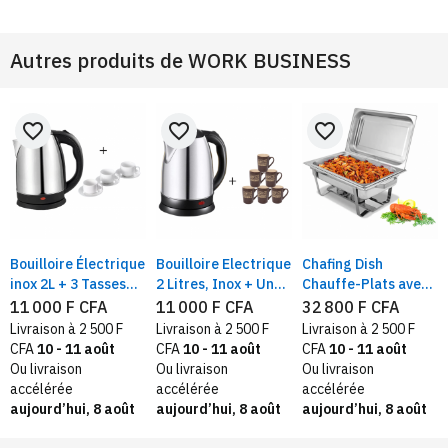
Autres produits de
WORK BUSINESS
favorite_border
favorite_border
favorite_border
Bouilloire Électrique
Bouilloire Electrique
Chafing Dish
inox 2L + 3 Tasses
2 Litres, Inox + Un
Chauffe-Plats avec
Offertes avec Sous-
lot de 6 tasses café
Bac à eau, Acier
11 000 F CFA
11 000 F CFA
32 800 F CFA
Tasses
offert
inoxydable, 11 Litres
Livraison à 2 500 F
Livraison à 2 500 F
Livraison à 2 500 F
CFA
10 - 11 août
CFA
10 - 11 août
CFA
10 - 11 août
Ou livraison
Ou livraison
Ou livraison
accélérée
accélérée
accélérée
aujourd’hui, 8 août
aujourd’hui, 8 août
aujourd’hui, 8 août