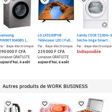
Samsung
LG LK5100PVB
Candy CSOE C10DG-
WW80T3040BS |
Téléviseur LED | Full
Sèche-linge Smart
Lave-linge inverter,
HD Ecran 49 pouces
Pro pose libre, A
Par :
Baye électronique
Par :
Baye électronique
Par :
Baye électronique
8kg | Vitesse de
condensation, 10 Kg,
290 000 F CFA
235 000 F CFA
Indisponible
rotation (t/min) 1400
Class B, Blanc,
Livraison GRATUITE
Livraison GRATUITE
Contrôle à distance,
aujourd’hui, 6 août
aujourd’hui, 6 août
(Wi-Fi + BLE)
Autres produits de
WORK BUSINESS
favorite_border
favorite_border
favorite_border