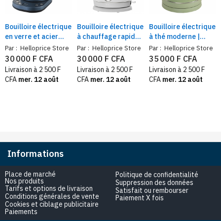
Bouilloire électrique
Bouilloire électrique
Bouilloire électrique
en verre et acier
à chauffage rapide
à thé moderne |
inoxydable avec
1,8 L | Affichage de
Manche en bois -
Par :
Helloprice Store
Par :
Helloprice Store
Par :
Helloprice Store
filtre | 1,8 l, sans fil,
la température,
Indicateur de
30 000 F CFA
30 000 F CFA
35 000 F CFA
intelligente, garde
Arrêt Automatique,
température | 1,7 L
Livraison à 2 500 F
Livraison à 2 500 F
Livraison à 2 500 F
au chaud, théière
Intérieur et Bec en
CFA
mer. 12 août
CFA
mer. 12 août
CFA
mer. 12 août
chaude
Inox
Informations
Place de marché
Politique de confidentialité
Nos produits
Suppression des données
Tarifs et options de livraison
Satisfait ou rembourser
Conditions générales de vente
Paiement X fois
Cookies et ciblage publicitaire
Paiements