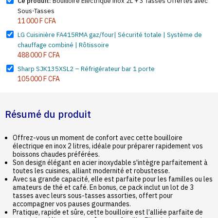
Ce produit:
Bouilloire Électrique inox 2L + 3 Tasses Offertes avec
Sous-Tasses
11 000 F CFA
LG Cuisinière FA415RMA gaz/four| Sécurité totale | Système de
chauffage combiné | Rôtissoire
488 000 F CFA
Sharp SJK135XSL2 – Réfrigérateur bar 1 porte
105 000 F CFA
Résumé du produit
Offrez-vous un moment de confort avec cette bouilloire
électrique en inox 2 litres, idéale pour préparer rapidement vos
boissons chaudes préférées.
Son design élégant en acier inoxydable s'intègre parfaitement à
toutes les cuisines, alliant modernité et robustesse.
Avec sa grande capacité, elle est parfaite pour les familles ou les
amateurs de thé et café. En bonus, ce pack inclut un lot de 3
tasses avec leurs sous-tasses assorties, offert pour
accompagner vos pauses gourmandes.
Pratique, rapide et sûre, cette bouilloire est l’alliée parfaite de