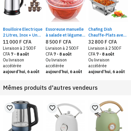
Bouilloire Electrique
Essoreuse manuelle
Chafing Dish
2 Litres, Inox + Un
à salade et légumes,
Chauffe-Plats avec
lot de 6 tasses café
Plastique sans BPA
Bac à eau, Acier
11 000 F CFA
8 500 F CFA
32 800 F CFA
offert
inoxydable, 11 Litres
Livraison à 2 500 F
Livraison à 2 500 F
Livraison à 2 500 F
CFA
7 - 8 août
CFA
7 - 8 août
CFA
7 - 8 août
Ou livraison
Ou livraison
Ou livraison
accélérée
accélérée
accélérée
aujourd’hui, 6 août
aujourd’hui, 6 août
aujourd’hui, 6 août
Mêmes produits d'autres vendeurs
favorite_border
favorite_border
favorite_border