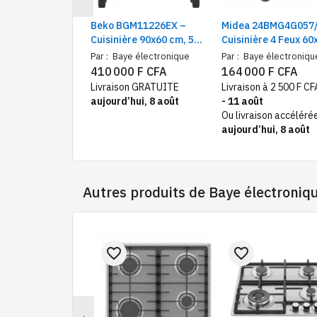
Beko BGM11226EX –
Midea 24BMG4G057
Cuisinière 90x60 cm, 5
Cuisinière 4 Feux 60
feux gaz, four électrique
Gril + four à gaz | L
Par :
Baye électronique
Par :
Baye électroniqu
ventilé, inox
Rôtisserie | Pieds
410 000 F CFA
164 000 F CFA
Réglables
Livraison GRATUITE
Livraison à 2 500 F C
aujourd’hui, 8 août
- 11 août
Ou livraison accéléré
aujourd’hui, 8 août
Autres produits de
Baye électroniq
favorite_border
favorite_border