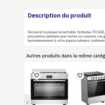
Description du produit
Découvrez la plaque encastrable Technolux TEC4GE, id
polyvalence optimale pour toutes vos cuissons. Les gr
harmonieusement à votre espace culinaire, combinant
Autres produits dans la même catég
favorite_border
favorite_border