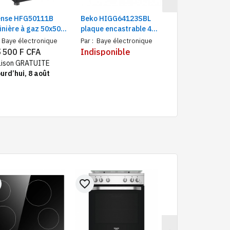
ense HFG50111B
Beko HIGG64123SBL
Hisense HFG90
inière à gaz 50x50
plaque encastrable 4
Cuisinière à ga
 feux noir avec four
feux gaz Noir 7900 W
cm, 5 brûleurs, 
Baye électronique
Par :
Baye électronique
Par :
Baye électr
nvection, auto-
métalique
 500 F CFA
Indisponible
329 000 F CF
mage et sécurité gaz
aison GRATUITE
Livraison GRATU
urd’hui, 8 août
aujourd’hui, 8 a
favorite_border
favorite_border