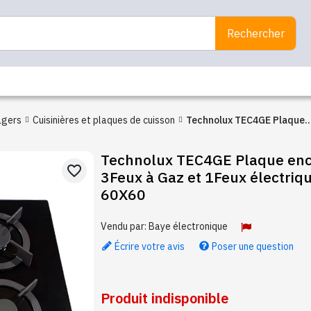
Rechercher
agers
Cuisinières et plaques de cuisson
Technolux TEC4GE Plaque
encastrable 3Feux à Gaz et
Technolux TEC4GE Plaque enc
1Feux électrique Taille: 60
favorite_border
3Feux à Gaz et 1Feux électriqu
60X60
Vendu par:
Baye électronique
Écrire votre avis
Poser une question
Produit indisponible