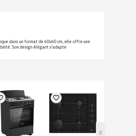
ique dans un format de 60x60 cm, elle offre une
abilité. Son design élégant s'adapte
e_border
favorite_border
favorite_border