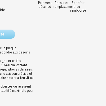
Paiement
Retour et
Satisfait
sécurisé
remplacement
ou
able
remboursé
ier
e la plaque
répondre aux besoins
à gaz et un feu
 60x60 cm, offrant
préparations culinaires.
une cuisson précise et
aire sauter à feu vif ou
 robustes qui assurent
 stabilité maximale pour