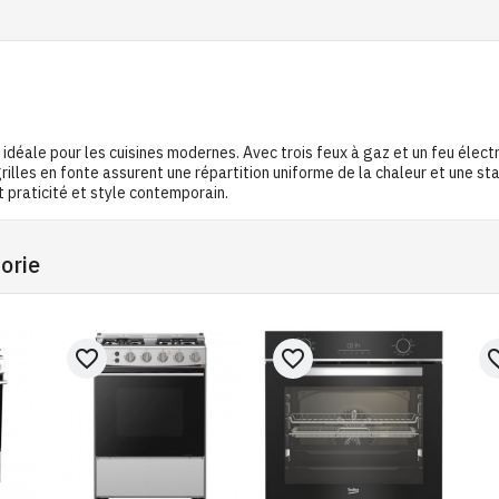
éale pour les cuisines modernes. Avec trois feux à gaz et un feu électr
illes en fonte assurent une répartition uniforme de la chaleur et une st
 praticité et style contemporain.
orie
favorite_border
favorite_border
favorit