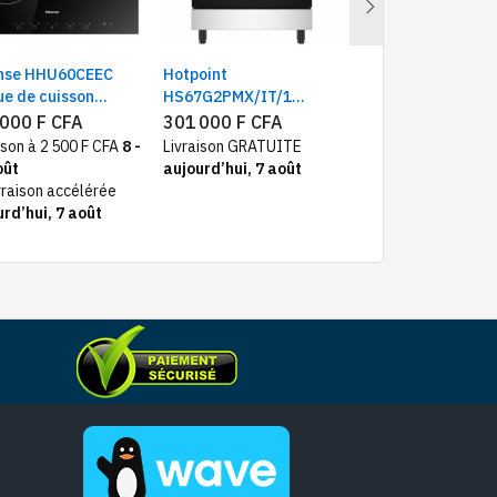
Next
nse HHU60CEEC
Hotpoint
Indesit
ue de cuisson
HS67G2PMX/IT/1
IS67G1PCX/MEA
strable,
Cuisinière à gaz, Four
Cuisinière électri
 000 F CFA
301 000 F CFA
301 000 F CFA
oceramique 4 feux,
pose libre, Gris, A+
Four à gaz, 70 cm,
ison à 2 500 F CFA
8 -
Livraison GRATUITE
Livraison GRATUIT
le
4Feux, A+, inox
oût
aujourd’hui, 7 août
aujourd’hui, 7 aoû
vraison accélérée
rd’hui, 7 août