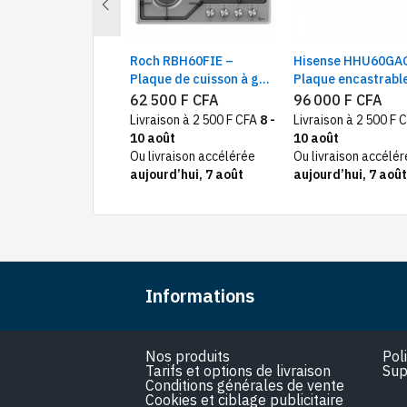
Previous
r HCR2040EGR
Roch RBH60FIE –
Hisense HHU60GA
nière à gaz 4 Feux |
Plaque de cuisson à gaz
Plaque encastrable
sion 60x60, Rouge
encastrable 4 feux – 60
4Feux à Gaz 60X60
sponible
62 500 F CFA
96 000 F CFA
x 60 cm
Livraison à 2 500 F CFA
8 -
Livraison à 2 500 F 
10 août
10 août
Ou livraison accélérée
Ou livraison accélé
aujourd’hui, 7 août
aujourd’hui, 7 août
Informations
Nos produits
Pol
Tarifs et options de livraison
Sup
Conditions générales de vente
Cookies et ciblage publicitaire