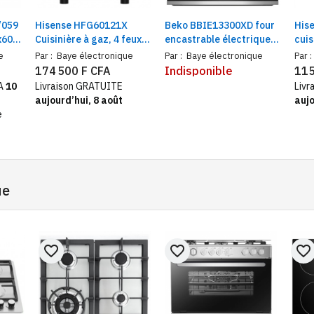
/059
Hisense HFG60121X
Beko BBIE13300XD four
His
x60 |
Cuisinière à gaz, 4 feux |
encastrable électrique
cuis
ampe,
Volume four 67 litres |
72 litres gris, classe A+,
cm 4
e
Par :
Baye électronique
Par :
Baye électronique
Par :
Four & Grill à Gaz |
2400 W
à co
174 500 F CFA
Indisponible
115
Lampe, Tournebroche,
allu
FA
10
Livraison GRATUITE
Livr
Minuterie
aujourd’hui, 8 août
aujo
e
ue
favorite_border
favorite_border
favorite_border