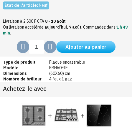
État de l'article:
Neuf
Livraison à 2 500 F CFA
8 - 10 août
.
Ou livraison accélérée
aujourd’hui, 7 août
.
Commandez dans
1 h 49
min
.
Ajouter au panier
Type de produit
Plaque encastrable
Modèle
RBH60FIE
Dimensions
(60X60) cm
Nombre de brûleur
4 feux à gaz
Achetez-le avec
+
+