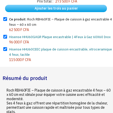
Prix total :
273 500 F CFA
Ajouter les trois au panier
Ce produit:
Roch RBH60FIE – Plaque de cuisson à gaz encastrable 4
feux – 60 x 60 cm
62 500 F CFA
Hisense HHU60GAGR Plaque encastrable | 4Feux à Gaz 60X60 Inox
96 000 F CFA
Hisense HHU60CEEC plaque de cuisson encastrable, vitroceramique
4 feux, tactile
115 000 F CFA
Résumé du produit
Roch RBH60FIE – Plaque de cuisson à gaz encastrable 4 feux – 60
x 60 cm est idéale pour équiper votre cuisine avec efficacité et
modernité.
Ses 4 feux à gaz offrent une répartition homogène de la chaleur,
permettant une cuisson rapide et maîtrisée pour tous types de
plats.