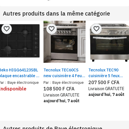
Autres produits dans la même catégorie
favorite_border
favorite_border
favorite_border
Beko HIGG64123SBL
Tecnolux TEC60CS
Tecnolux TEC90
plaque encastrable 4
new cuisinière 4 Feux
cuisinière 5 feux
feux gaz Noir 7900 W
60x60 Inox, four à gaz
90X60 inox, four à ga
207 500 F CFA
Par :
Baye électronique
Par :
Baye électronique
+ grill avec
+ grill avec
Indisponible
108 500 F CFA
Livraison GRATUITE
tournebroche
tournebroche
aujourd’hui, 7 août
Livraison GRATUITE
aujourd’hui, 7 août
Autres produits de
Baye électronique