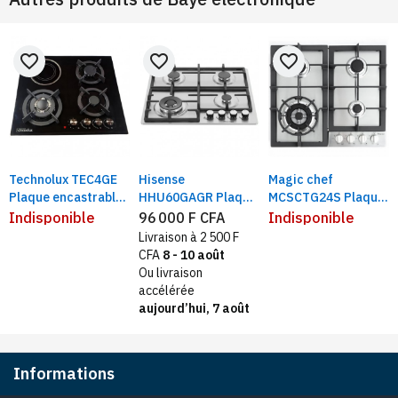
favorite_border
favorite_border
favorite_border
Technolux TEC4GE
Hisense
Magic chef
Plaque encastrable
HHU60GAGR Plaque
MCSCTG24S Plaque
3Feux à Gaz et
encastrable | 4Feux
encastrable | 4feux
Indisponible
96 000 F CFA
Indisponible
1Feux électrique
à Gaz 60X60 Inox
à gaz inox
Livraison à 2 500 F
Taille: 60X60
CFA
8 - 10 août
Ou livraison
accélérée
aujourd’hui, 7 août
Informations