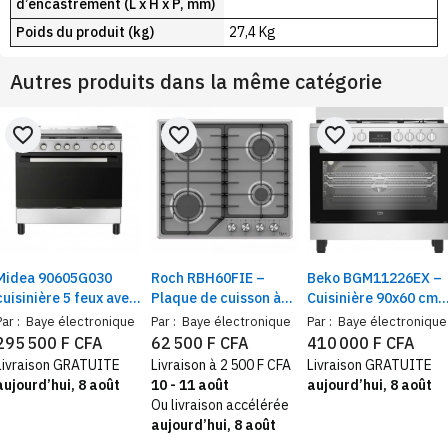
d’encastrement (L x H x P, mm)
Poids
du produit (kg)
27,4 Kg
Autres produits dans la même catégorie
favorite_border
favorite_border
favorite_border
Midea 90605G030
Roch RBH60FIE –
Beko BGM11226EX –
cuisinière 5 feux avec
Plaque de cuisson à
Cuisinière 90x60 cm, 
minuterie et
gaz encastrable 4
feux gaz, four
Par :
Baye électronique
Par :
Baye électronique
Par :
Baye électronique
thermostat – four à
feux – 60 x 60 cm
électrique ventilé,
295 500 F CFA
62 500 F CFA
410 000 F CFA
gaz design Inox
inox
Livraison GRATUITE
Livraison à 2 500 F CFA
Livraison GRATUITE
90x60 cm
aujourd’hui, 8 août
10 - 11 août
aujourd’hui, 8 août
Ou livraison accélérée
aujourd’hui, 8 août