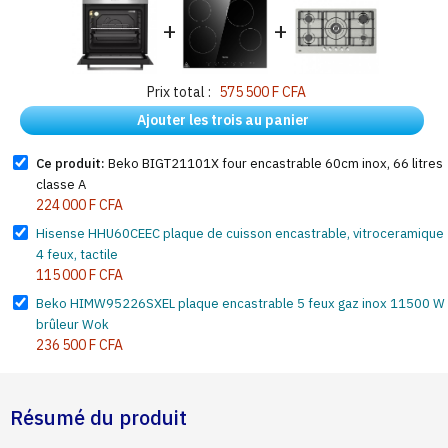
+
+
Prix total :
575 500 F CFA
Ajouter les trois au panier
Ce produit:
Beko BIGT21101X four encastrable 60cm inox, 66 litres
classe A
224 000 F CFA
Hisense HHU60CEEC plaque de cuisson encastrable, vitroceramique
4 feux, tactile
115 000 F CFA
Beko HIMW95226SXEL plaque encastrable 5 feux gaz inox 11500 W
brûleur Wok
236 500 F CFA
Résumé du produit