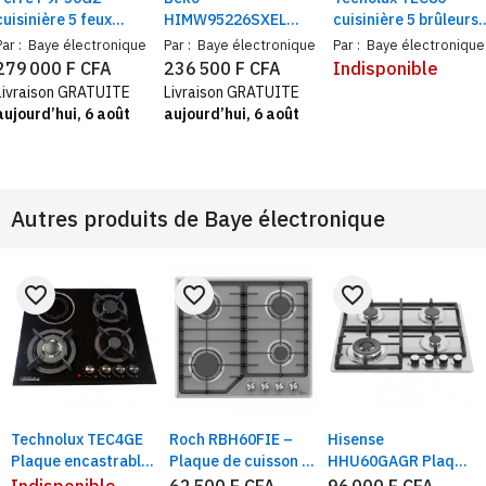
cuisinière 5 feux
HIMW95226SXEL
cuisinière 5 brûleurs
allumage électrique
plaque encastrable 5
80x60 inox | 5 feux et
Par :
Baye électronique
Par :
Baye électronique
Par :
Baye électronique
inox – Cuisinière 5
feux gaz inox 11500 W
four à gaz avec
279 000 F CFA
236 500 F CFA
Indisponible
brûleurs, four à gaz +
brûleur Wok
éclairage intérieur
Livraison GRATUITE
Livraison GRATUITE
tournebroche
aujourd’hui, 6 août
aujourd’hui, 6 août
Autres produits de
Baye électronique
favorite_border
favorite_border
favorite_border
Technolux TEC4GE
Roch RBH60FIE –
Hisense
Plaque encastrable
Plaque de cuisson à
HHU60GAGR Plaque
3Feux à Gaz et
gaz encastrable 4
encastrable | 4Feux
Indisponible
62 500 F CFA
96 000 F CFA