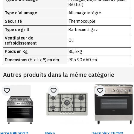
Bestial)
Type d'allumage
‎Allumage intégré
Sécurité
Thermocouple
Type de grill
Barbecue à gaz
Ventilateur de
‎Oui
refroidissement
Poids en Kg
80,5 kg
Dimensions (H x L x P) en cm
90 x 90 x 60 cm
Autres produits dans la même catégorie
favorite_border
favorite_border
favorite_border
Ferre F9P50G2
Beko
Tecnolux TEC80