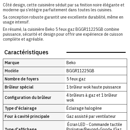
Côté design, cette cuisinière séduit par sa finition noire élégante et
moderne qui s’intègre parfaitement dans toutes les cuisines.
Sa conception robuste garantit une excellente durabilité, même en
usage intensif.
En résumé, la cuisinière Beko 5 feux gaz BGGR11225GB combine
puissance, sécurité et design pour offrir une expérience de cuisson
complète et agréable.
Caractéristiques
Marque
Beko
Modèle
BGGR11225GB
Nombre de foyers
5 feux gaz
Brûleur spécial
1 brûleur wok haute puissance
4 brûleurs à gaz et 1 brûleur
Configuration du brûleur
wok
Type d'éclairage
Éclairage halogène
Four à cavité principale
Gaz assisté par ventilateur
Écran LED - Commande tactile
Type d'affichage
Prologue/Beyond-Good+ (Gaz