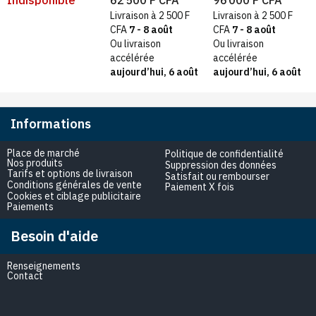
1Feux électrique
feux – 60 x 60 cm
à Gaz 60X60 Inox
Livraison à 2 500 F
Livraison à 2 500 F
Taille: 60X60
CFA
7 - 8 août
CFA
7 - 8 août
Ou livraison
Ou livraison
accélérée
accélérée
aujourd’hui, 6 août
aujourd’hui, 6 août
Informations
Place de marché
Politique de confidentialité
Nos produits
Suppression des données
Tarifs et options de livraison
Satisfait ou rembourser
Conditions générales de vente
Paiement X fois
Cookies et ciblage publicitaire
Paiements
Besoin d'aide
Renseignements
Contact