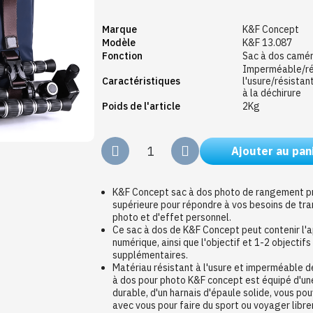
Marque
K&F Concept
Modèle
K&F 13.087
Fonction
Sac à dos camér
Imperméable/ré
Caractéristiques
l'usure/résistan
à la déchirure
Poids de l'article
2Kg
Ajouter au pan
K&F Concept sac à dos photo de rangement p
supérieure pour répondre à vos besoins de tra
photo et d'effet personnel.
Ce sac à dos de K&F Concept peut contenir l'a
numérique, ainsi que l'objectif et 1-2 objectif
supplémentaires.
Matériau résistant à l'usure et imperméable d
à dos pour photo K&F concept est équipé d'un
durable, d'un harnais d'épaule solide, vous po
avec vous pour faire du sport ou voyager libr