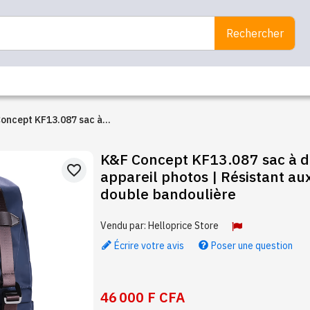
Rechercher
oncept KF13.087 sac à
K&F Concept KF13.087 sac à dos p
tant aux rayures, double
favorite_border
appareil photos | Résistant au
ulière
double bandoulière
Vendu par:
Helloprice Store
Écrire votre avis
Poser une question
46 000 F CFA