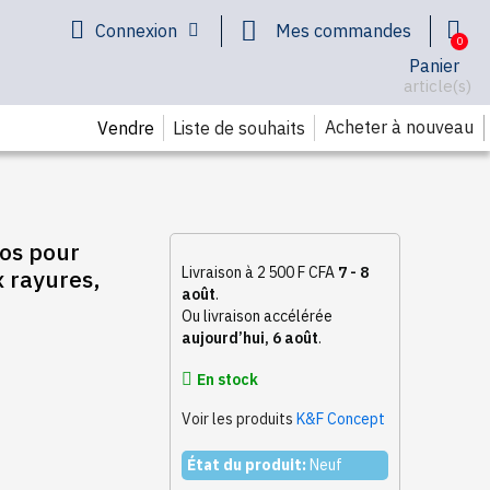
Connexion
Mes commandes
Panier
article(s)
Acheter à nouveau
Vendre
Liste de souhaits
our
Livraison à 2 500 F CFA
7 - 8
x rayures,
août
.
Ou livraison accélérée
aujourd’hui, 6 août
.
En stock
Voir les produits
K&F Concept
État du produit:
Neuf