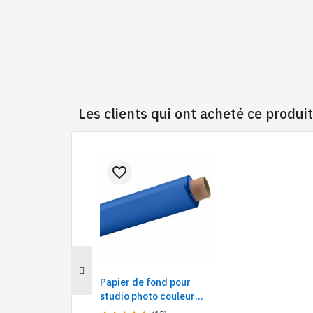
Les clients qui ont acheté ce produi
favorite_border
Papier de fond pour
studio photo couleur
mate, pas de reflet