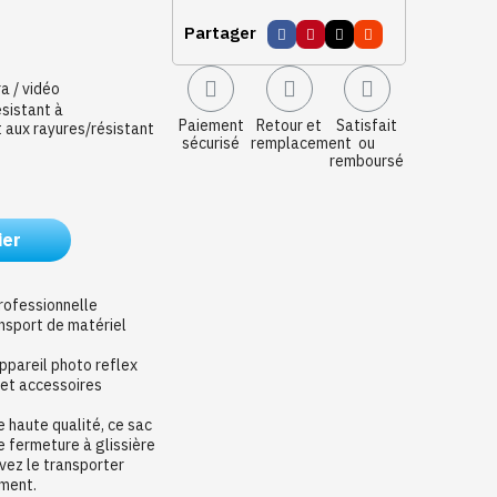
Partager
a / vidéo
sistant à
Paiement
Retour et
Satisfait
t aux rayures/résistant
sécurisé
remplacement
ou
remboursé
ier
rofessionnelle
nsport de matériel
ppareil photo reflex
s et accessoires
e haute qualité, ce sac
e fermeture à glissière
uvez le transporter
ement.