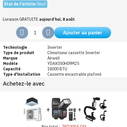
État de l'article:
Neuf
Livraison GRATUITE
aujourd’hui, 8 août
.
Ajouter au panier
Technologie
Inverter
Type de produit
Climatiseur cassette Inverter
Marque
Airwell
Modèle
YDAX050H09M25
Capacité
18000 BTU
Type d'installation
Cassette encastrable plafond
Achetez-le avec
+
+
Prix total :
797 000 F CFA