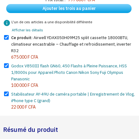
Ajouter les trois au panier
info
L'un de ces articles a une disponibilité différente
Afficher les détails
Ce produit:
Airwell YDAX050H09M25 split cassette 18000BTU,
climatiseur encastrable – Chauffage et refroidissement, inverter
R32
675 000 F CFA
Godox V850III flash GN60, 450 Flashs à Pleine Puissance, HSS
1/8000s pour Appareil Photo Canon Nikon Sony Fuji Olympus
Panasonic
100 000 F CFA
Stabilisateur AY-49U de caméra portable | Enregistrement de Vlog,
iPhone type C (grand)
22 000 F CFA
Résumé du produit