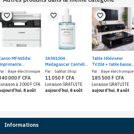
favorite_border
favorite_border
favorite_border
Canon MF465dw
SKIN1004
Table téléviseur
imprimante
Madagascar Centella
TV204 + table basse 
multifonction laser
Hyalu-Cica first
Mobilier moderne
Par :
Baye électronique
Par :
Salihat Shop
Par :
Baye électronique
noir et blanc 250
ampoule 100ml –
340 000 F CFA
11 050 F CFA
185 500 F CFA
feuilles | impression,
Sérum hydratant
Livraison à 3 000 F CFA
Livraison GRATUITE
Livraison GRATUITE
Wi-Fi direct, scanner
revitalisant, peaux
aujourd’hui, 8 août
aujourd’hui, 8 août
aujourd’hui, 8 août
recto-verso, fax
sensibles
Informations