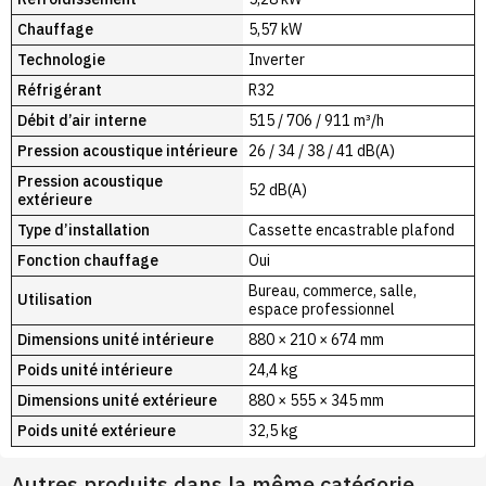
Chauffage
5,57 kW
Technologie
Inverter
Réfrigérant
R32
Débit d’air interne
515 / 706 / 911 m³/h
Pression acoustique intérieure
26 / 34 / 38 / 41 dB(A)
Pression acoustique
52 dB(A)
extérieure
Type d’installation
Cassette encastrable plafond
Fonction chauffage
Oui
Bureau, commerce, salle,
Utilisation
espace professionnel
Dimensions unité intérieure
880 × 210 × 674 mm
Poids unité intérieure
24,4 kg
Dimensions unité extérieure
880 × 555 × 345 mm
Poids unité extérieure
32,5 kg
Autres produits dans la même catégorie