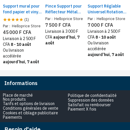
Support mural pour
Pince Support pour
Support Réglable
fond papier et vinyle
Réflecteur Métal
Universel Rotation
pour studio photo
ouverture à 180 °
360° pour
Par :
Helloprice Store
Par :
Helloprice Store
(1)
Inclinaison
Smartphone et
7 500 F CFA
7 000 F CFA
Par :
Helloprice Store
Réglable, clamp
tablette
Livraison à 3 000 F
Livraison à 2 500 F
45 000 F CFA
pour Photo Studio
CFA
aujourd’hui, 7
CFA
8 - 10 août
Livraison à 2 500 F
août
Ou livraison
CFA
8 - 10 août
accélérée
Ou livraison
aujourd’hui, 7 août
accélérée
aujourd’hui, 7 août
Informations
Place de marché
Politique de confidentialité
Nos produits
Suppression des données
Tarifs et options de livraison
Satisfait ou rembourser
Conditions générales de vente
Paiement X fois
Cookies et ciblage publicitaire
Paiements
Besoin d'aide