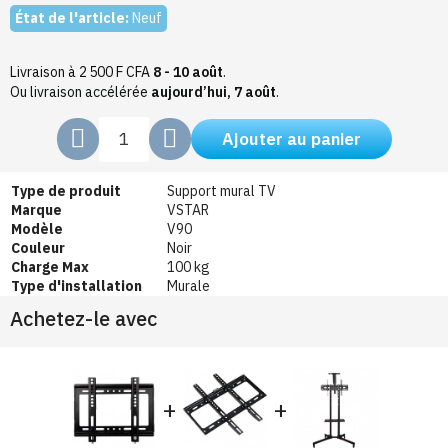
État de l'article:
Neuf
Livraison à 2 500 F CFA
8 - 10 août
.
Ou livraison accélérée
aujourd’hui, 7 août
.
Ajouter au panier
Type de produit
Support mural TV
Marque
VSTAR
Modèle
V90
Couleur
Noir
Charge Max
100 kg
Type d'installation
Murale
Achetez-le avec
+
+