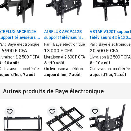
AIRFLUX AFCP512A
AIRFLUX AFCP412S
VSTAR V120T suppor
support téléviseurs 32
support téléviseurs 26
téléviseurs 42 à 120
à 85 pouces mural
à 65 pouces mural
pouces distance
Par :
Baye électronique
Par :
Baye électronique
Par :
Baye électronique
pivotant
pivotant
murale 3,8 cm
16 900 F CFA
13 000 F CFA
20 500 F CFA
Livraison à 2 500 F CFA
Livraison à 2 500 F CFA
Livraison à 2 500 F CFA
8 - 10 août
8 - 10 août
8 - 10 août
Ou livraison accélérée
Ou livraison accélérée
Ou livraison accélérée
aujourd’hui, 7 août
aujourd’hui, 7 août
aujourd’hui, 7 août
Autres produits de
Baye électronique
favorite_border
favorite_border
favorite_border