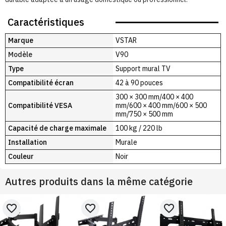
Caractéristiques
Marque
VSTAR
Modèle
V90
Type
Support mural TV
Compatibilité écran
42 à 90 pouces
300 × 300 mm/400 × 400
Compatibilité VESA
mm/600 × 400 mm/600 × 500
mm/750 × 500 mm
Capacité de charge maximale
100 kg / 220 lb
Installation
Murale
Couleur
Noir
Autres produits dans la même catégorie
favorite_border
favorite_border
favorite_border