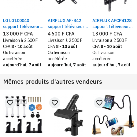
LG LG100040
AIRFLUX AF-B42
AIRFLUX AFCP412S
support téléviseur
support téléviseurs
support téléviseurs
mural fixe
mural fixe 26 à 65
26 à 65 pouces
13 000 F CFA
4 600 F CFA
13 000 F CFA
pouces
mural pivotant
Livraison à 2 500 F
Livraison à 2 500 F
Livraison à 2 500 F
CFA
8 - 10 août
CFA
8 - 10 août
CFA
8 - 10 août
Ou livraison
Ou livraison
Ou livraison
accélérée
accélérée
accélérée
aujourd’hui, 7 août
aujourd’hui, 7 août
aujourd’hui, 7 août
Mêmes produits d'autres vendeurs
favorite_border
favorite_border
favorite_border