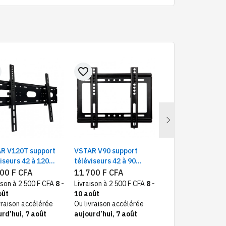
favorite_border
favorite_border
Next
R V120T support
VSTAR V90 support
AIRFLUX AFCP846
iseurs 42 à 120
téléviseurs 42 à 90
support téléviseur
es distance murale
pouces murale
98 pouces mural
00 F CFA
11 700 F CFA
30 000 F CFA
cm
télescopique pivo
ison à 2 500 F CFA
8 -
Livraison à 2 500 F CFA
8 -
Livraison à 2 500 F
oût
10 août
10 août
vraison accélérée
Ou livraison accélérée
Ou livraison accélé
rd’hui, 7 août
aujourd’hui, 7 août
aujourd’hui, 7 aoû