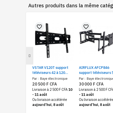
Autres produits dans la même catég
favorite_border
favorite_border
VSTAR V120T support
AIRFLUX AFCP846
téléviseurs 42 à 120
support téléviseurs 
pouces distance murale
98 pouces mural
Par :
Baye électronique
Par :
Baye électroniqu
3,8 cm
télescopique pivota
20 500 F CFA
30 000 F CFA
Livraison à 2 500 F CFA
10
Livraison à 2 500 F C
- 11 août
- 11 août
Ou livraison accélérée
Ou livraison accéléré
aujourd’hui, 8 août
aujourd’hui, 8 août