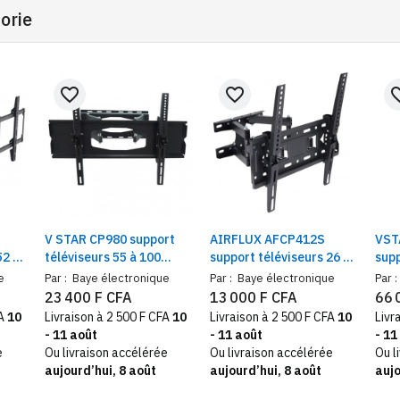
orie
favorite_border
favorite_border
favorit
V STAR CP980 support
AIRFLUX AFCP412S
VST
52 à
téléviseurs 55 à 100
support téléviseurs 26 à
supp
pouces mural pivotant
65 pouces mural pivotant
75 p
e
Par :
Baye électronique
Par :
Baye électronique
Par :
nt
23 400 F CFA
13 000 F CFA
66 
FA
10
Livraison à 2 500 F CFA
10
Livraison à 2 500 F CFA
10
Livr
- 11 août
- 11 août
- 11
e
Ou livraison accélérée
Ou livraison accélérée
Ou l
aujourd’hui, 8 août
aujourd’hui, 8 août
aujo