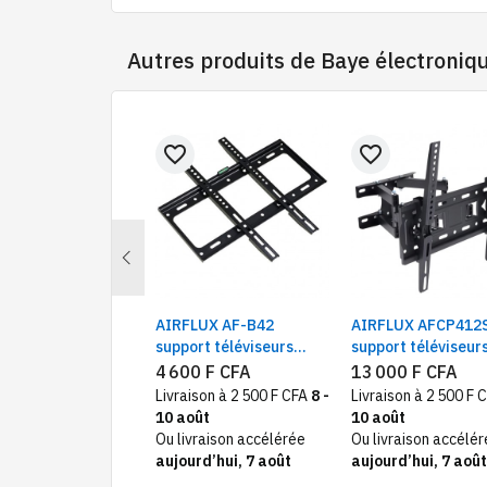
Autres produits de
Baye électroniq
favorite_border
favorite_border
Previous
a MFYA-24INV1
AIRFLUX AF-B42
AIRFLUX AFCP412
 24000BTU 3CV |
support téléviseurs
support téléviseurs
tiseur tour
mural fixe 26 à 65
65 pouces mural
000 F CFA
4 600 F CFA
13 000 F CFA
ter new model
pouces
pivotant
ison GRATUITE
Livraison à 2 500 F CFA
8 -
Livraison à 2 500 F 
rd’hui, 7 août
10 août
10 août
Ou livraison accélérée
Ou livraison accélé
aujourd’hui, 7 août
aujourd’hui, 7 août