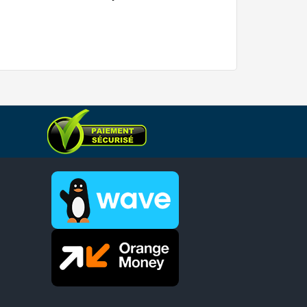
Ou livraison accélé
aujourd’hui, 7 aoû