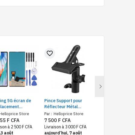
favorite_border
favorite_border
Next
ing 5G écran de
Pince Support pour
Support Réglable
lacement
Réflecteur Métal
Universel Rotatio
mpagné des outils
ouverture à 180 °
pour Smartphone 
Helloprice Store
Par :
Helloprice Store
Par :
Helloprice Sto
ssaires
Inclinaison Réglable,
tablette
55 F CFA
7 500 F CFA
7 000 F CFA
clamp pour Photo
ison à 2 500 F CFA
Livraison à 3 000 F CFA
Livraison à 2 500 F
Studio
13 août
aujourd’hui, 7 août
10 août