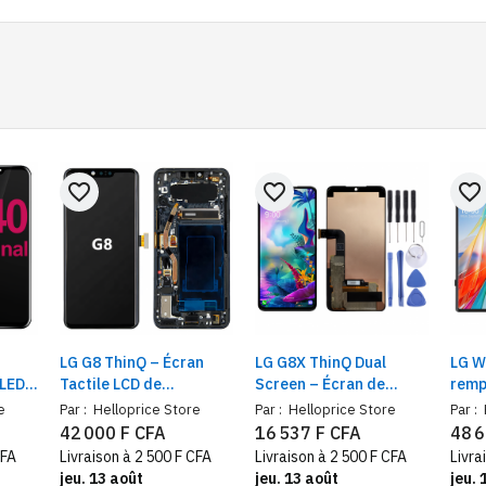
favorite_border
favorite_border
favorite_border
LG G8 ThinQ – Écran
LG G8X ThinQ Dual
LG W
LED
Tactile LCD de
Screen – Écran de
remp
Rechange Compatible
Rechange + Kit d’Outils
acco
e
Par :
Helloprice Store
Par :
Helloprice Store
Par :
LM-G820QM7, LM-
pour Installation
néce
42 000 F CFA
16 537 F CFA
48 6
G820UMB, LM-G820N et
CFA
Livraison à 2 500 F CFA
Livraison à 2 500 F CFA
Livra
LM-G820
jeu. 13 août
jeu. 13 août
jeu. 