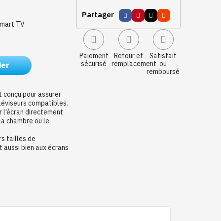
Partager
Smart TV
Paiement
Retour et
Satisfait
sécurisé
remplacement
ou
ier
remboursé
t conçu pour assurer
éléviseurs compatibles.
er l’écran directement
 la chambre ou le
s tailles de
t aussi bien aux écrans