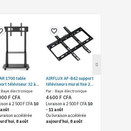
e_border
favorite_border
favorite_border
AR 1700 table
AIRFLUX AF-B42 support
AIRFLUX AFCP5
ort téléviseur 32 à
téléviseurs mural fixe 26
support télévise
ouces noir
à 65 pouces
85 pouces mural
Baye électronique
Par :
Baye électronique
Par :
Baye électr
000 F CFA
4 600 F CFA
16 900 F CFA
aison à 2 500 F CFA
10
Livraison à 2 500 F CFA
10
Livraison à 2 500
 août
- 11 août
- 11 août
ivraison accélérée
Ou livraison accélérée
Ou livraison acc
urd’hui, 8 août
aujourd’hui, 8 août
aujourd’hui, 8 a