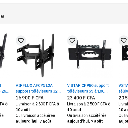
ue
favorite_border
favorite_border
favorite_border
S
AIRFLUX AFCP512A
V STAR CP980 support
VSTA
 26 à
support téléviseurs 32 à
téléviseurs 55 à 100
télév
85 pouces mural
pouces mural pivotant
pouc
16 900 F CFA
23 400 F CFA
20 5
pivotant
3,8 
CFA
8 -
Livraison à 2 500 F CFA
8 -
Livraison à 2 500 F CFA
8 -
Livra
10 août
10 août
10 a
rée
Ou livraison accélérée
Ou livraison accélérée
Ou li
aujourd’hui, 7 août
aujourd’hui, 7 août
aujou