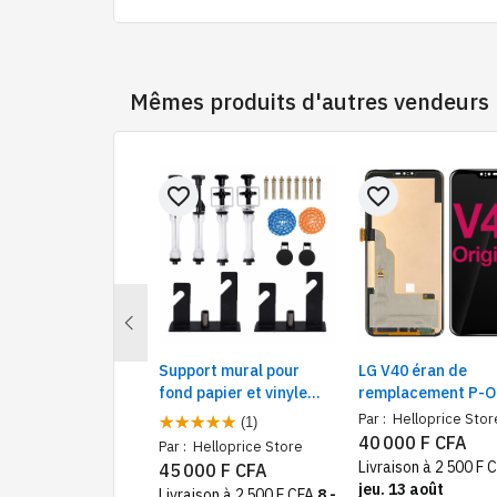
Mêmes produits d'autres vendeurs
favorite_border
favorite_border
Previous
rt de fond studio
Support mural pour
LG V40 éran de
 et vidéo |
fond papier et vinyle
remplacement P-O
ble barre
pour studio photo
compatible
elloprice Store
Par :
Helloprice Stor
(1)
copique, Trépied
sponible
40 000 F CFA
Par :
Helloprice Store
nces pour fond en
Livraison à 2 500 F 
45 000 F CFA
, papier
jeu. 13 août
Livraison à 2 500 F CFA
8 -